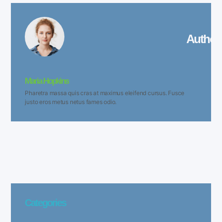
Author
Maria Hopkins
Pharetra massa quis cras at maximus eleifend cursus. Fusce
justo eros metus netus fames odio.
Categories