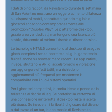
I dati di ping raccolti da Revistamito durante la settimana
di San Valentino mostrano un leggero aumento di latenza
sui dispositivi mobili, soprattutto quando migliaia di
giocatori accedono contemporaneamente alle
promozioni “Couple’s Play”. Le piattaforme desktop,
grazie a server dedicati, mantengono una latenza più
stabile, riducendo al minimo il rischio di disconnessioni.
Le tecnologie HTML5 consentono al desktop di eseguire
giochi complessi senza ricorrere a plug‑in, garantendo
fluidità anche su browser meno recenti. Le app native,
invece, sfruttano le API di accelerometro e vibrazione
per aggiungere effetti tattili, ma richiedono
aggiornamenti più frequenti per mantenere la
compatibilità con i nuovi sistemi operativi.
Per i giocatori competitivi, la scelta ideale dipende dalla
tolleranza al rischio di lag. Se preferisci la certezza di
una connessione ininterrotta, il desktop resta la scelta
più sicura. Se invece ami la libertà di giocare dal divano
o dal tavolo di un bar, le app mobile di Revistamito