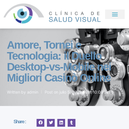
Amore, Tornei e
Tecnologia: il Duello
Desktop‑vs‑Mobile nei
Migliori Casinò Online
Written by
admin
Post on
julio 5, 2025
at
10:08 am
Share :