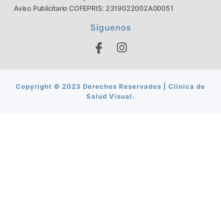
Aviso Publicitario COFEPRIS: 2319022002A00051
Síguenos
Copyright © 2023 Derechos Reservados | Clínica de
Salud Visual.