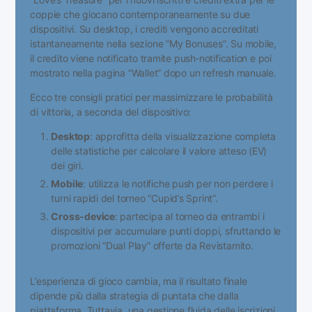
coppie che giocano contemporaneamente su due
dispositivi. Su desktop, i crediti vengono accreditati
istantaneamente nella sezione “My Bonuses”. Su mobile,
il credito viene notificato tramite push‑notification e poi
mostrato nella pagina “Wallet” dopo un refresh manuale.
Ecco tre consigli pratici per massimizzare le probabilità
di vittoria, a seconda del dispositivo:
Desktop
: approfitta della visualizzazione completa
delle statistiche per calcolare il valore atteso (EV)
dei giri.
Mobile
: utilizza le notifiche push per non perdere i
turni rapidi del torneo “Cupid’s Sprint”.
Cross‑device
: partecipa al torneo da entrambi i
dispositivi per accumulare punti doppi, sfruttando le
promozioni “Dual Play” offerte da Revistamito.
L’esperienza di gioco cambia, ma il risultato finale
dipende più dalla strategia di puntata che dalla
piattaforma. Tuttavia, una gestione fluida delle iscrizioni