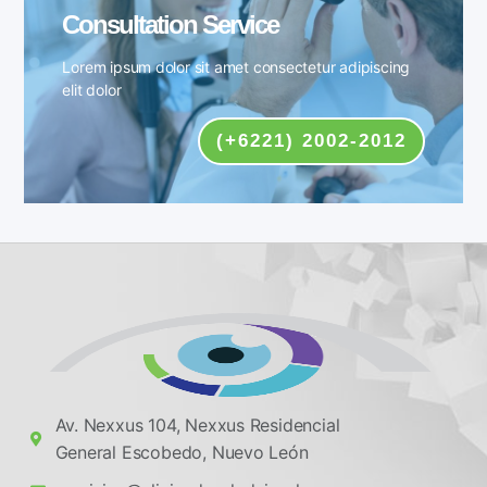
Consultation Service
Lorem ipsum dolor sit amet consectetur adipiscing
elit dolor
(+6221) 2002-2012
Av. Nexxus 104, Nexxus Residencial
General Escobedo, Nuevo León