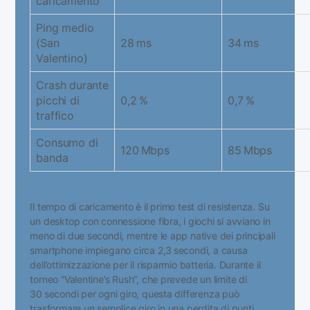
caricamento
Ping medio
(San
28 ms
34 ms
Valentino)
Crash durante
picchi di
0,2 %
0,7 %
traffico
Consumo di
120 Mbps
85 Mbps
banda
Il tempo di caricamento è il primo test di resistenza. Su
un desktop con connessione fibra, i giochi si avviano in
meno di due secondi, mentre le app native dei principali
smartphone impiegano circa 2,3 secondi, a causa
dell’ottimizzazione per il risparmio batteria. Durante il
torneo “Valentine’s Rush”, che prevede un limite di
30 secondi per ogni giro, questa differenza può
trasformare un semplice giro in una perdita di punti.