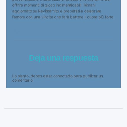
offrire momenti di gioco indimenticabili. Rimani
aggiornato su Revistamito e preparati a celebrare
l’amore con una vincita che farà battere il cuore più forte.
Tags :
Deja una respuesta
Lo siento, debes estar
conectado
para publicar un
comentario.