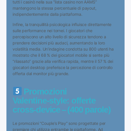
tutti i casinò nella sua “lista casino non AAMS”
mantengono la stessa percentuale di payout,
indipendentemente dalla piattaforma.
Infine, la tranquillità psicologica influisce direttamente
sulle performance nei tornei. I giocatori che
percepiscono un alto livello di sicurezza tendono a
prendere decisioni più audaci, aumentando la loro
volatilità media. Un’indagine condotta su 800 utenti ha
mostrato che il 68 % dei giocatori mobile si sente più
“rilassato” grazie alla verifica rapida, mentre il 57 % dei
giocatori desktop preferisce la percezione di controllo
offerta dal monitor più grande.
Promozioni
Valentine‑style: offerte
cross‑device – (400 parole)
Le promozioni “Couple’s Play” sono progettate per
premiare chi utilizza entrambe le piattaforme. Ad