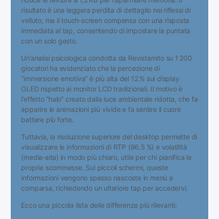
risultato è una leggera perdita di dettaglio nei riflessi di
velluto, ma il touch‑screen compensa con una risposta
immediata al tap, consentendo di impostare la puntata
con un solo gesto.
Un’analisi psicologica condotta da Revistamito su 1 200
giocatori ha evidenziato che la percezione di
“immersione emotiva” è più alta del 12 % sui display
OLED rispetto ai monitor LCD tradizionali. Il motivo è
l’effetto “halo” creato dalla luce ambientale ridotta, che fa
apparire le animazioni più vivide e fa sentire il cuore
battere più forte.
Tuttavia, la risoluzione superiore del desktop permette di
visualizzare le informazioni di RTP (96,5 %) e volatilità
(media‑alta) in modo più chiaro, utile per chi pianifica le
proprie scommesse. Sui piccoli schermi, queste
informazioni vengono spesso nascoste in menù a
comparsa, richiedendo un ulteriore tap per accedervi.
Ecco una piccola lista delle differenze più rilevanti: