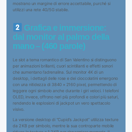
mostrano un margine di errore accettabile, purché si
utilizzi una rete 4G/5G stabile.
Grafica e immersione:
dal monitor al palmo della
mano – (460 parole)
Le slot a tema romantico di San Valentino si distinguono
per animazioni brillanti, cuori scintillanti e effetti sonori
che aumentano l’adrenalina. Sul monitor 4K di un
desktop, i dettagli delle rose e dei cioccolatini emergono
con una nitidezza di 3840 × 2160 pixel, permettendo di
leggere ogni simbolo anche durante i giri veloci. I telefoni
OLED, invece, offrono neri più profondi e colori più saturi,
rendendo le esplosioni di jackpot un vero spettacolo
visivo.
La versione desktop di “Cupid’s Jackpot” utilizza texture
da 2 KB per simbolo, mentre la sua controparte mobile
riduce le texture a 1,2 KB per risparmiare memoria. Il