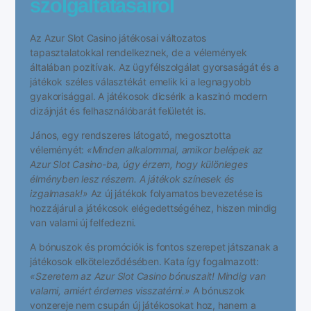
szolgáltatásairól
Az Azur Slot Casino játékosai változatos
tapasztalatokkal rendelkeznek, de a vélemények
általában pozitívak. Az ügyfélszolgálat gyorsaságát és a
játékok széles választékát emelik ki a legnagyobb
gyakorisággal. A játékosok dicsérik a kaszinó modern
dizájnját és felhasználóbarát felületét is.
János, egy rendszeres látogató, megosztotta
véleményét:
«Minden alkalommal, amikor belépek az
Azur Slot Casino-ba, úgy érzem, hogy különleges
élményben lesz részem. A játékok színesek és
izgalmasak!»
Az új játékok folyamatos bevezetése is
hozzájárul a játékosok elégedettségéhez, hiszen mindig
van valami új felfedezni.
A bónuszok és promóciók is fontos szerepet játszanak a
játékosok elköteleződésében. Kata így fogalmazott:
«Szeretem az Azur Slot Casino bónuszait! Mindig van
valami, amiért érdemes visszatérni.»
A bónuszok
vonzereje nem csupán új játékosokat hoz, hanem a