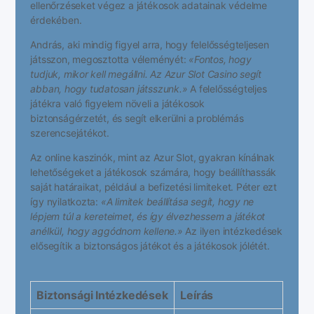
ellenőrzéseket végez a játékosok adatainak védelme
érdekében.
András, aki mindig figyel arra, hogy felelősségteljesen
játsszon, megosztotta véleményét:
«Fontos, hogy
tudjuk, mikor kell megállni. Az Azur Slot Casino segít
abban, hogy tudatosan játsszunk.»
A felelősségteljes
játékra való figyelem növeli a játékosok
biztonságérzetét, és segít elkerülni a problémás
szerencsejátékot.
Az online kaszinók, mint az Azur Slot, gyakran kínálnak
lehetőségeket a játékosok számára, hogy beállíthassák
saját határaikat, például a befizetési limiteket. Péter ezt
így nyilatkozta:
«A limitek beállítása segít, hogy ne
lépjem túl a kereteimet, és így élvezhessem a játékot
anélkül, hogy aggódnom kellene.»
Az ilyen intézkedések
elősegítik a biztonságos játékot és a játékosok jólétét.
Biztonsági Intézkedések
Leírás