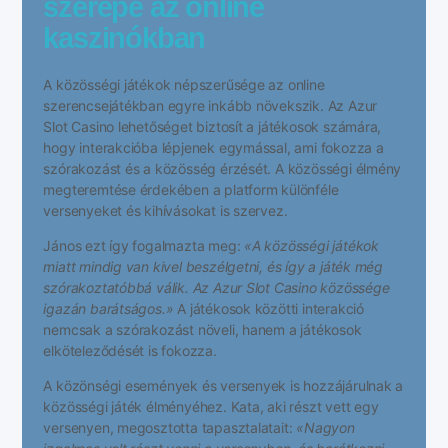
szerepe az online
kaszinókban
A közösségi játékok népszerűsége az online
szerencsejátékban egyre inkább növekszik. Az Azur
Slot Casino lehetőséget biztosít a játékosok számára,
hogy interakcióba lépjenek egymással, ami fokozza a
szórakozást és a közösség érzését. A közösségi élmény
megteremtése érdekében a platform különféle
versenyeket és kihívásokat is szervez.
János ezt így fogalmazta meg:
«A közösségi játékok
miatt mindig van kivel beszélgetni, és így a játék még
szórakoztatóbbá válik. Az Azur Slot Casino közössége
igazán barátságos.»
A játékosok közötti interakció
nemcsak a szórakozást növeli, hanem a játékosok
elköteleződését is fokozza.
A közönségi események és versenyek is hozzájárulnak a
közösségi játék élményéhez. Kata, aki részt vett egy
versenyen, megosztotta tapasztalatait:
«Nagyon