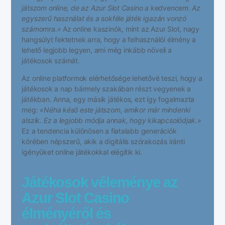
játszom online, de az Azur Slot Casino a kedvencem. Az
egyszerű használat és a sokféle játék igazán vonzó
számomra.»
Az online kaszinók, mint az Azur Slot, nagy
hangsúlyt fektetnek arra, hogy a felhasználói élmény a
lehető legjobb legyen, ami még inkább növeli a
játékosok számát.
Az online platformok elérhetősége lehetővé teszi, hogy a
játékosok a nap bármely szakában részt vegyenek a
játékban. Anna, egy másik játékos, ezt így fogalmazta
meg:
«Néha késő este játszom, amikor már mindenki
alszik. Ez a legjobb módja annak, hogy kikapcsolódjak.»
Ez a tendencia különösen a fiatalabb generációk
körében népszerű, akik a digitális szórakozás iránti
igényüket online játékokkal elégítik ki.
Játékosok véleménye az
Azur Slot Casino
élményéről és