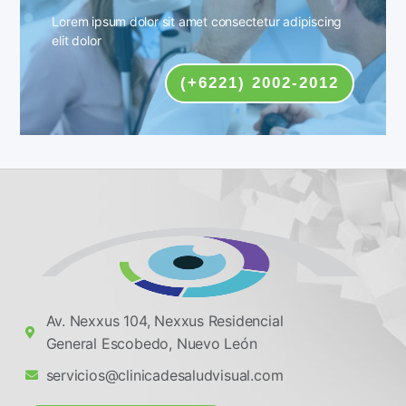
Lorem ipsum dolor sit amet consectetur adipiscing
elit dolor
(+6221) 2002-2012
Av. Nexxus 104, Nexxus Residencial
General Escobedo, Nuevo León
servicios@clinicadesaludvisual.com