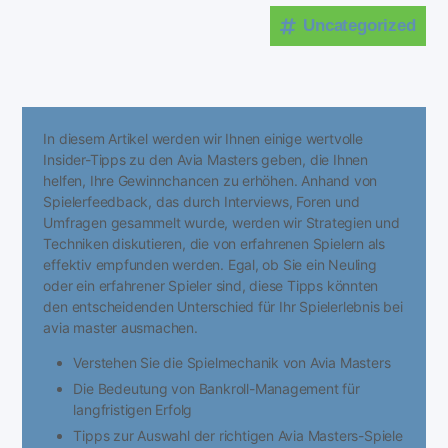
Uncategorized
In diesem Artikel werden wir Ihnen einige wertvolle
Insider-Tipps zu den Avia Masters geben, die Ihnen
helfen, Ihre Gewinnchancen zu erhöhen. Anhand von
Spielerfeedback, das durch Interviews, Foren und
Umfragen gesammelt wurde, werden wir Strategien und
Techniken diskutieren, die von erfahrenen Spielern als
effektiv empfunden werden. Egal, ob Sie ein Neuling
oder ein erfahrener Spieler sind, diese Tipps könnten
den entscheidenden Unterschied für Ihr Spielerlebnis bei
avia master
ausmachen.
Verstehen Sie die Spielmechanik von Avia Masters
Die Bedeutung von Bankroll-Management für
langfristigen Erfolg
Tipps zur Auswahl der richtigen Avia Masters-Spiele