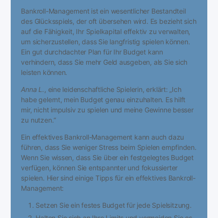
Bankroll-Management ist ein wesentlicher Bestandteil
des Glücksspiels, der oft übersehen wird. Es bezieht sich
auf die Fähigkeit, Ihr Spielkapital effektiv zu verwalten,
um sicherzustellen, dass Sie langfristig spielen können.
Ein gut durchdachter Plan für Ihr Budget kann
verhindern, dass Sie mehr Geld ausgeben, als Sie sich
leisten können.
Anna L.
, eine leidenschaftliche Spielerin, erklärt: „Ich
habe gelernt, mein Budget genau einzuhalten. Es hilft
mir, nicht impulsiv zu spielen und meine Gewinne besser
zu nutzen.“
Ein effektives Bankroll-Management kann auch dazu
führen, dass Sie weniger Stress beim Spielen empfinden.
Wenn Sie wissen, dass Sie über ein festgelegtes Budget
verfügen, können Sie entspannter und fokussierter
spielen. Hier sind einige Tipps für ein effektives Bankroll-
Management:
Setzen Sie ein festes Budget für jede Spielsitzung.
Halten Sie sich an Ihre Limits und vermeiden Sie es,