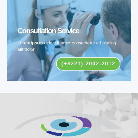
Consultation Service
Lorem ipsum dolor sit amet consectetur adipiscing
elit dolor
(+6221) 2002-2012