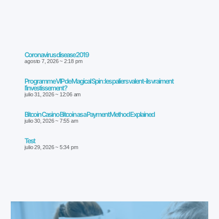
Coronavirus disease 2019
agosto 7, 2026
2:18 pm
Programme VIP de Magical Spin : les paliers valent-ils vraiment
l’investissement ?
julio 31, 2026
12:06 am
Bitcoin Casino Bitcoin as a Payment Method Explained
julio 30, 2026
7:55 am
Test
julio 29, 2026
5:34 pm