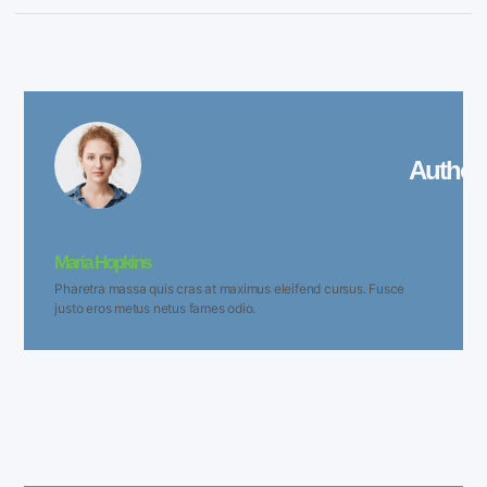
Author
Maria Hopkins
Pharetra massa quis cras at maximus eleifend cursus. Fusce
justo eros metus netus fames odio.