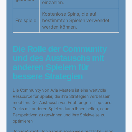
einzahlen.
Kostenlose Spins, die auf
Freispiele
bestimmten Spielen verwendet
werden können.
Die Rolle der Community
und des Austauschs mit
anderen Spielern für
bessere Strategien
Die Community von Avia Masters ist eine wertvolle
Ressource für Spieler, die ihre Strategien verbessern
möchten. Der Austausch von Erfahrungen, Tipps und
Tricks mit anderen Spielern kann Ihnen helfen, neue
Perspektiven zu gewinnen und Ihre Spielweise zu
optimieren.
Jonas R.
sagt: „Ich habe in Foren viele nützliche Tipps