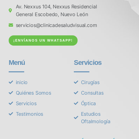
Av. Nexxus 104, Nexxus Residencial
General Escobedo, Nuevo León
servicios@clinicadesaludvisual.com
¡ENVÍANOS UN WHATSAPP!
Menú
Servicios
inicio
Cirugías
Quiénes Somos
Consultas
Servicios
Óptica
Testimonios
Estudios
Oftalmología