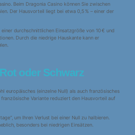
‑Casino. Beim Dragonia Casino können Sie zwischen
en. Der Hausvorteil liegt bei etwa 0,5 % – einer der
t einer durchschnittlichen Einsatzgröße von 10 € und
tionen. Durch die niedrige Hauskante kann er
len.
r Rot oder Schwarz
l europäisches (einzelne Null) als auch französisches
 französische Variante reduziert den Hausvorteil auf
age“, um Ihren Verlust bei einer Null zu halbieren.
blich, besonders bei niedrigen Einsätzen.