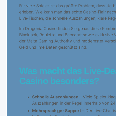
Für viele Spieler ist das größte Problem, dass sie
erleben. Wie kann man das echte Casino‑Flair nach
Live‑Tischen, die schnelle Auszahlungen, klare Reg
Im Dragonia Casino finden Sie genau diese Kombin
Blackjack, Roulette und Baccarat sowie exklusive V
der Malta Gaming Authority und modernster Verschl
Geld und Ihre Daten geschützt sind.
Was macht das Live‑Dea
Casino besonders?
Schnelle Auszahlungen
– Viele Spieler kla
Auszahlungen in der Regel innerhalb von 24
Mehrsprachiger Support
– Der Live‑Chat i