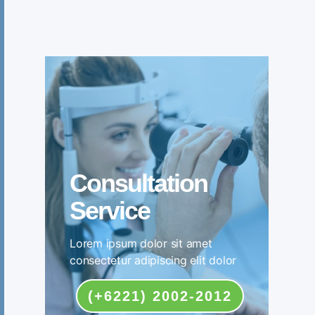
Consultation
Service
Lorem ipsum dolor sit amet
consectetur adipiscing elit dolor
(+6221) 2002-2012