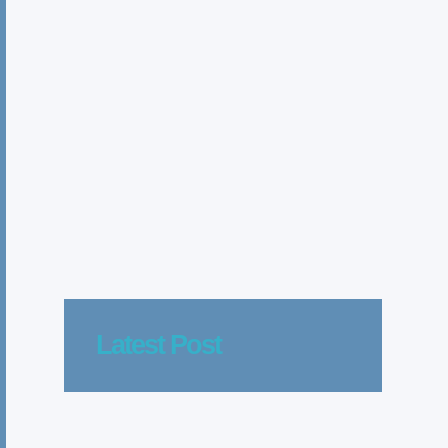
Latest Post