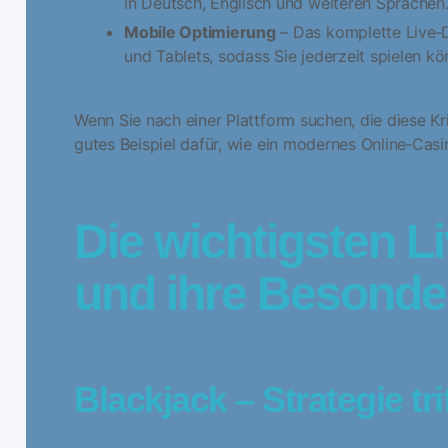
in Deutsch, Englisch und weiteren Sprachen
Mobile Optimierung
– Das komplette Live‑D
und Tablets, sodass Sie jederzeit spielen kö
Wenn Sie nach einer Plattform suchen, die diese Krit
gutes Beispiel dafür, wie ein modernes Online‑Cas
Die wichtigsten L
und ihre Besonde
Blackjack – Strategie tr