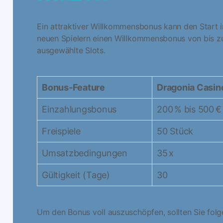
Ein attraktiver Willkommensbonus kann den Start in
neuen Spielern einen Willkommensbonus von bis zu 
ausgewählte Slots.
Bonus‑Feature
Dragonia Casin
Einzahlungsbonus
200 % bis 500 €
Freispiele
50 Stück
Umsatzbedingungen
35 x
Gültigkeit (Tage)
30
Um den Bonus voll auszuschöpfen, sollten Sie folg