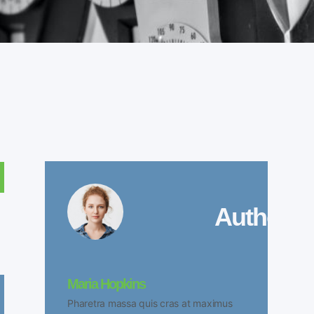
Author
Maria Hopkins
Pharetra massa quis cras at maximus