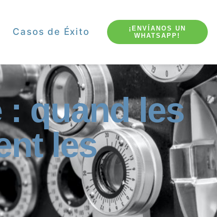
¡ENVÍANOS UN
Casos de Éxito
WHATSAPP!
 : quand les
ent les