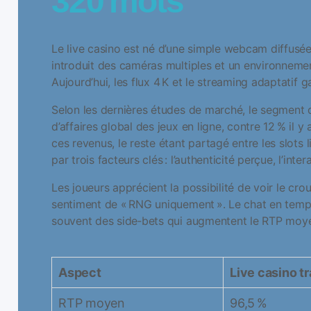
320 mots
Le live casino est né d’une simple webcam diffusée
introduit des caméras multiples et un environnement d
Aujourd’hui, les flux 4 K et le streaming adaptatif
Selon les dernières études de marché, le segment d
d’affaires global des jeux en ligne, contre 12 % il 
ces revenus, le reste étant partagé entre les slots l
par trois facteurs clés : l’authenticité perçue, l’int
Les joueurs apprécient la possibilité de voir le crou
sentiment de « RNG uniquement ». Le chat en temp
souvent des side‑bets qui augmentent le RTP moyen
Aspect
Live casino tr
RTP moyen
96,5 %