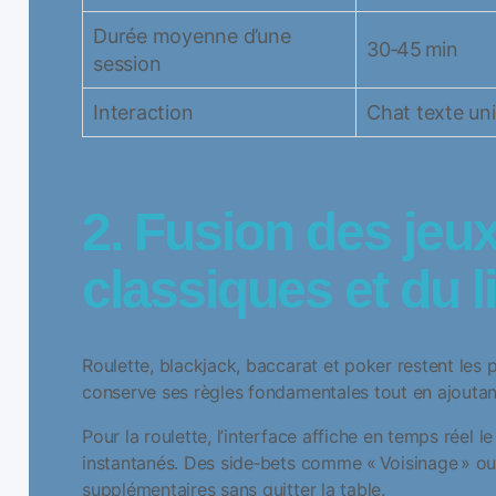
Durée moyenne d’une
30‑45 min
session
Interaction
Chat texte u
2. Fusion des jeux
classiques et du l
Roulette, blackjack, baccarat et poker restent les p
conserve ses règles fondamentales tout en ajouta
Pour la roulette, l’interface affiche en temps réel l
instantanés. Des side‑bets comme « Voisinage » ou
supplémentaires sans quitter la table.