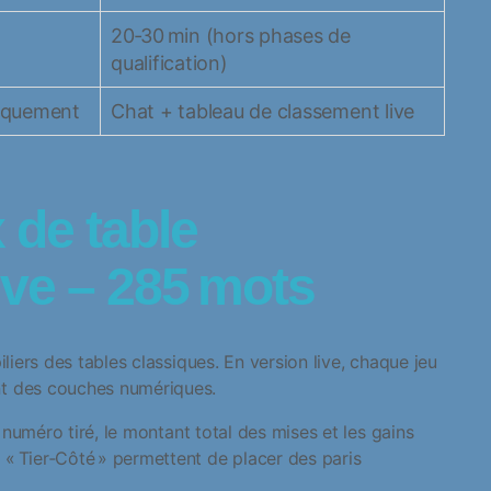
20‑30 min (hors phases de
qualification)
niquement
Chat + tableau de classement live
 de table
ive – 285 mots
iliers des tables classiques. En version live, chaque jeu
nt des couches numériques.
e numéro tiré, le montant total des mises et les gains
 « Tier‑Côté » permettent de placer des paris