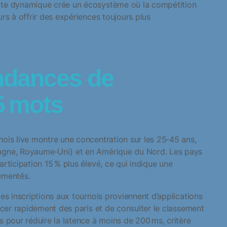
tte dynamique crée un écosystème où la compétition
rs à offrir des expériences toujours plus
endances de
5 mots
ois live montre une concentration sur les 25‑45 ans,
magne, Royaume‑Uni) et en Amérique du Nord. Les pays
rticipation 15 % plus élevé, ce qui indique une
ementés.
es inscriptions aux tournois proviennent d’applications
acer rapidement des paris et de consulter le classement
s pour réduire la latence à moins de 200 ms, critère