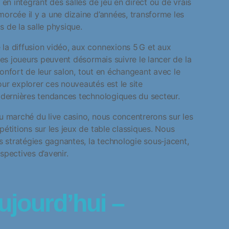
 en intégrant des salles de jeu en direct où de vrais
orcée il y a une dizaine d’années, transforme les
 de la salle physique.
la diffusion vidéo, aux connexions 5 G et aux
Les joueurs peuvent désormais suivre le lancer de la
 confort de leur salon, tout en échangeant avec le
ur explorer ces nouveautés est le site
s dernières tendances technologiques du secteur.
u marché du live casino, nous concentrerons sur les
étitions sur les jeux de table classiques. Nous
s stratégies gagnantes, la technologie sous‑jacent,
spectives d’avenir.
aujourd’hui –