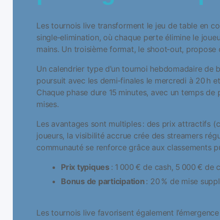
Les tournois live transforment le jeu de table en c
single‑elimination, où chaque perte élimine le joueu
mains. Un troisième format, le shoot‑out, propose 
Un calendrier type d’un tournoi hebdomadaire de bl
poursuit avec les demi‑finales le mercredi à 20 h et
Chaque phase dure 15 minutes, avec un temps de p
mises.
Les avantages sont multiples : des prix attractifs 
joueurs, la visibilité accrue crée des streamers régu
communauté se renforce grâce aux classements pu
Prix typiques
: 1 000 € de cash, 5 000 € de 
Bonus de participation
: 20 % de mise suppl
Les tournois live favorisent également l’émergence 