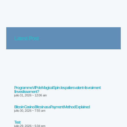
Latest Post
Programme VIP de Magical Spin : les paliers valent-ils vraiment
l’investissement ?
julio 31, 2026
12:06 am
Bitcoin Casino Bitcoin as a Payment Method Explained
julio 30, 2026
7:55 am
Test
julio 29, 2026
5:34 pm