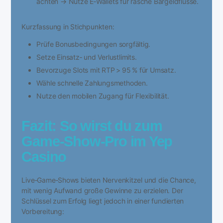
achten → Nutze E‑Wallets für rasche Bargeldflüsse.
Kurzfassung in Stichpunkten:
Prüfe Bonusbedingungen sorgfältig.
Setze Einsatz‑ und Verlustlimits.
Bevorzuge Slots mit RTP > 95 % für Umsatz.
Wähle schnelle Zahlungsmethoden.
Nutze den mobilen Zugang für Flexibilität.
Fazit: So wirst du zum
Game‑Show‑Pro im Yep
Casino
Live‑Game‑Shows bieten Nervenkitzel und die Chance,
mit wenig Aufwand große Gewinne zu erzielen. Der
Schlüssel zum Erfolg liegt jedoch in einer fundierten
Vorbereitung: