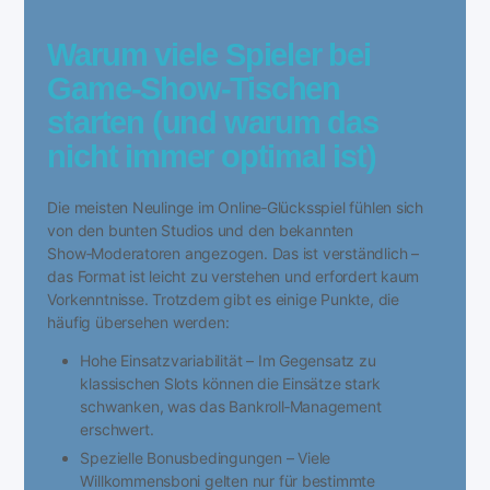
Warum viele Spieler bei
Game‑Show‑Tischen
starten (und warum das
nicht immer optimal ist)
Die meisten Neulinge im Online‑Glücksspiel fühlen sich
von den bunten Studios und den bekannten
Show‑Moderatoren angezogen. Das ist verständlich –
das Format ist leicht zu verstehen und erfordert kaum
Vorkenntnisse. Trotzdem gibt es einige Punkte, die
häufig übersehen werden:
Hohe Einsatzvariabilität – Im Gegensatz zu
klassischen Slots können die Einsätze stark
schwanken, was das Bankroll‑Management
erschwert.
Spezielle Bonusbedingungen – Viele
Willkommensboni gelten nur für bestimmte