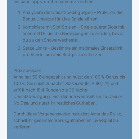
ein paar Tipps, um ihn optimal zu nutzen:
Analysiere die Umsatzbedingungen – Prüfe, ob die
Bonus‑Umsätze für Live‑Spiele zählen.
Kombiniere mit Slot‑Spielen – Spiele zuerst Slots mit
hohem RTP, um die Bedingungen zu erfüllen, bevor
du zu den Shows wechselst.
Setze Limits – Bestimme ein maximales Einsatzlimit
pro Runde, um dein Budget zu schützen.
Praxisbeispiel:
Anna hat 50 € eingezahlt und nutzt den 100 %‑Bonus bis
100 €. Sie spielt zunächst
Starburst
(RTP 96,1 %) und
erfüllt nach fünf Runden die 30‑fache
Umsatzbedingung. Erst danach wechselt sie zu
Deal or
No Deal
und nutzt ihr restliches Guthaben.
Durch diese Vorgehensweise reduziert Anna das Risiko,
schnell ihr gesamtes Bonusguthaben im Live‑Spiel zu
verlieren.