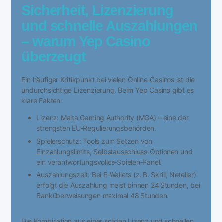
Sicherheit, Lizenzierung
und schnelle Auszahlungen
– warum Yep Casino
überzeugt
Ein häufiger Kritikpunkt bei vielen Online‑Casinos ist die
undurchsichtige Lizenzierung. Beim Yep Casino gibt es
klare Fakten:
Lizenz: Malta Gaming Authority (MGA) – eine der
strengsten EU‑Regulierungsbehörden.
Spielerschutz: Tools zum Setzen von
Einzahlungslimits, Selbstausschluss‑Optionen und
ein verantwortungsvolles‑Spielen‑Panel.
Auszahlungszeit: Bei E‑Wallets (z. B. Skrill, Neteller)
erfolgt die Auszahlung meist binnen 24 Stunden, bei
Banküberweisungen maximal 48 Stunden.
Die Kombination aus einer soliden Lizenz und schnellen