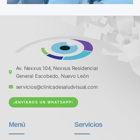
Av. Nexxus 104, Nexxus Residencial
General Escobedo, Nuevo León
servicios@clinicadesaludvisual.com
¡ENVÍANOS UN WHATSAPP!
Menú
Servicios