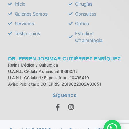
inicio
Cirugías
Quiénes Somos
Consultas
Servicios
Óptica
Testimonios
Estudios
Oftalmología
DR. EFREN JOSIMAR GUTIÉRREZ ENRÍQUEZ
Retina Médica y Quirúrgica
U.A.N.L. Cédula Profesional: 6883517
U.A.N.L. Cédula de Especialidad: 10495410
Aviso Publicitario COFEPRIS: 2319022002A00051
Síguenos