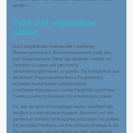
spielen.
Fazit und empfohlene
Aktion
Nach eingehender Analyse aller Funktionen,
Bonusangebote und Sicherheitsstandards zeigt sich
klar: Dragoniacasino bietet das optimale Umfeld, um
Jackpots zu jagen und gleichzeitig
verantwortungsbewusst zu spielen. Die Kombination aus
attraktiven Dragoniacasino Bonus‑Programmen,
schnellen Auszahlungen, erstklassigem
Live‑Dealer‑Erlebnis und mobiler Flexibilität macht das
Casino zu einer Spitzenwahl für ambitionierte Spieler.
Für alle, die jetzt sofort loslegen wollen, empfiehlt sich
ein Blick auf das offizielle Angebot. Basierend auf den
genannten Vorteilen ist
Dragoniacasinocasino De spielen
DE
die ideale Plattform, um Ihre Jackpot‑Strategie in die
Tat umzusetzen und das Beste aus den verfügbaren