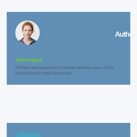
Author
Maria Hopkins
Pharetra massa quis cras at maximus eleifend cursus. Fusce
justo eros metus netus fames odio.
Categories