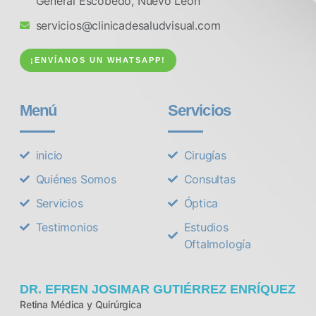
General Escobedo, Nuevo León
servicios@clinicadesaludvisual.com
¡ENVÍANOS UN WHATSAPP!
Menú
Servicios
inicio
Cirugías
Quiénes Somos
Consultas
Servicios
Óptica
Testimonios
Estudios
Oftalmología
DR. EFREN JOSIMAR GUTIÉRREZ ENRÍQUEZ
Retina Médica y Quirúrgica