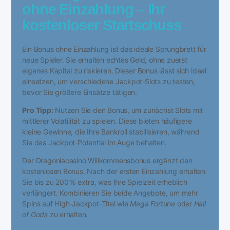
ohne Einzahlung – Ihr
kostenloser Startschuss
Ein Bonus ohne Einzahlung ist das ideale Sprungbrett für
neue Spieler. Sie erhalten echtes Geld, ohne zuerst
eigenes Kapital zu riskieren. Dieser Bonus lässt sich ideal
einsetzen, um verschiedene Jackpot‑Slots zu testen,
bevor Sie größere Einsätze tätigen.
Pro Tipp:
Nutzen Sie den Bonus, um zunächst Slots mit
mittlerer Volatilität zu spielen. Diese bieten häufigere
kleine Gewinne, die Ihre Bankroll stabilisieren, während
Sie das Jackpot‑Potential im Auge behalten.
Der Dragoniacasino Willkommensbonus ergänzt den
kostenlosen Bonus. Nach der ersten Einzahlung erhalten
Sie bis zu 200 % extra, was Ihre Spielzeit erheblich
verlängert. Kombinieren Sie beide Angebote, um mehr
Spins auf High‑Jackpot‑Titel wie
Mega Fortune
oder
Hall
of Gods
zu erhalten.