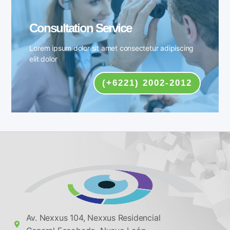
Consultation Service
Lorem ipsum dolor sit amet consectetur adipiscing
elit dolor
(+6221) 2002-2012
Av. Nexxus 104, Nexxus Residencial