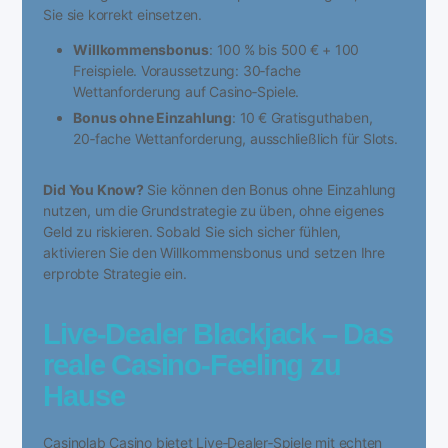
Sie sie korrekt einsetzen.
Willkommensbonus
: 100 % bis 500 € + 100
Freispiele. Voraussetzung: 30‑fache
Wettanforderung auf Casino‑Spiele.
Bonus ohne Einzahlung
: 10 € Gratisguthaben,
20‑fache Wettanforderung, ausschließlich für Slots.
Did You Know?
Sie können den Bonus ohne Einzahlung
nutzen, um die Grundstrategie zu üben, ohne eigenes
Geld zu riskieren. Sobald Sie sich sicher fühlen,
aktivieren Sie den Willkommensbonus und setzen Ihre
erprobte Strategie ein.
Live‑Dealer Blackjack – Das
reale Casino‑Feeling zu
Hause
Casinolab Casino bietet Live‑Dealer‑Spiele mit echten