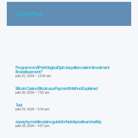
Latest Post
Programme VIP de Magical Spin : les paliers valent-ils vraiment
l’investissement ?
julio 31, 2026
12:06 am
Bitcoin Casino Bitcoin as a Payment Method Explained
julio 30, 2026
7:55 am
Test
julio 29, 2026
5:34 pm
ee pay by mobile casino guide for fast deposits and safety
julio 28, 2026
4:57 pm