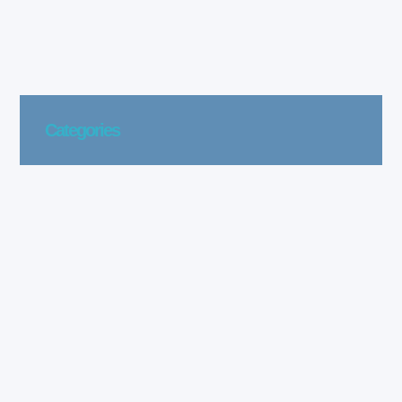
Categories