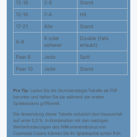
12‑16
2‑6
Stand
12‑16
7‑A
Hit
17‑21
Alle
Stand
6 oder
Double (falls
A‑8
seltener
erlaubt)
Paar 8
Jede
Split
Paar 10
Jede
Stand
Pro Tip:
Laden Sie die Grundstrategie‑Tabelle als PDF
herunter und halten Sie sie während der ersten
Spielsessions griffbereit.
Die Anwendung dieser Tabelle reduziert den Hausvorteil
auf unter 0,5 %. In Kombination mit den niedrigen
Wettanforderungen des Willkommensbonus von
Casinolab Casino können Sie Ihr Spielkapital schon früh