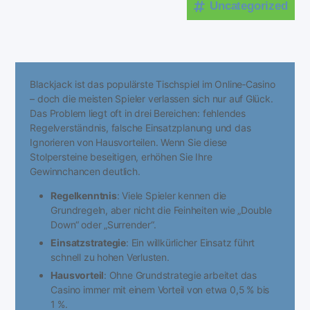
Uncategorized
Blackjack ist das populärste Tischspiel im Online‑Casino
– doch die meisten Spieler verlassen sich nur auf Glück.
Das Problem liegt oft in drei Bereichen: fehlendes
Regelverständnis, falsche Einsatzplanung und das
Ignorieren von Hausvorteilen. Wenn Sie diese
Stolpersteine beseitigen, erhöhen Sie Ihre
Gewinnchancen deutlich.
Regelkenntnis
: Viele Spieler kennen die
Grundregeln, aber nicht die Feinheiten wie „Double
Down“ oder „Surrender“.
Einsatzstrategie
: Ein willkürlicher Einsatz führt
schnell zu hohen Verlusten.
Hausvorteil
: Ohne Grundstrategie arbeitet das
Casino immer mit einem Vorteil von etwa 0,5 % bis
1 %.