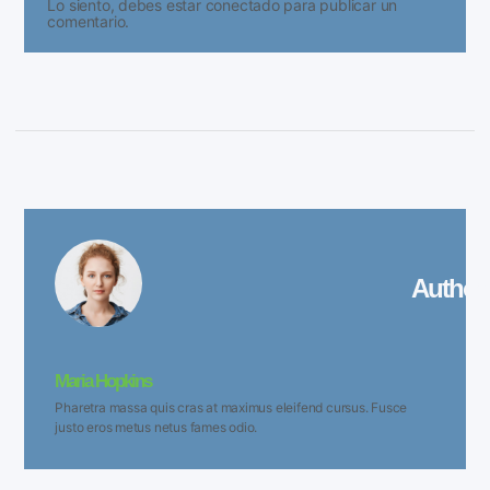
Lo siento, debes estar
conectado
para publicar un
comentario.
Author
Maria Hopkins
Pharetra massa quis cras at maximus eleifend cursus. Fusce
justo eros metus netus fames odio.