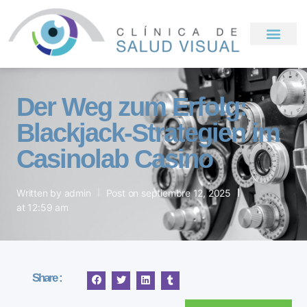
Der Weg zum Erfolg:
Blackjack‑Strategien im
Casinolab Casino
Written by
admin
Post on
septiembre 12, 2025
at
12:59 am
Share :