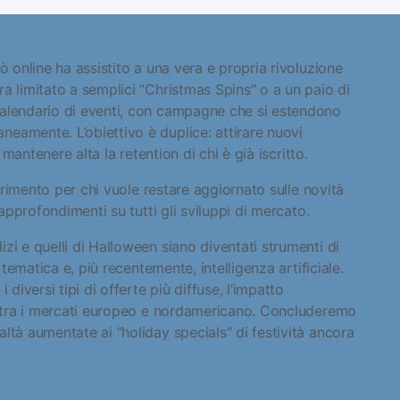
ò online ha assistito a una vera e propria rivoluzione
a limitato a semplici “Christmas Spins” o a un paio di
calendario di eventi, con campagne che si estendono
eamente. L’obiettivo è duplice: attirare nuovi
 mantenere alta la retention di chi è già iscritto.
erimento per chi vuole restare aggiornato sulle novità
 approfondimenti su tutti gli sviluppi di mercato.
zi e quelli di Halloween siano diventati strumenti di
 tematica e, più recentemente, intelligenza artificiale.
diversi tipi di offerte più diffuse, l’impatto
ze tra i mercati europeo e nordamericano. Concluderemo
ltà aumentate ai “holiday specials” di festività ancora