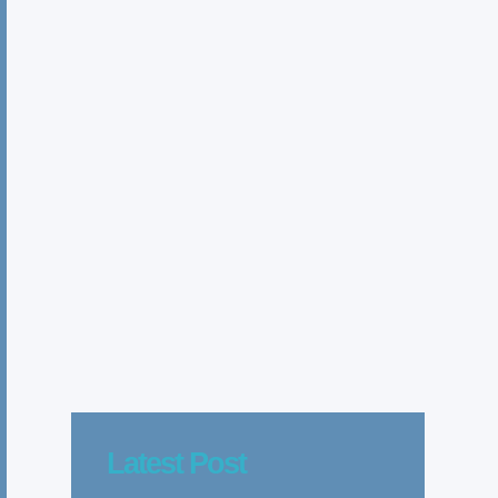
Latest Post