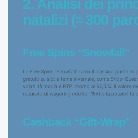
2. Analisi dei prin
natalizi (≈ 300 par
Free Spins “Snowfall”
Le Free Spins “Snowfall” sono il classico punto di p
gratuiti su slot a tema invernale, come
Snow Quee
volatilità media e RTP intorno al 96,5 %. Il valore m
requisito di wagering ridotto (15x) e la possibilità d
Cashback “Gift‑Wrap”