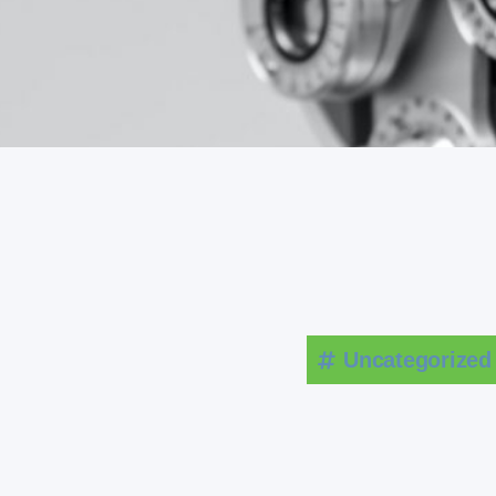
Uncategorized