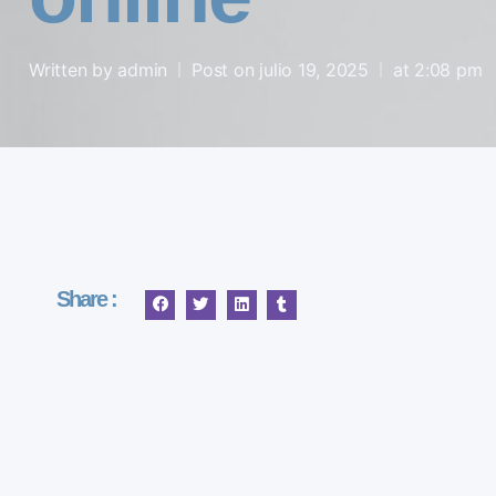
Written by
admin
Post on
julio 19, 2025
at
2:08 pm
Share :