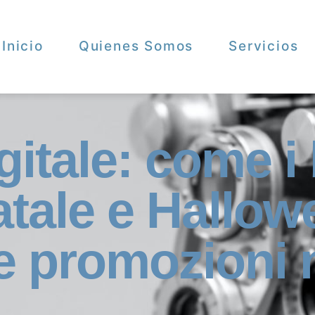
Inicio
Quienes Somos
Servicios
igitale: come 
Natale e Hallo
le promozioni 