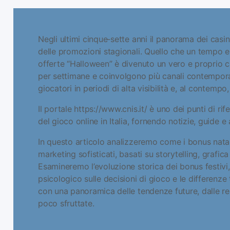
Negli ultimi cinque‑sette anni il panorama dei casin
delle promozioni stagionali. Quello che un tempo er
offerte “Halloween” è divenuto un vero e proprio 
per settimane e coinvolgono più canali contemporan
giocatori in periodi di alta visibilità e, al contempo,
Il portale
https://www.cnis.it/
è uno dei punti di rif
del gioco online in Italia, fornendo notizie, guide e
In questo articolo analizzeremo come i bonus natali
marketing sofisticati, basati su storytelling, grafica
Esamineremo l’evoluzione storica dei bonus festivi, i 
psicologico sulle decisioni di gioco e le differen
con una panoramica delle tendenze future, dalle rea
poco sfruttate.