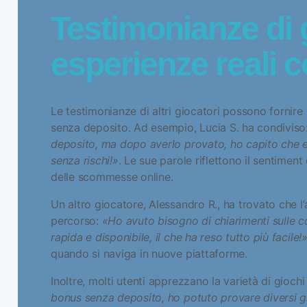
Testimonianze di 
esperienze reali
Le testimonianze di altri giocatori possono fornire
senza deposito. Ad esempio, Lucia S. ha condiviso
deposito, ma dopo averlo provato, ho capito che e
senza rischi!»
. Le sue parole riflettono il sentimen
delle scommesse online.
Un altro giocatore, Alessandro R., ha trovato che 
percorso:
«Ho avuto bisogno di chiarimenti sulle c
rapida e disponibile, il che ha reso tutto più facile!
quando si naviga in nuove piattaforme.
Inoltre, molti utenti apprezzano la varietà di gioch
bonus senza deposito, ho potuto provare diversi gi