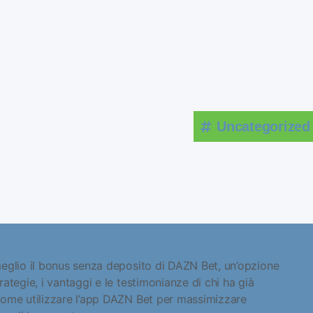
Uncategorized
eglio il
bonus senza deposito di DAZN Bet
, un’opzione
ategie, i vantaggi e le testimonianze di chi ha già
come utilizzare l’app DAZN Bet per massimizzare