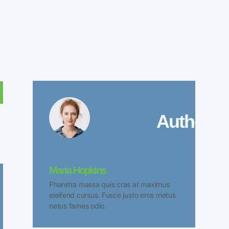
Author
Maria Hopkins
Pharetra massa quis cras at maximus
eleifend cursus. Fusce justo eros metus
netus fames odio.