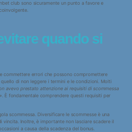
aznbet club sono sicuramente un punto a favore e
 coinvolgente.
evitare quando si
cile commettere errori che possono compromettere
quello di non leggere i termini e le condizioni. Molti
n avevo prestato attenzione ai requisiti di scommessa
»
. È fondamentale comprendere questi requisiti per
ingola scommessa. Diversificare le scommesse è una
i vincita. Inoltre, è importante non lasciare scadere il
occasioni a causa della scadenza del bonus.