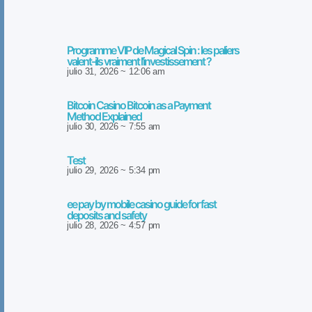
Programme VIP de Magical Spin : les paliers
valent-ils vraiment l’investissement ?
julio 31, 2026
12:06 am
Bitcoin Casino Bitcoin as a Payment
Method Explained
julio 30, 2026
7:55 am
Test
julio 29, 2026
5:34 pm
ee pay by mobile casino guide for fast
deposits and safety
julio 28, 2026
4:57 pm