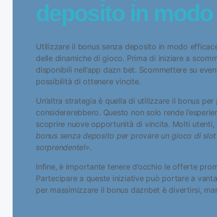
deposito in modo 
Utilizzare il bonus senza deposito in modo effica
delle dinamiche di gioco. Prima di iniziare a scomm
disponibili nell’app dazn bet. Scommettere su eve
possibilità di ottenere vincite.
Un’altra strategia è quella di utilizzare il bonus p
considererebbero. Questo non solo rende l’esperie
scoprire nuove opportunità di vincita. Molti utent
bonus senza deposito per provare un gioco di slot
sorprendente!»
.
Infine, è importante tenere d’occhio le offerte pro
Partecipare a queste iniziative può portare a vanta
per massimizzare il bonus daznbet è divertirsi, m