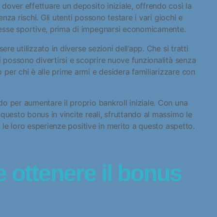
over effettuare un deposito iniziale, offrendo così la
enza rischi. Gli utenti possono testare i vari giochi e
esse sportive, prima di impegnarsi economicamente.
ere utilizzato in diverse sezioni dell’app. Che si tratti
i possono divertirsi e scoprire nuove funzionalità senza
per chi è alle prime armi e desidera familiarizzare con
o per aumentare il proprio bankroll iniziale. Con una
questo bonus in vincite reali, sfruttando al massimo le
o le loro esperienze positive in merito a questo aspetto.
e ottenere il bonus