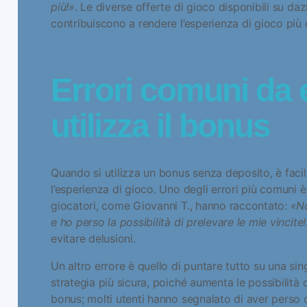
più!»
. Le diverse offerte di gioco disponibili su d
contribuiscono a rendere l’esperienza di gioco più
Errori comuni da 
utilizza il bonus
Quando si utilizza un bonus senza deposito, è fa
l’esperienza di gioco. Uno degli errori più comuni è 
giocatori, come Giovanni T., hanno raccontato:
«No
e ho perso la possibilità di prelevare le mie vincite!
evitare delusioni.
Un altro errore è quello di puntare tutto su una s
strategia più sicura, poiché aumenta le possibilità d
bonus; molti utenti hanno segnalato di aver perso 