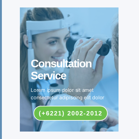
Consultation
Service
Lorem ipsum dolor sit amet
consectetur adipiscing elit dolor
(+6221) 2002-2012