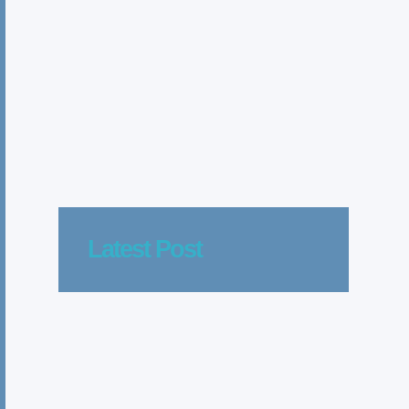
Latest Post