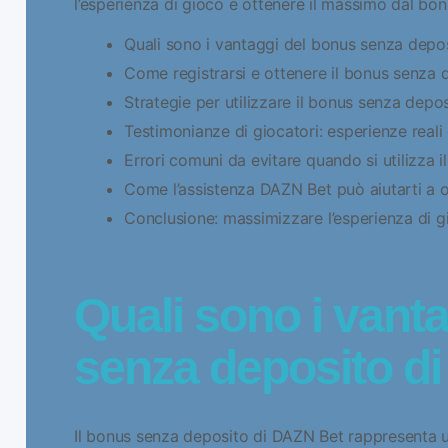
l’esperienza di gioco e ottenere il massimo dal bo
Quali sono i vantaggi del bonus senza depo
Come registrarsi e ottenere il bonus senza 
Strategie per utilizzare il bonus senza depo
Testimonianze di giocatori: esperienze real
Errori comuni da evitare quando si utilizza i
Come l’assistenza DAZN Bet può aiutarti a 
Conclusione: massimizzare l’esperienza di 
Quali sono i vant
senza deposito d
Il bonus senza deposito di DAZN Bet rappresenta un