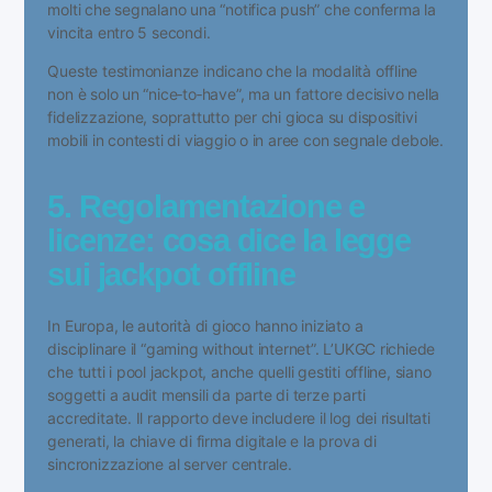
molti che segnalano una “notifica push” che conferma la
vincita entro 5 secondi.
Queste testimonianze indicano che la modalità offline
non è solo un “nice‑to‑have”, ma un fattore decisivo nella
fidelizzazione, soprattutto per chi gioca su dispositivi
mobili in contesti di viaggio o in aree con segnale debole.
5. Regolamentazione e
licenze: cosa dice la legge
sui jackpot offline
In Europa, le autorità di gioco hanno iniziato a
disciplinare il “gaming without internet”. L’UKGC richiede
che tutti i pool jackpot, anche quelli gestiti offline, siano
soggetti a audit mensili da parte di terze parti
accreditate. Il rapporto deve includere il log dei risultati
generati, la chiave di firma digitale e la prova di
sincronizzazione al server centrale.