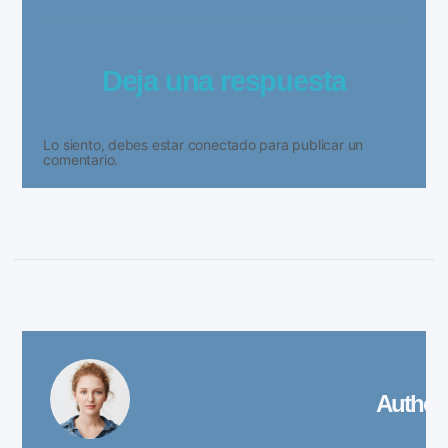
Deja una respuesta
Lo siento, debes estar
conectado
para publicar un
comentario.
Author