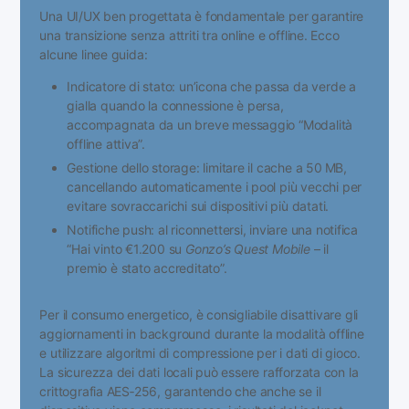
Una UI/UX ben progettata è fondamentale per garantire
una transizione senza attriti tra online e offline. Ecco
alcune linee guida:
Indicatore di stato: un’icona che passa da verde a
gialla quando la connessione è persa,
accompagnata da un breve messaggio “Modalità
offline attiva”.
Gestione dello storage: limitare il cache a 50 MB,
cancellando automaticamente i pool più vecchi per
evitare sovraccarichi sui dispositivi più datati.
Notifiche push: al riconnettersi, inviare una notifica
“Hai vinto €1.200 su
Gonzo’s Quest Mobile
– il
premio è stato accreditato”.
Per il consumo energetico, è consigliabile disattivare gli
aggiornamenti in background durante la modalità offline
e utilizzare algoritmi di compressione per i dati di gioco.
La sicurezza dei dati locali può essere rafforzata con la
crittografia AES‑256, garantendo che anche se il