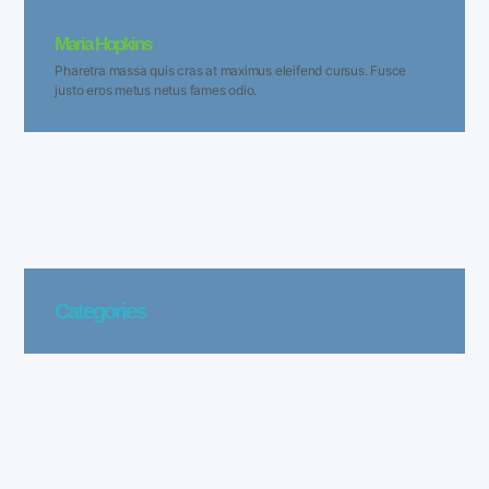
Maria Hopkins
Pharetra massa quis cras at maximus eleifend cursus. Fusce
justo eros metus netus fames odio.
Categories