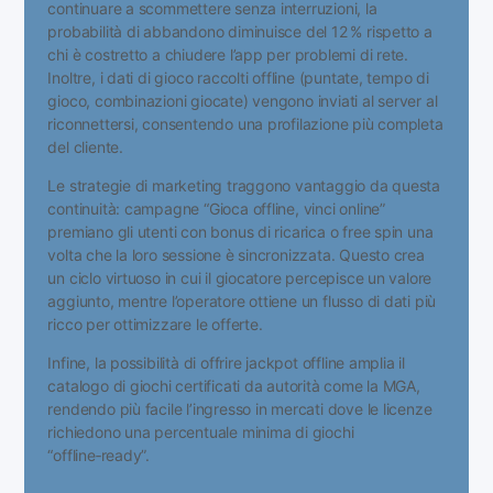
continuare a scommettere senza interruzioni, la
probabilità di abbandono diminuisce del 12 % rispetto a
chi è costretto a chiudere l’app per problemi di rete.
Inoltre, i dati di gioco raccolti offline (puntate, tempo di
gioco, combinazioni giocate) vengono inviati al server al
riconnettersi, consentendo una profilazione più completa
del cliente.
Le strategie di marketing traggono vantaggio da questa
continuità: campagne “Gioca offline, vinci online”
premiano gli utenti con bonus di ricarica o free spin una
volta che la loro sessione è sincronizzata. Questo crea
un ciclo virtuoso in cui il giocatore percepisce un valore
aggiunto, mentre l’operatore ottiene un flusso di dati più
ricco per ottimizzare le offerte.
Infine, la possibilità di offrire jackpot offline amplia il
catalogo di giochi certificati da autorità come la MGA,
rendendo più facile l’ingresso in mercati dove le licenze
richiedono una percentuale minima di giochi
“offline‑ready”.