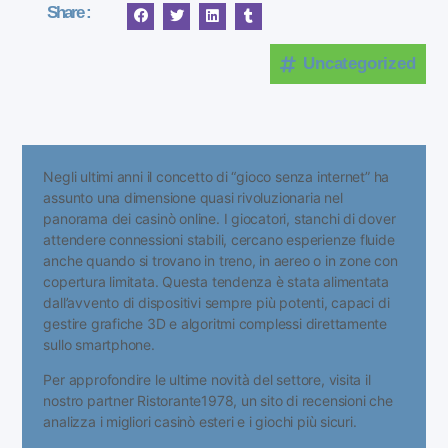
Share :
Uncategorized
Negli ultimi anni il concetto di “gioco senza internet” ha
assunto una dimensione quasi rivoluzionaria nel
panorama dei casinò online. I giocatori, stanchi di dover
attendere connessioni stabili, cercano esperienze fluide
anche quando si trovano in treno, in aereo o in zone con
copertura limitata. Questa tendenza è stata alimentata
dall’avvento di dispositivi sempre più potenti, capaci di
gestire grafiche 3D e algoritmi complessi direttamente
sullo smartphone.
Per approfondire le ultime novità del settore, visita il
nostro partner
Ristorante1978
, un sito di recensioni che
analizza i migliori casinò esteri e i giochi più sicuri.