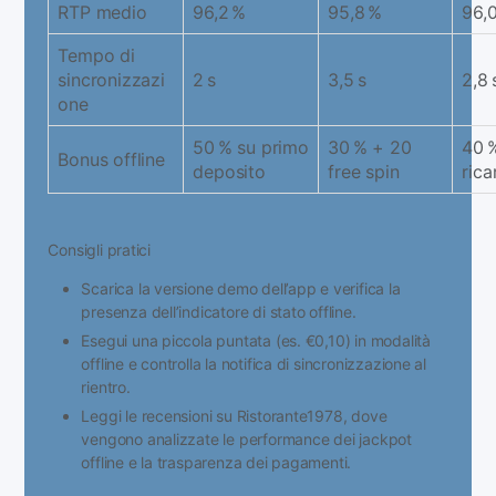
RTP medio
96,2 %
95,8 %
96,
Tempo di
sincronizzazi
2 s
3,5 s
2,8 
one
50 % su primo
30 % + 20
40 
Bonus offline
deposito
free spin
rica
Consigli pratici
Scarica la versione demo dell’app e verifica la
presenza dell’indicatore di stato offline.
Esegui una piccola puntata (es. €0,10) in modalità
offline e controlla la notifica di sincronizzazione al
rientro.
Leggi le recensioni su Ristorante1978, dove
vengono analizzate le performance dei jackpot
offline e la trasparenza dei pagamenti.