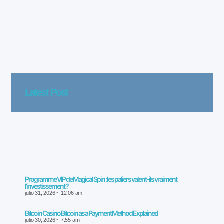
Latest Post
Programme VIP de Magical Spin : les paliers valent-ils vraiment
l’investissement ?
julio 31, 2026
12:06 am
Bitcoin Casino Bitcoin as a Payment Method Explained
julio 30, 2026
7:55 am