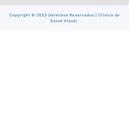
Copyright © 2023 Derechos Reservados | Clínica de
Salud Visual.