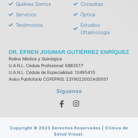
Quiénes Somos
Consultas
Servicios
Óptica
Testimonios
Estudios
Oftalmología
DR. EFREN JOSIMAR GUTIÉRREZ ENRÍQUEZ
Retina Médica y Quirúrgica
U.A.N.L. Cédula Profesional: 6883517
U.A.N.L. Cédula de Especialidad: 10495410
Aviso Publicitario COFEPRIS: 2319022002A00051
Síguenos
Copyright © 2023 Derechos Reservados | Clínica de
Salud Visual.