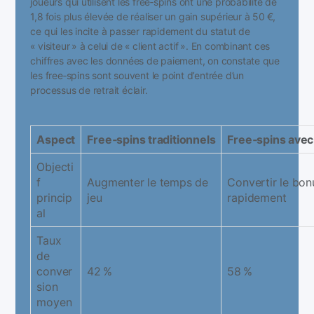
joueurs qui utilisent les free‑spins ont une probabilité de
1,8 fois plus élevée de réaliser un gain supérieur à 50 €,
ce qui les incite à passer rapidement du statut de
« visiteur » à celui de « client actif ». En combinant ces
chiffres avec les données de paiement, on constate que
les free‑spins sont souvent le point d’entrée d’un
processus de retrait éclair.
Aspect
Free‑spins traditionnels
Free‑spins avec
Objecti
f
Augmenter le temps de
Convertir le bon
princip
jeu
rapidement
al
Taux
de
conver
42 %
58 %
sion
moyen