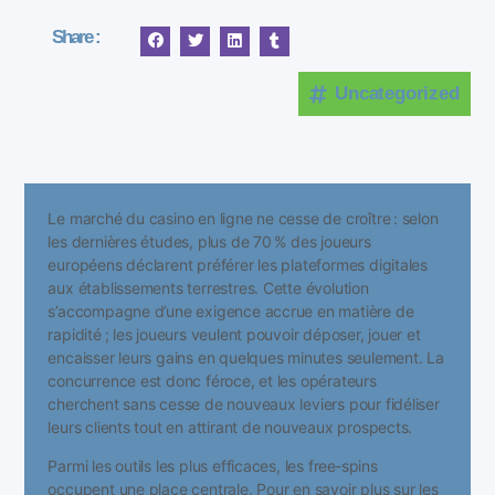
Share :
Uncategorized
Le marché du casino en ligne ne cesse de croître : selon
les dernières études, plus de 70 % des joueurs
européens déclarent préférer les plateformes digitales
aux établissements terrestres. Cette évolution
s’accompagne d’une exigence accrue en matière de
rapidité ; les joueurs veulent pouvoir déposer, jouer et
encaisser leurs gains en quelques minutes seulement. La
concurrence est donc féroce, et les opérateurs
cherchent sans cesse de nouveaux leviers pour fidéliser
leurs clients tout en attirant de nouveaux prospects.
Parmi les outils les plus efficaces, les free‑spins
occupent une place centrale. Pour en savoir plus sur les