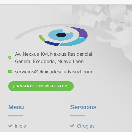
Av. Nexxus 104, Nexxus Residencial
General Escobedo, Nuevo León
servicios@clinicadesaludvisual.com
¡ENVÍANOS UN WHATSAPP!
Menú
Servicios
inicio
Cirugías