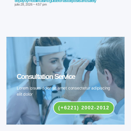
ee pay by mobile casino guide for fast deposits and safety
julio 28, 2026
4:57 pm
Consultation Service
Lorem ipsum dolor sit amet consectetur adipiscing
elit dolor
(+6221) 2002-2012