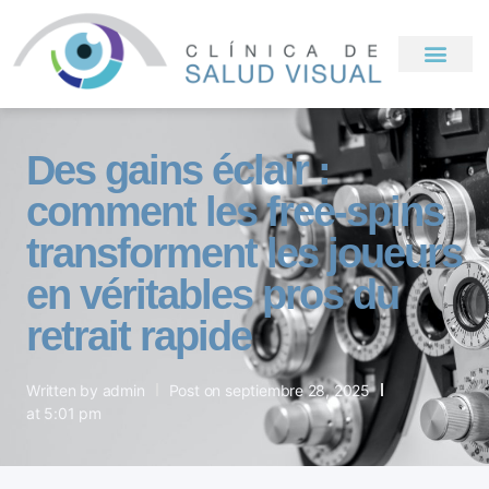
Des gains éclair :
comment les free‑spins
transforment les joueurs
en véritables pros du
retrait rapide
Written by
admin
Post on
septiembre 28, 2025
at
5:01 pm