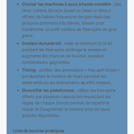
Choisir les machines à sous à haute volatilité
: des
titres comme
Gonzo’s Quest
ou
Dead or Alive 2
offrent de faibles fréquences de gain mais des
jackpots potentiels très élevés, idéaux pour
transformer un petit nombre de free‑spins en gros
gains.
Gestion de bankroll
: miser le minimum (0,10 €)
pendant les free‑spins prolonge la session et
augmente les chances de toucher plusieurs
combinaisons gagnantes.
Timing
: profiter des promotions « free‑spin boost »
qui doublent le nombre de tours pendant les
week‑ends ou les événements sportifs majeurs.
Diversifier les plateformes
: utiliser les free‑spins
offerts par plusieurs casinos (en respectant les
règles de chaque bonus) permet de répartir le
risque et d’augmenter le nombre total de tours
gratuits disponibles.
Liste de bonnes pratiques