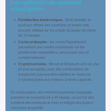
Les méthodes de paiement
ultra‑rapides
Portefeuilles électroniques
: Skrill, Neteller et
ecoPayz offrent des transferts en temps réel,
souvent visibles sur le compte du joueur en moins
de 10 minutes.
Cartes prépayées
: les cartes Paysafecard
permettent des retraits instantanés sur les
plateformes compatibles, sans passer par un
compte bancaire.
Cryptomonnaies
: Bitcoin et Ethereum sont de plus
en plus acceptés, avec des confirmations de
transaction pouvant être validées en moins de
5 minutes grâce aux réseaux à haute capacité.
En comparaison, les virements bancaires classiques
prennent en moyenne 24 à 48 heures, ce qui fait des
solutions électroniques le choix privilégié des joueurs
cherchant la rapidité.