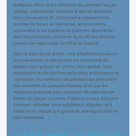
meilleures offres et les méthodes de paiement les plus
rapides, vous pouvez consulter le site de référence :
https://www.pluzz.fr/
. Cette source indépendante
recense les bonus de bienvenue, les promotions
ponctuelles et les solutions de paiement disponibles
dans les principaux casinos en ligne, offrant ainsi aux
joueurs une vision claire de l’offre du marché.
Dans la suite de cet article, nous détaillerons plusieurs
success‑stories où des joueurs ont transformé de
simples tours gratuits en retraits ultra‑rapides. Nous
analyserons le rôle des free‑spins dans le processus de
conversion, les méthodes de paiement qui permettent
des virements en quelques minutes, ainsi que les
meilleures pratiques pour maximiser les gains tout en
évitant les pièges courants. Préparez‑vous à découvrir
comment optimiser votre expérience utilisateur et à
transformer chaque spin gratuit en une opportunité de
cash instantané.
Les free‑spins : un levier de