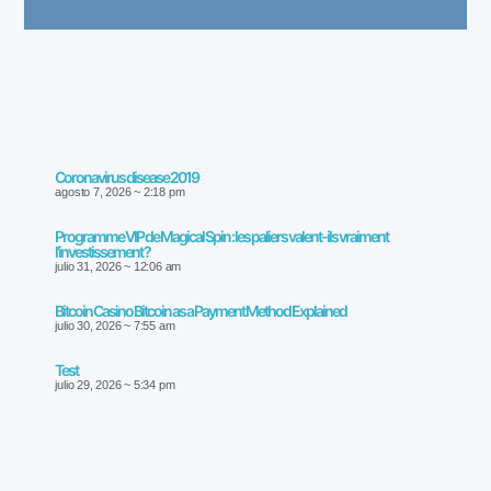
Coronavirus disease 2019
agosto 7, 2026
2:18 pm
Programme VIP de Magical Spin : les paliers valent-ils vraiment
l’investissement ?
julio 31, 2026
12:06 am
Bitcoin Casino Bitcoin as a Payment Method Explained
julio 30, 2026
7:55 am
Test
julio 29, 2026
5:34 pm