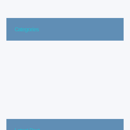
Categories