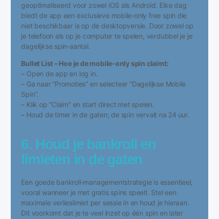
geoptimaliseerd voor zowel iOS als Android. Elke dag
biedt de app een exclusieve mobile‑only free spin die
niet beschikbaar is op de desktopversie. Door zowel op
je telefoon als op je computer te spelen, verdubbel je je
dagelijkse spin‑aantal.
Bullet List – Hoe je de mobile‑only spin claimt:
– Open de app en log in.
– Ga naar “Promoties” en selecteer “Dagelijkse Mobile
Spin”.
– Klik op “Claim” en start direct met spelen.
– Houd de timer in de gaten; de spin vervalt na 24 uur.
6. Houd je bankroll en
limieten in de gaten
Een goede bankroll‑managementstrategie is essentieel,
vooral wanneer je met gratis spins speelt. Stel een
maximale verlieslimiet per sessie in en houd je hieraan.
Dit voorkomt dat je te veel inzet op één spin en later