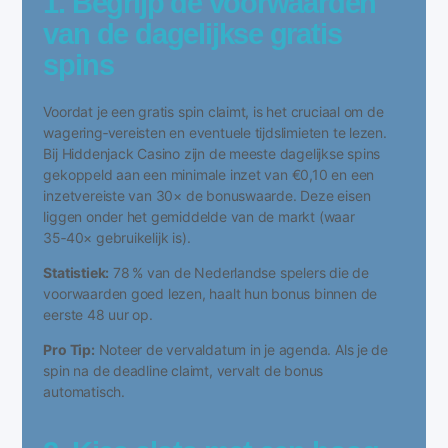
1. Begrijp de voorwaarden
van de dagelijkse gratis
spins
Voordat je een gratis spin claimt, is het cruciaal om de
wagering‑vereisten en eventuele tijdslimieten te lezen.
Bij Hiddenjack Casino zijn de meeste dagelijkse spins
gekoppeld aan een minimale inzet van €0,10 en een
inzetvereiste van 30× de bonuswaarde. Deze eisen
liggen onder het gemiddelde van de markt (waar
35‑40× gebruikelijk is).
Statistiek:
78 % van de Nederlandse spelers die de
voorwaarden goed lezen, haalt hun bonus binnen de
eerste 48 uur op.
Pro Tip:
Noteer de vervaldatum in je agenda. Als je de
spin na de deadline claimt, vervalt de bonus
automatisch.