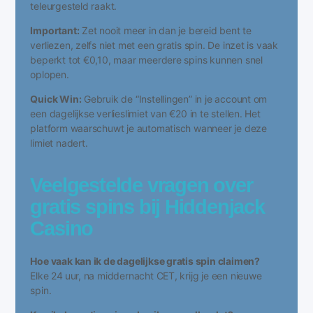
teleurgesteld raakt.
Important:
Zet nooit meer in dan je bereid bent te
verliezen, zelfs niet met een gratis spin. De inzet is vaak
beperkt tot €0,10, maar meerdere spins kunnen snel
oplopen.
Quick Win:
Gebruik de “Instellingen” in je account om
een dagelijkse verlieslimiet van €20 in te stellen. Het
platform waarschuwt je automatisch wanneer je deze
limiet nadert.
Veelgestelde vragen over
gratis spins bij Hiddenjack
Casino
Hoe vaak kan ik de dagelijkse gratis spin claimen?
Elke 24 uur, na middernacht CET, krijg je een nieuwe
spin.