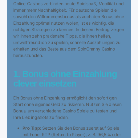
Online‑Casinos verbinden heute Spielspaß, Mobilität und
immer mehr Nachhaltigkeit. Für deutsche Spieler, die
sowohl den Willkommensbonus als auch den Bonus ohne
Einzahlung optimal nutzen wollen, ist es wichtig, die
richtigen Strategien zu kennen. In diesem Beitrag zeigen
wir Ihnen zehn praxisnahe Tipps, die Ihnen helfen,
umweltfreundlich zu spielen, schnelle Auszahlungen zu
erhalten und das Beste aus dem SpinGranny Casino
herauszuholen.
1. Bonus ohne Einzahlung
clever einsetzen
Ein Bonus ohne Einzahlung ermöglicht den sofortigen
Start ohne eigenes Geld zu riskieren. Nutzen Sie diesen
Bonus, um verschiedene Casino Spiele zu testen und
Ihre Lieblingsslots zu finden.
Pro Tipp:
Setzen Sie den Bonus zuerst auf Spiele
mit hoher RTP (Return to Player), z. B. 96,5 % oder