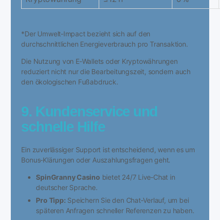
*Der Umwelt‑Impact bezieht sich auf den
durchschnittlichen Energieverbrauch pro Transaktion.
Die Nutzung von E‑Wallets oder Kryptowährungen
reduziert nicht nur die Bearbeitungszeit, sondern auch
den ökologischen Fußabdruck.
9. Kundenservice und
schnelle Hilfe
Ein zuverlässiger Support ist entscheidend, wenn es um
Bonus‑Klärungen oder Auszahlungsfragen geht.
SpinGranny Casino
bietet 24/7 Live‑Chat in
deutscher Sprache.
Pro Tipp:
Speichern Sie den Chat‑Verlauf, um bei
späteren Anfragen schneller Referenzen zu haben.