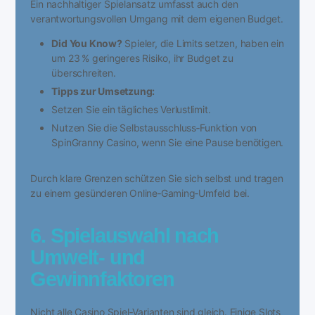
Ein nachhaltiger Spielansatz umfasst auch den
verantwortungsvollen Umgang mit dem eigenen Budget.
Did You Know?
Spieler, die Limits setzen, haben ein
um 23 % geringeres Risiko, ihr Budget zu
überschreiten.
Tipps zur Umsetzung:
Setzen Sie ein tägliches Verlustlimit.
Nutzen Sie die Selbstausschluss‑Funktion von
SpinGranny Casino, wenn Sie eine Pause benötigen.
Durch klare Grenzen schützen Sie sich selbst und tragen
zu einem gesünderen Online‑Gaming‑Umfeld bei.
6. Spielauswahl nach
Umwelt‑ und
Gewinnfaktoren
Nicht alle Casino Spiel‑Varianten sind gleich. Einige Slots