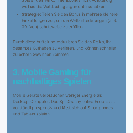
Spieler den Willkommensbonus nicht vollständig,
weil sie die Wettbedingungen unterschätzen.
Strategie:
Teilen Sie den Bonus in mehrere kleinere
Einzahlungen auf, um die Wettanforderungen (z. B.
30‑fach) schrittweise zu erfüllen.
Durch diese Aufteilung reduzieren Sie das Risiko, Ihr
gesamtes Guthaben zu verlieren, und können schneller
zu echten Gewinnen kommen.
3. Mobile Gaming für
nachhaltiges Spielen
Mobile Geräte verbrauchen weniger Energie als
Desktop‑Computer. Das SpinGranny online‑Erlebnis ist
vollständig responsiv und lässt sich auf Smartphones
und Tablets spielen.