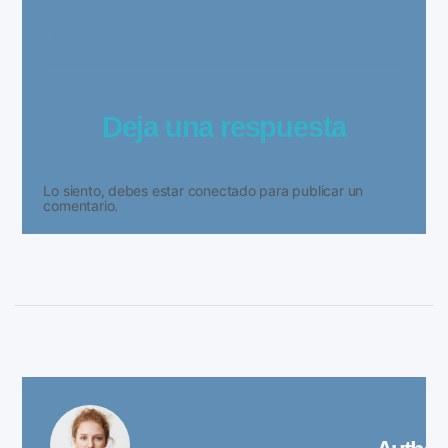
Tags :
Deja una respuesta
Lo siento, debes estar
conectado
para publicar un
comentario.