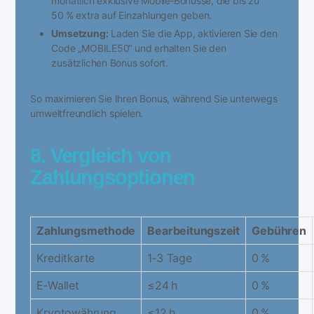
monatlich exklusive Mobile‑Bonusse, die bis zu
50 % extra auf Einzahlungen geben.
Umsetzung:
Laden Sie die App, aktivieren Sie den
Code „MOBILE50“ und erhalten Sie den
zusätzlichen Bonus sofort.
So maximieren Sie Ihren Bonus, während Sie unterwegs
umweltfreundlich spielen.
8. Vergleich von
Zahlungsoptionen
Zahlungsmethode
Bearbeitungszeit
Gebühren
Kreditkarte
1‑3 Tage
0 %
E‑Wallet
≤24 h
0 %
Kryptowährung
≤12 h
0 %