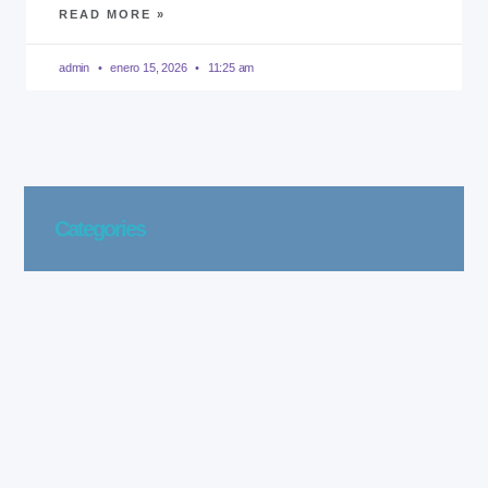
READ MORE »
admin
enero 15, 2026
11:25 am
Categories