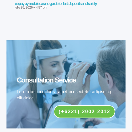
ee pay by mobile casino guide for fast deposits and safety
julio 28, 2026
4:57 pm
Consultation Service
Lorem ipsum dolor sit amet consectetur adipiscing
elit dolor
(+6221) 2002-2012