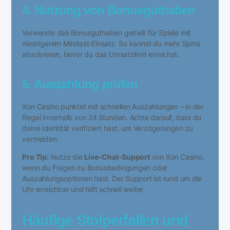
4. Nutzung von Bonusguthaben
Verwende das Bonusguthaben gezielt für Spiele mit
niedrigerem Mindest‑Einsatz. So kannst du mehr Spins
absolvieren, bevor du das Umsatzlimit erreichst.
5. Auszahlung prüfen
Xon Casino punktet mit schnellen Auszahlungen – in der
Regel innerhalb von 24 Stunden. Achte darauf, dass du
deine Identität verifiziert hast, um Verzögerungen zu
vermeiden.
Pro Tip:
Nutze die
Live‑Chat‑Support
von Xon Casino,
wenn du Fragen zu Bonusbedingungen oder
Auszahlungsoptionen hast. Der Support ist rund um die
Uhr erreichbar und hilft schnell weiter.
Häufige Stolperfallen und