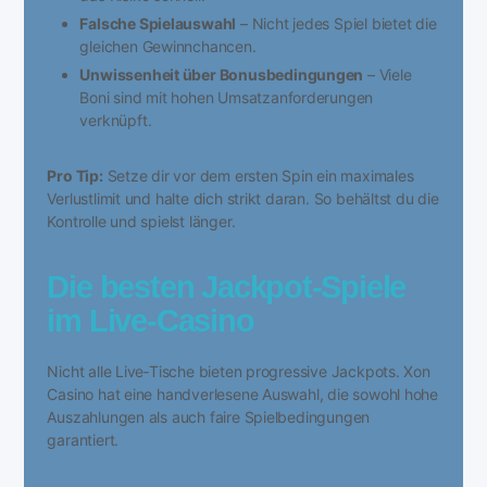
Falsche Spielauswahl
– Nicht jedes Spiel bietet die
gleichen Gewinnchancen.
Unwissenheit über Bonusbedingungen
– Viele
Boni sind mit hohen Umsatzanforderungen
verknüpft.
Pro Tip:
Setze dir vor dem ersten Spin ein maximales
Verlustlimit und halte dich strikt daran. So behältst du die
Kontrolle und spielst länger.
Die besten Jackpot‑Spiele
im Live‑Casino
Nicht alle Live‑Tische bieten progressive Jackpots. Xon
Casino hat eine handverlesene Auswahl, die sowohl hohe
Auszahlungen als auch faire Spielbedingungen
garantiert.