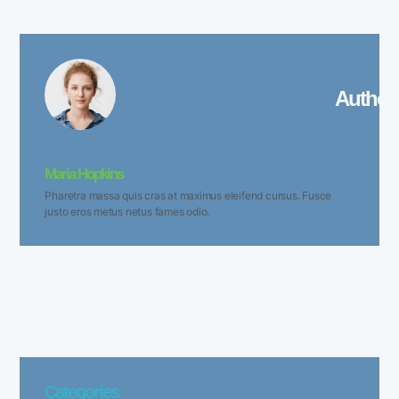
Author
Maria Hopkins
Pharetra massa quis cras at maximus eleifend cursus. Fusce
justo eros metus netus fames odio.
Categories