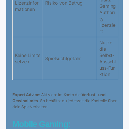
Lizenzinfor
Risiko von Betrug
Gaming
mationen
Authori
ty
lizenzie
rt
Nutze
die
Keine Limits
Selbst‑
Spielsuchtgefahr
setzen
Ausschl
uss‑Fun
ktion
Expert Advice:
Aktiviere im Konto die
Verlust‑ und
Gewinnlimits
. So behältst du jederzeit die Kontrolle über
dein Spielverhalten.
Mobile Gaming: