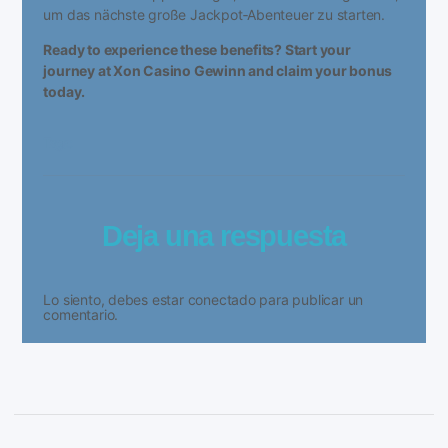
um das nächste große Jackpot‑Abenteuer zu starten.
Ready to experience these benefits? Start your
journey at
Xon Casino Gewinn
and claim your bonus
today.
Tags :
Deja una respuesta
Lo siento, debes estar
conectado
para publicar un
comentario.