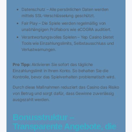
Datenschutz – Alle persönlichen Daten werden
mittels SSL-Verschlüsselung geschützt.
Fair Play – Die Spiele werden regelmäßig von
unabhängigen Prüflabors wie eCOGRA auditiert.
Verantwortungsvolles Spielen – Yep Casino bietet
Tools wie Einzahlungslimits, Selbstausschluss und
Verlustwarnungen.
Pro Tipp:
Aktivieren Sie sofort das tägliche
Einzahlungslimit in Ihrem Konto. So behalten Sie die
Kontrolle, bevor das Spielverhalten problematisch wird.
Durch diese Maßnahmen reduziert das Casino das Risiko
von Betrug und sorgt dafür, dass Gewinne zuverlässig
ausgezahlt werden.
Bonusstruktur –
Transparente Angebote, die