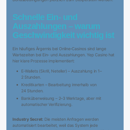
Schnelle Ein‑ und
Auszahlungen – warum
Geschwindigkeit wichtig ist
Ein häufiges Ärgernis bei Online‑Casinos sind lange
Wartezeiten bei Ein- und Auszahlungen. Yep Casino hat
hier klare Prozesse implementiert:
E‑Wallets (Skrill, Neteller) – Auszahlung in 1–
2 Stunden.
Kreditkarten – Bearbeitung innerhalb von
24 Stunden.
Banküberweisung – 2–3 Werktage, aber mit
automatischer Verifizierung.
Industry Secret:
Die meisten Anfragen werden
automatisiert bearbeitet, weil das System jede