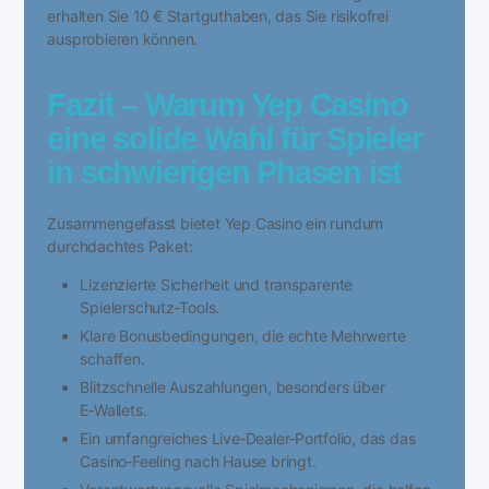
erhalten Sie 10 € Startguthaben, das Sie risikofrei
ausprobieren können.
Fazit – Warum Yep Casino
eine solide Wahl für Spieler
in schwierigen Phasen ist
Zusammengefasst bietet Yep Casino ein rundum
durchdachtes Paket:
Lizenzierte Sicherheit und transparente
Spielerschutz‑Tools.
Klare Bonusbedingungen, die echte Mehrwerte
schaffen.
Blitzschnelle Auszahlungen, besonders über
E‑Wallets.
Ein umfangreiches Live‑Dealer‑Portfolio, das das
Casino‑Feeling nach Hause bringt.