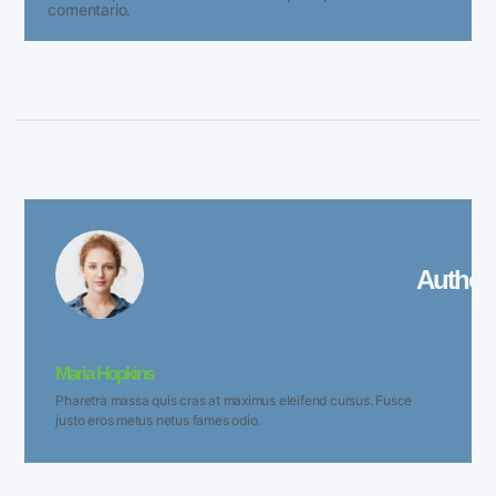
comentario.
Author
Maria Hopkins
Pharetra massa quis cras at maximus eleifend cursus. Fusce
justo eros metus netus fames odio.