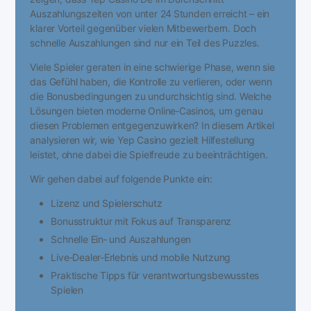
Auszahlungszeiten von unter 24 Stunden erreicht – ein
klarer Vorteil gegenüber vielen Mitbewerbern. Doch
schnelle Auszahlungen sind nur ein Teil des Puzzles.
Viele Spieler geraten in eine schwierige Phase, wenn sie
das Gefühl haben, die Kontrolle zu verlieren, oder wenn
die Bonusbedingungen zu undurchsichtig sind. Welche
Lösungen bieten moderne Online‑Casinos, um genau
diesen Problemen entgegenzuwirken? In diesem Artikel
analysieren wir, wie Yep Casino gezielt Hilfestellung
leistet, ohne dabei die Spielfreude zu beeinträchtigen.
Wir gehen dabei auf folgende Punkte ein:
Lizenz und Spielerschutz
Bonusstruktur mit Fokus auf Transparenz
Schnelle Ein‑ und Auszahlungen
Live‑Dealer‑Erlebnis und mobile Nutzung
Praktische Tipps für verantwortungsbewusstes
Spielen