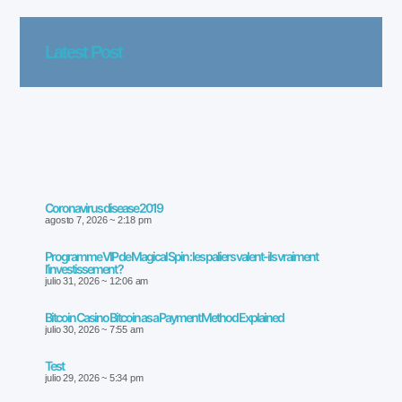
Latest Post
Coronavirus disease 2019
agosto 7, 2026
2:18 pm
Programme VIP de Magical Spin : les paliers valent-ils vraiment
l’investissement ?
julio 31, 2026
12:06 am
Bitcoin Casino Bitcoin as a Payment Method Explained
julio 30, 2026
7:55 am
Test
julio 29, 2026
5:34 pm