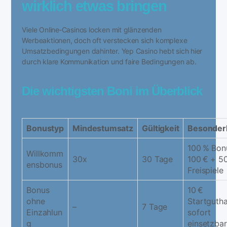
wirklich etwas bringen
Viele Online‑Casinos locken mit glänzenden
Werbeaktionen, doch oft verstecken sich komplexe
Umsatzbedingungen dahinter. Yep Casino hebt sich hier
durch klare Kommunikation und faire Bedingungen ab.
Die wichtigsten Boni im Überblick
Bonustyp
Mindestumsatz
Gültigkeit
Besonder
100 % Bon
Willkomm
30x
30 Tage
100 € + 5
ensbonus
Freispiele
Bonus
10 €
ohne
Startguth
–
7 Tage
Einzahlun
sofort
g
einsetzbar