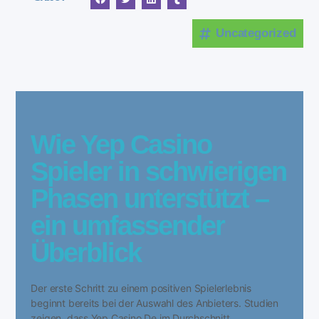
Uncategorized
Wie Yep Casino
Spieler in schwierigen
Phasen unterstützt –
ein umfassender
Überblick
Der erste Schritt zu einem positiven Spielerlebnis
beginnt bereits bei der Auswahl des Anbieters. Studien
zeigen, dass
Yep Casino De
im Durchschnitt