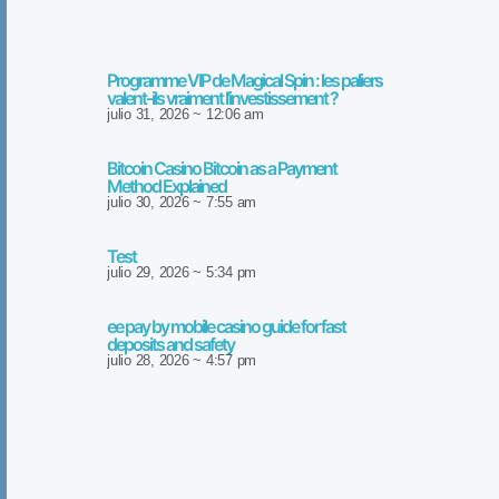
Programme VIP de Magical Spin : les paliers
valent-ils vraiment l’investissement ?
julio 31, 2026
12:06 am
Bitcoin Casino Bitcoin as a Payment
Method Explained
julio 30, 2026
7:55 am
Test
julio 29, 2026
5:34 pm
ee pay by mobile casino guide for fast
deposits and safety
julio 28, 2026
4:57 pm