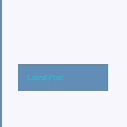
Latest Post