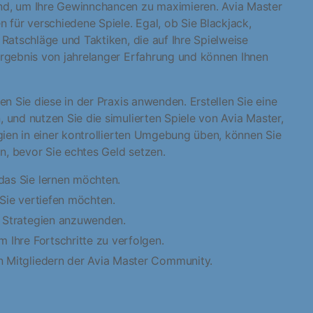
end, um Ihre Gewinnchancen zu maximieren. Avia Master
n für verschiedene Spiele. Egal, ob Sie Blackjack,
 Ratschläge und Taktiken, die auf Ihre Spielweise
 Ergebnis von jahrelanger Erfahrung und können Ihnen
ten Sie diese in der Praxis anwenden. Erstellen Sie eine
, und nutzen Sie die simulierten Spiele von Avia Master,
egien in einer kontrollierten Umgebung üben, können Sie
n, bevor Sie echtes Geld setzen.
das Sie lernen möchten.
 Sie vertiefen möchten.
e Strategien anzuwenden.
m Ihre Fortschritte zu verfolgen.
en Mitgliedern der Avia Master Community.