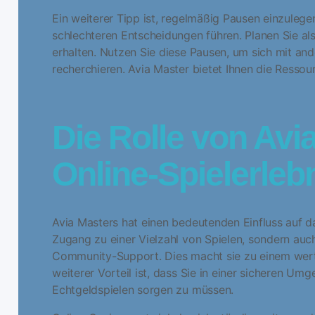
Ein weiterer Tipp ist, regelmäßig Pausen einzuleg
schlechteren Entscheidungen führen. Planen Sie al
erhalten. Nutzen Sie diese Pausen, um sich mit an
recherchieren. Avia Master bietet Ihnen die Ressou
Die Rolle von Avi
Online-Spielerleb
Avia Masters hat einen bedeutenden Einfluss auf das
Zugang zu einer Vielzahl von Spielen, sondern au
Community-Support. Dies macht sie zu einem wertvo
weiterer Vorteil ist, dass Sie in einer sicheren U
Echtgeldspielen sorgen zu müssen.