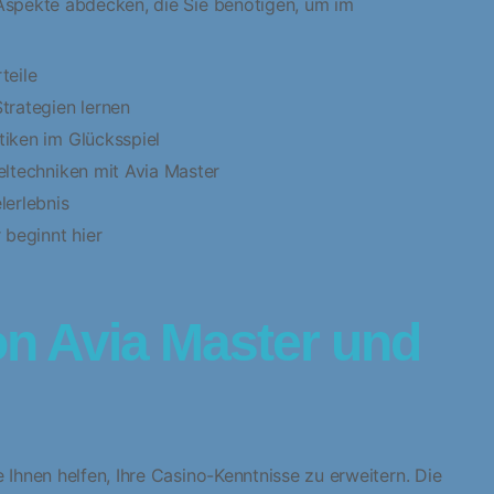
 Aspekte abdecken, die Sie benötigen, um im
teile
trategien lernen
tiken im Glücksspiel
eltechniken mit Avia Master
lerlebnis
 beginnt hier
on Avia Master und
e Ihnen helfen, Ihre Casino-Kenntnisse zu erweitern. Die