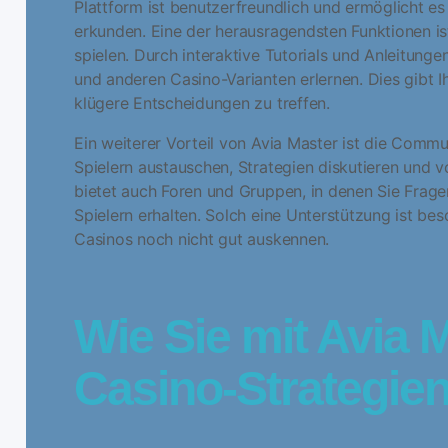
Plattform ist benutzerfreundlich und ermöglicht es
erkunden. Eine der herausragendsten Funktionen ist
spielen. Durch interaktive Tutorials und Anleitung
und anderen Casino-Varianten erlernen. Dies gibt I
klügere Entscheidungen zu treffen.
Ein weiterer Vorteil von Avia Master ist die Commun
Spielern austauschen, Strategien diskutieren und v
bietet auch Foren und Gruppen, in denen Sie Frag
Spielern erhalten. Solch eine Unterstützung ist bes
Casinos noch nicht gut auskennen.
Wie Sie mit Avia 
Casino-Strategien