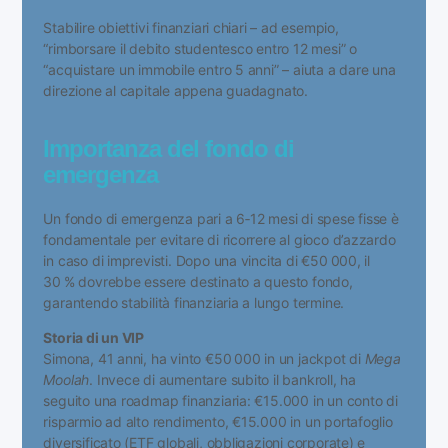
Stabilire obiettivi finanziari chiari – ad esempio,
“rimborsare il debito studentesco entro 12 mesi” o
“acquistare un immobile entro 5 anni” – aiuta a dare una
direzione al capitale appena guadagnato.
Importanza del fondo di
emergenza
Un fondo di emergenza pari a 6‑12 mesi di spese fisse è
fondamentale per evitare di ricorrere al gioco d’azzardo
in caso di imprevisti. Dopo una vincita di €50 000, il
30 % dovrebbe essere destinato a questo fondo,
garantendo stabilità finanziaria a lungo termine.
Storia di un VIP
Simona, 41 anni, ha vinto €50 000 in un jackpot di
Mega
Moolah
. Invece di aumentare subito il bankroll, ha
seguito una roadmap finanziaria: €15.000 in un conto di
risparmio ad alto rendimento, €15.000 in un portafoglio
diversificato (ETF globali, obbligazioni corporate) e