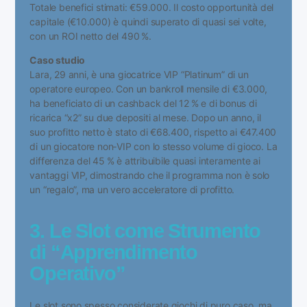
Totale benefici stimati: €59.000. Il costo opportunità del
capitale (€10.000) è quindi superato di quasi sei volte,
con un ROI netto del 490 %.
Caso studio
Lara, 29 anni, è una giocatrice VIP “Platinum” di un
operatore europeo. Con un bankroll mensile di €3.000,
ha beneficiato di un cashback del 12 % e di bonus di
ricarica “x2” su due depositi al mese. Dopo un anno, il
suo profitto netto è stato di €68.400, rispetto ai €47.400
di un giocatore non‑VIP con lo stesso volume di gioco. La
differenza del 45 % è attribuibile quasi interamente ai
vantaggi VIP, dimostrando che il programma non è solo
un “regalo”, ma un vero acceleratore di profitto.
3. Le Slot come Strumento
di “Apprendimento
Operativo”
Le slot sono spesso considerate giochi di puro caso, ma