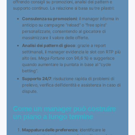
offrendo consigli su promozioni, analisi dei pattern e
supporto continuo. La relazione si basa su tre pilastri:
Consulenza su promozioni
: il manager informa in
anticipo su campagne “reload” o “free spins”
personalizzate, consentendo al giocatore di
massimizzare il valore delle offerte.
Analisi dei pattern di gioco
: grazie a report
settimanali, il manager evidenzia le slot con RTP più
alto (es.
Mega Fortune
con 96,6 %) e suggerisce
quando aumentare la puntata in base al “cycle
betting”.
Supporto 24/7
: risoluzione rapida di problemi di
prelievo, verifica dell’identità e assistenza in caso di
dispute.
Come un manager può costruire
un piano a lungo termine
Mappatura delle preferenze
: identificare le