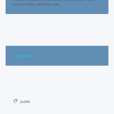
justo eros metus netus fames odio.
Categories
public