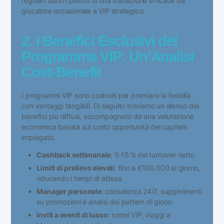
regolari siano i pilastri di una transizione efficace da
giocatore occasionale a VIP strategico.
2. I Benefici Esclusivi del
Programma VIP: Un’Analisi
Cost‑Benefit
I programmi VIP sono costruiti per premiare la fedeltà
con vantaggi tangibili. Di seguito troviamo un elenco dei
benefici più diffusi, accompagnato da una valutazione
economica basata sul costo opportunità del capitale
impiegato.
Cashback settimanale
: 5‑15 % del turnover netto.
Limiti di prelievo elevati
: fino a €100.000 al giorno,
riducendo i tempi di attesa.
Manager personale
: consulenza 24/7, suggerimenti
su promozioni e analisi dei pattern di gioco.
Inviti a eventi di lusso
: tornei VIP, viaggi a