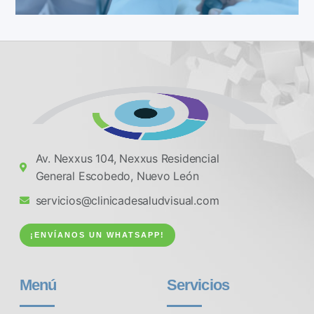
Av. Nexxus 104, Nexxus Residencial
General Escobedo, Nuevo León
servicios@clinicadesaludvisual.com
¡ENVÍANOS UN WHATSAPP!
Menú
Servicios