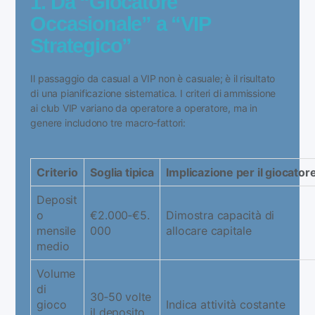
1. Da “Giocatore
Occasionale” a “VIP
Strategico”
Il passaggio da casual a VIP non è casuale; è il risultato
di una pianificazione sistematica. I criteri di ammissione
ai club VIP variano da operatore a operatore, ma in
genere includono tre macro‑fattori:
Criterio
Soglia tipica
Implicazione per il giocator
Deposit
o
€2.000‑€5.
Dimostra capacità di
mensile
000
allocare capitale
medio
Volume
di
30‑50 volte
gioco
Indica attività costante
il deposito