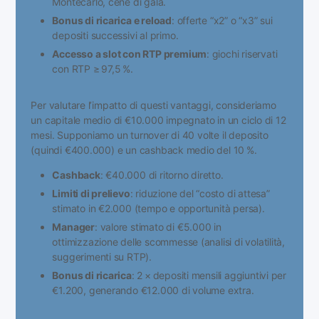
Montecarlo, cene di gala.
Bonus di ricarica e reload
: offerte “x2” o “x3” sui
depositi successivi al primo.
Accesso a slot con RTP premium
: giochi riservati
con RTP ≥ 97,5 %.
Per valutare l’impatto di questi vantaggi, consideriamo
un capitale medio di €10.000 impegnato in un ciclo di 12
mesi. Supponiamo un turnover di 40 volte il deposito
(quindi €400.000) e un cashback medio del 10 %.
Cashback
: €40.000 di ritorno diretto.
Limiti di prelievo
: riduzione del “costo di attesa”
stimato in €2.000 (tempo e opportunità persa).
Manager
: valore stimato di €5.000 in
ottimizzazione delle scommesse (analisi di volatilità,
suggerimenti su RTP).
Bonus di ricarica
: 2 × depositi mensili aggiuntivi per
€1.200, generando €12.000 di volume extra.