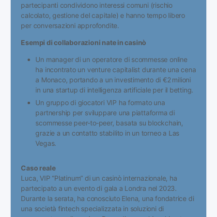
partecipanti condividono interessi comuni (rischio
calcolato, gestione del capitale) e hanno tempo libero
per conversazioni approfondite.
Esempi di collaborazioni nate in casinò
Un manager di un operatore di scommesse online
ha incontrato un venture capitalist durante una cena
a Monaco, portando a un investimento di €2 milioni
in una startup di intelligenza artificiale per il betting.
Un gruppo di giocatori VIP ha formato una
partnership per sviluppare una piattaforma di
scommesse peer‑to‑peer, basata su blockchain,
grazie a un contatto stabilito in un torneo a Las
Vegas.
Caso reale
Luca, VIP “Platinum” di un casinò internazionale, ha
partecipato a un evento di gala a Londra nel 2023.
Durante la serata, ha conosciuto Elena, una fondatrice di
una società fintech specializzata in soluzioni di