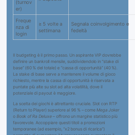
(turnov
er)
Freque
≥ 5 volte a
Segnala coinvolgimento e
nza di
settimana
fedeltà
login
Il budgeting è il primo passo. Un aspirante VIP dovrebbe
definire un bankroll mensile, suddividendolo in “stake di
base” (60 % del totale) e “cassa di opportunità” (40 %).
La stake di base serve a mantenere il volume di gioco
richiesto, mentre la cassa di opportunità è riservata a
puntate più alte su slot ad alta volatilità, dove il
potenziale di payout è maggiore.
La scelta dei giochi è altrettanto cruciale. Slot con RTP
(Return to Player) superiore al 96 % – come
Mega Joker
o
Book of Ra Deluxe
– offrono un margine statistico più
favorevole. Accoppiare questi titoli a promozioni
temporanee (ad esempio, “x2 bonus di ricarica”)