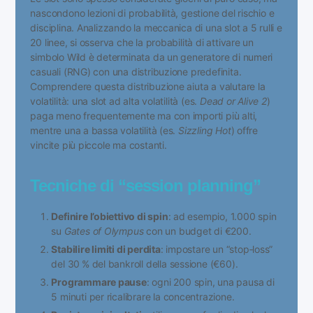
nascondono lezioni di probabilità, gestione del rischio e
disciplina. Analizzando la meccanica di una slot a 5 rulli e
20 linee, si osserva che la probabilità di attivare un
simbolo Wild è determinata da un generatore di numeri
casuali (RNG) con una distribuzione predefinita.
Comprendere questa distribuzione aiuta a valutare la
volatilità: una slot ad alta volatilità (es.
Dead or Alive 2
)
paga meno frequentemente ma con importi più alti,
mentre una a bassa volatilità (es.
Sizzling Hot
) offre
vincite più piccole ma costanti.
Tecniche di “session planning”
Definire l’obiettivo di spin
: ad esempio, 1.000 spin
su
Gates of Olympus
con un budget di €200.
Stabilire limiti di perdita
: impostare un “stop‑loss”
del 30 % del bankroll della sessione (€60).
Programmare pause
: ogni 200 spin, una pausa di
5 minuti per ricalibrare la concentrazione.