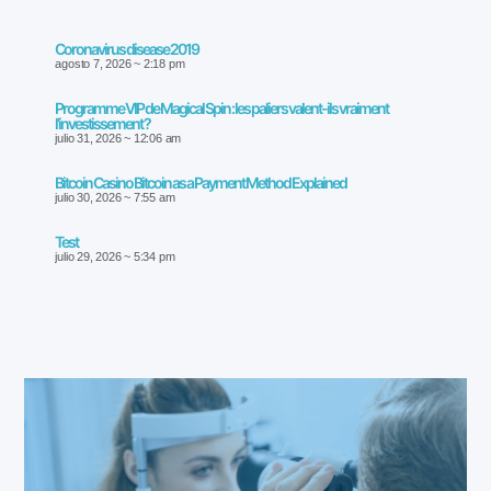
Coronavirus disease 2019
agosto 7, 2026
2:18 pm
Programme VIP de Magical Spin : les paliers valent-ils vraiment
l’investissement ?
julio 31, 2026
12:06 am
Bitcoin Casino Bitcoin as a Payment Method Explained
julio 30, 2026
7:55 am
Test
julio 29, 2026
5:34 pm