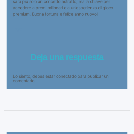
sarà più solo un concetto astratto, ma la chiave per
accedere a premi milionari e a un’esperienza di gioco
premium. Buona fortuna e felice anno nuovo!
Tags :
Deja una respuesta
Lo siento, debes estar
conectado
para publicar un
comentario.