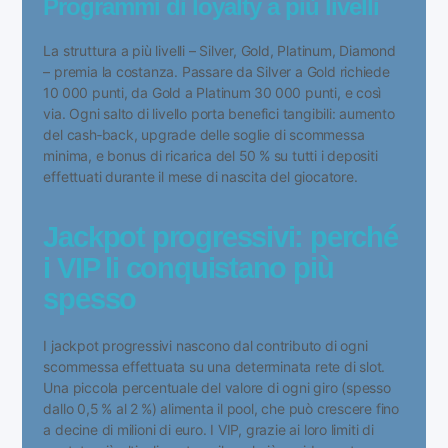
Programmi di loyalty a più livelli
La struttura a più livelli – Silver, Gold, Platinum, Diamond
– premia la costanza. Passare da Silver a Gold richiede
10 000 punti, da Gold a Platinum 30 000 punti, e così
via. Ogni salto di livello porta benefici tangibili: aumento
del cash‑back, upgrade delle soglie di scommessa
minima, e bonus di ricarica del 50 % su tutti i depositi
effettuati durante il mese di nascita del giocatore.
Jackpot progressivi: perché
i VIP li conquistano più
spesso
I jackpot progressivi nascono dal contributo di ogni
scommessa effettuata su una determinata rete di slot.
Una piccola percentuale del valore di ogni giro (spesso
dallo 0,5 % al 2 %) alimenta il pool, che può crescere fino
a decine di milioni di euro. I VIP, grazie ai loro limiti di