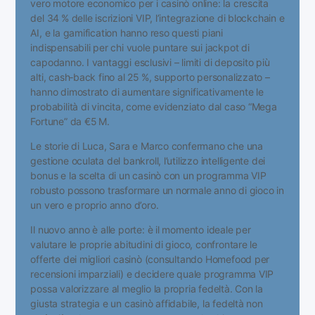
vero motore economico per i casinò online: la crescita
del 34 % delle iscrizioni VIP, l’integrazione di blockchain e
AI, e la gamification hanno reso questi piani
indispensabili per chi vuole puntare sui jackpot di
capodanno. I vantaggi esclusivi – limiti di deposito più
alti, cash‑back fino al 25 %, supporto personalizzato –
hanno dimostrato di aumentare significativamente le
probabilità di vincita, come evidenziato dal caso “Mega
Fortune” da €5 M.
Le storie di Luca, Sara e Marco confermano che una
gestione oculata del bankroll, l’utilizzo intelligente dei
bonus e la scelta di un casinò con un programma VIP
robusto possono trasformare un normale anno di gioco in
un vero e proprio anno d’oro.
Il nuovo anno è alle porte: è il momento ideale per
valutare le proprie abitudini di gioco, confrontare le
offerte dei migliori casinò (consultando Homefood per
recensioni imparziali) e decidere quale programma VIP
possa valorizzare al meglio la propria fedeltà. Con la
giusta strategia e un casinò affidabile, la fedeltà non