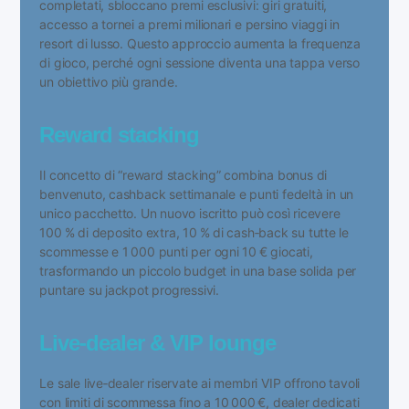
completati, sbloccano premi esclusivi: giri gratuiti,
accesso a tornei a premi milionari e persino viaggi in
resort di lusso. Questo approccio aumenta la frequenza
di gioco, perché ogni sessione diventa una tappa verso
un obiettivo più grande.
Reward stacking
Il concetto di “reward stacking” combina bonus di
benvenuto, cashback settimanale e punti fedeltà in un
unico pacchetto. Un nuovo iscritto può così ricevere
100 % di deposito extra, 10 % di cash‑back su tutte le
scommesse e 1 000 punti per ogni 10 € giocati,
trasformando un piccolo budget in una base solida per
puntare su jackpot progressivi.
Live‑dealer & VIP lounge
Le sale live‑dealer riservate ai membri VIP offrono tavoli
con limiti di scommessa fino a 10 000 €, dealer dedicati