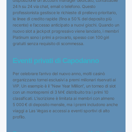
disposizione un account manager dedicato, contattabile
24 h su 24 via chat, email o telefono. Questo
professionista gestisce le richieste di prelievo prioritario,
le linee di credito rapide (fino a 50 % del deposito più
recente) e l’accesso anticipato a nuovi giochi. Quando un
nuovo slot a jackpot progressivo viene lanciato, i membri
Platinum sono i primi a provarlo, spesso con 100 giri
gratuiti senza requisito di scommessa.
Eventi privati di Capodanno
Per celebrare l’arrivo del nuovo anno, molti casinò
organizzano tornei esclusivi a premi milionari riservati ai
VIP. Un esempio è il “New Year Million”, un torneo di slot
con un montepremi di 3 M € distribuito tra i primi 10
classificati. L’iscrizione è limitata ai membri con almeno
5 000 € di deposito mensile, ma i premi includono anche
viaggi a Las Vegas e accessi a eventi sportivi di alto
profilo.