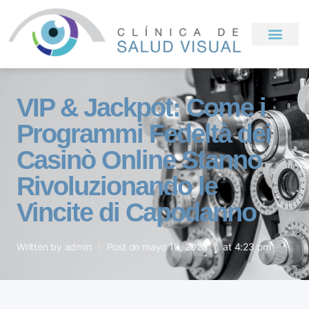
VIP & Jackpot: Come i
Programmi Fedeltà dei
Casinò Online Stanno
Rivoluzionando le
Vincite di Capodanno
Written by
admin
Post on
mayo 10, 2026
at
4:23 pm