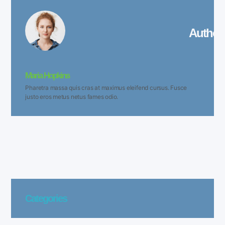
Author
Maria Hopkins
Pharetra massa quis cras at maximus eleifend cursus. Fusce
justo eros metus netus fames odio.
Categories