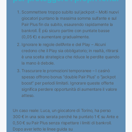
Scommettere troppo subito sul jackpot – Molti nuovi
giocatori puntano la massima somma sull’ante e sul
Pair Plus fin da subito, esaurendo rapidamente la
bankroll. È più sicuro partire con puntate basse
(0,05 €) e aumentare gradualmente.
Ignorare le regole dell’Ante e del Play – Alcuni
credono che il Play sia obbligatorio; in realtà, ritirarsi
è una scelta strategica che riduce le perdite quando
la mano è debole.
Trascurare le promozioni temporanee – I casinò
spesso offrono bonus “double Pair Plus” o “jackpot
boost” per periodi limitati. Ignorare queste offerte
significa perdere opportunità di aumentare il valore
atteso.
Un caso reale: Luca, un giocatore di Torino, ha perso
300 € in una sola serata perché ha puntato 1 € su Ante e
0,50 € su Pair Plus senza rispettare i limiti di bankroll.
Dopo aver letto le linee guida su