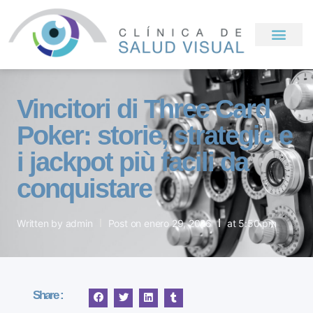
Vincitori di Three Card
Poker: storie, strategie e
i jackpot più facili da
conquistare
Written by
admin
Post on
enero 29, 2026
at
5:50 pm
Share :