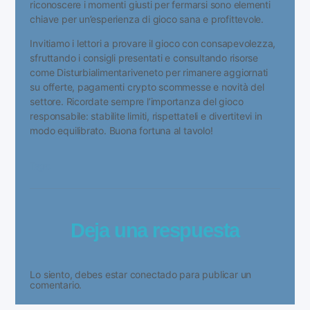
riconoscere i momenti giusti per fermarsi sono elementi
chiave per un’esperienza di gioco sana e profittevole.
Invitiamo i lettori a provare il gioco con consapevolezza,
sfruttando i consigli presentati e consultando risorse
come Disturbialimentariveneto per rimanere aggiornati
su offerte, pagamenti crypto scommesse e novità del
settore. Ricordate sempre l’importanza del gioco
responsabile: stabilite limiti, rispettateli e divertitevi in
modo equilibrato. Buona fortuna al tavolo!
Tags :
Deja una respuesta
Lo siento, debes estar
conectado
para publicar un
comentario.