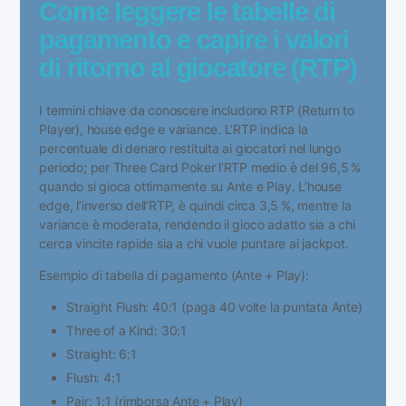
Come leggere le tabelle di
pagamento e capire i valori
di ritorno al giocatore (RTP)
I termini chiave da conoscere includono RTP (Return to
Player), house edge e variance. L’RTP indica la
percentuale di denaro restituita ai giocatori nel lungo
periodo; per Three Card Poker l’RTP medio è del 96,5 %
quando si gioca ottimamente su Ante e Play. L’house
edge, l’inverso dell’RTP, è quindi circa 3,5 %, mentre la
variance è moderata, rendendo il gioco adatto sia a chi
cerca vincite rapide sia a chi vuole puntare ai jackpot.
Esempio di tabella di pagamento (Ante + Play):
Straight Flush: 40:1 (paga 40 volte la puntata Ante)
Three of a Kind: 30:1
Straight: 6:1
Flush: 4:1
Pair: 1:1 (rimborsa Ante + Play)