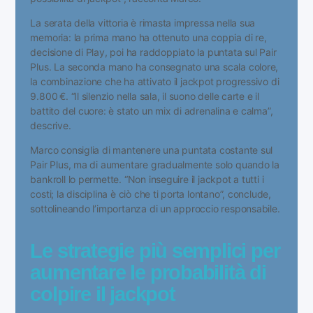
La serata della vittoria è rimasta impressa nella sua
memoria: la prima mano ha ottenuto una coppia di re,
decisione di Play, poi ha raddoppiato la puntata sul Pair
Plus. La seconda mano ha consegnato una scala colore,
la combinazione che ha attivato il jackpot progressivo di
9.800 €. “Il silenzio nella sala, il suono delle carte e il
battito del cuore: è stato un mix di adrenalina e calma”,
descrive.
Marco consiglia di mantenere una puntata costante sul
Pair Plus, ma di aumentare gradualmente solo quando la
bankroll lo permette. “Non inseguire il jackpot a tutti i
costi; la disciplina è ciò che ti porta lontano”, conclude,
sottolineando l’importanza di un approccio responsabile.
Le strategie più semplici per
aumentare le probabilità di
colpire il jackpot