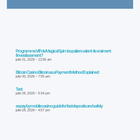
Programme VIP de Magical Spin : les paliers valent-ils vraiment
l’investissement ?
julio 31, 2026
12:06 am
Bitcoin Casino Bitcoin as a Payment Method Explained
julio 30, 2026
7:55 am
Test
julio 29, 2026
5:34 pm
ee pay by mobile casino guide for fast deposits and safety
julio 28, 2026
4:57 pm