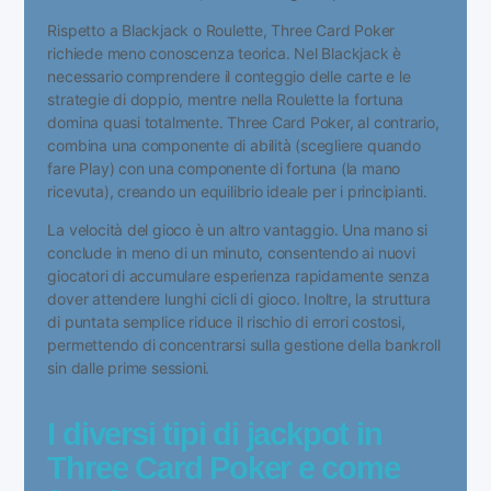
Rispetto a Blackjack o Roulette, Three Card Poker
richiede meno conoscenza teorica. Nel Blackjack è
necessario comprendere il conteggio delle carte e le
strategie di doppio, mentre nella Roulette la fortuna
domina quasi totalmente. Three Card Poker, al contrario,
combina una componente di abilità (scegliere quando
fare Play) con una componente di fortuna (la mano
ricevuta), creando un equilibrio ideale per i principianti.
La velocità del gioco è un altro vantaggio. Una mano si
conclude in meno di un minuto, consentendo ai nuovi
giocatori di accumulare esperienza rapidamente senza
dover attendere lunghi cicli di gioco. Inoltre, la struttura
di puntata semplice riduce il rischio di errori costosi,
permettendo di concentrarsi sulla gestione della bankroll
sin dalle prime sessioni.
I diversi tipi di jackpot in
Three Card Poker e come