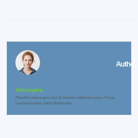
Author
Maria Hopkins
Pharetra massa quis cras at maximus eleifend cursus. Fusce
justo eros metus netus fames odio.