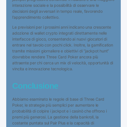
interazione sociale e la possibilità di osservare le
decisioni degli avversari in tempo reale, favorendo
l’apprendimento collettivo.
Le previsioni per i prossimi anni indicano una crescente
adozione di wallet crypto integrati direttamente nelle
interfacce di gioco, consentendo ai nuovi giocatori di
entrare nel tavolo con pochi click. Inoltre, la gamification
tramite missioni giornaliere e obiettivi di “jackpot hunt”
dovrebbe rendere Three Card Poker ancora più
attraente per chi cerca un mix di velocità, opportunità di
vincita e innovazione tecnologica.
Conclusione
Abbiamo esaminato le regole di base di Three Card
Poker, le strategie più semplici per aumentare le
probabilità di colpire i jackpot e i casinò che offrono i
premi più generosi. La gestione della bankroll, la
costante puntata sul Pair Plus e la capacità di