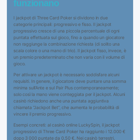
funzionano
I jackpot di Three Card Poker si dividono in due
categorie principali: progressivo e fisso. Il jackpot
progressivo cresce di una piccola percentuale di ogni
puntata effettuata sul gioco, fino a quando un giocatore
non raggiunge la combinazione richiesta (di solito una
scala colore o una mano di trio). Il jackpot fisso, invece, è
un premio predeterminato che non varia con il volume di
gioco.
Per attivare un jackpot è necessario soddisfare alcuni
requisiti. In genere, il giocatore deve puntare una somma
minima sull’Ante e sul Pair Plus contemporaneamente;
solo così la mano viene conteggiata per il jackpot. Alcuni
casinò richiedono anche una puntata aggiuntiva
chiamata “Jackpot Bet”, che aumenta le probabilità di
vincere il premio progressivo.
Esempi concreti: al casinò online LuckySpin, il jackpot
progressivo di Three Card Poker ha raggiunto i 12.000 €
dopo 3 000 puntate da 0,50 €. Nei casinò terrestri,