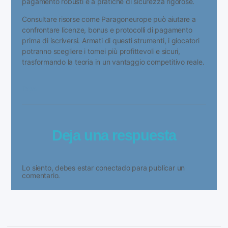
pagamento robusti e a pratiche di sicurezza rigorose.
Consultare risorse come Paragoneurope può aiutare a
confrontare licenze, bonus e protocolli di pagamento
prima di iscriversi. Armati di questi strumenti, i giocatori
potranno scegliere i tornei più profittevoli e sicuri,
trasformando la teoria in un vantaggio competitivo reale.
Tags :
Deja una respuesta
Lo siento, debes estar
conectado
para publicar un
comentario.