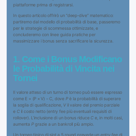
piattaforme prima di registrarsi.
In questo articolo offrirò un “deep‑dive” matematico:
partiremo dal modello di probabilità di base, passeremo
per le strategie di scommessa ottimizzate, e
concluderemo con linee guida pratiche per
massimizzare i bonus senza sacrificare la sicurezza.
1. Come i Bonus Modificano
le Probabilità di Vincita nei
Tornei
Il valore atteso di un turno di torneo può essere espresso
come E = (P × V) − C, dove
P
è la probabilità di superare
la soglia di qualificazione,
V
il valore del premio parziale
e
C
il costo netto (entry fee più eventuali requisiti di
rollover). L’inclusione di un bonus riduce
C
e, in molti casi,
aumenta
P
grazie a un bankroll più ampio.
Un torneo tipico di slot a 5 round prevede un
entry fee
di