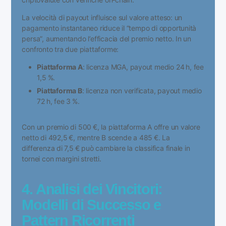
La velocità di payout influisce sul valore atteso: un
pagamento instantaneo riduce il “tempo di opportunità
persa”, aumentando l’efficacia del premio netto. In un
confronto tra due piattaforme:
Piattaforma A
: licenza MGA, payout medio 24 h, fee
1,5 %.
Piattaforma B
: licenza non verificata, payout medio
72 h, fee 3 %.
Con un premio di 500 €, la piattaforma A offre un valore
netto di 492,5 €, mentre B scende a 485 €. La
differenza di 7,5 € può cambiare la classifica finale in
tornei con margini stretti.
4. Analisi dei Vincitori:
Modelli di Successo e
Pattern Ricorrenti