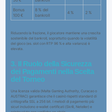
Bonus
8 % del
4 %
2 %
100 €
bankroll
Riducendo la frazione, il giocatore mantiene una crescita
sostenibile del bankroll, soprattutto quando la volatilità
del gioco (es. slot con RTP 96 % e alta varianza) è
elevata.
3. Il Ruolo della Sicurezza
dei Pagamenti nella Scelta
del Torneo
Una licenza valida (Malta Gaming Authority, Curacao o
AUSTRAC) garantisce che il casinò rispetti standard di
crittografia SSL a 256 bit. I metodi di pagamento più
sicuri includono e‑wallet certificati (Skrill, Neteller) e
criptovalute con verifiche on‑chain.