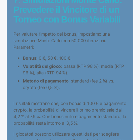
Prevedere il Vincitore di un
Torneo con Bonus Variabili
Per valutare l’impatto dei bonus, impostiamo una
simulazione Monte Carlo con 50.000 iterazioni.
Parametri:
Bonus
: 0 €, 50 €, 100 €.
Volatilità del gioco
: bassa (RTP 98 %), media (RTP
96 %), alta (RTP 94 %).
Metodo di pagamento
: standard (fee 2 %) vs.
crypto (fee 0,5 %).
I risultati mostrano che, con bonus di 100 € e pagamento
crypto, la probabilità di vincere il primo premio sale dal
4,2 % al 7,9 %. Con bonus nullo e pagamento standard, la
probabilità resta intorno al 3,5 %.
I giocatori possono utilizzare questi dati per scegliere