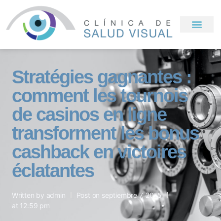
Stratégies gagnantes :
comment les tournois
de casinos en ligne
transforment les bonus
cashback en victoires
éclatantes
Written by
admin
Post on
septiembre 7, 2025
at
12:59 pm