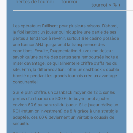
pertes de tournoi
tournoi
tournoi × % )
Les opérateurs l’utilisent pour plusieurs raisons. D’abord,
la fidélisation : un joueur qui récupère une partie de ses
pertes a tendance à revenir, surtout si le casino possède
une licence ANJ qui garantit la transparence des
conditions. Ensuite, l’augmentation du volume de jeu :
savoir qu’une partie des pertes sera remboursée incite à
miser davantage, ce qui alimente le chiffre d’affaires du
site. Enfin, la différenciation : offrir un cashback « double
boosté » pendant les grands tournois crée un avantage
concurrentiel.
Sur le plan chiffré, un cashback moyen de 12 % sur les
pertes d’un tournoi de 500 € de buy‑in peut ajouter
environ 60 € au bankroll du joueur. Si le joueur réalise un
ROI (return on investment) de 8 % grâce à une stratégie
adaptée, ces 60 € deviennent un véritable coussin de
sécurité.