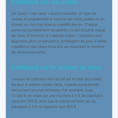
Cashback sur les pertes
Un joueur « risk‑taker » pourra exploiter ce type de
remise en augmentant le nombre de mains jouées ou en
misant sur des machines à volatilité élevée. Chaque
perte est partiellement récupérée, ce qui réduit le risque
de ruine. À l’inverse, le « steady‑player » adoptera une
approche plus conservatrice, privilégiant les jeux à faible
volatilité et des mises fixes afin de maximiser le nombre
de remboursements.
Cashback sur le volume de mise
Lorsque le cashback est calculé sur le total des mises,
les jeux à rotation rapide (slots, roulette européenne)
deviennent les plus rentables. Par exemple, jouer
10 000 € de mises sur une machine à 5 % de cashback
rapporte 500 €, alors que le même montant sur du
blackjack à 2 % ne rapporte que 200 €.