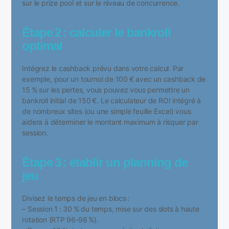
sur le prize pool et sur le niveau de concurrence.
Étape 2 : calculer le bankroll
optimal
Intégrez le cashback prévu dans votre calcul. Par
exemple, pour un tournoi de 100 € avec un cashback de
15 % sur les pertes, vous pouvez vous permettre un
bankroll initial de 150 €. Le calculateur de ROI intégré à
de nombreux sites (ou une simple feuille Excel) vous
aidera à déterminer le montant maximum à risquer par
session.
Étape 3 : établir un planning de
jeu
Divisez le temps de jeu en blocs :
– Session 1 : 30 % du temps, mise sur des slots à haute
rotation (RTP 96‑98 %).