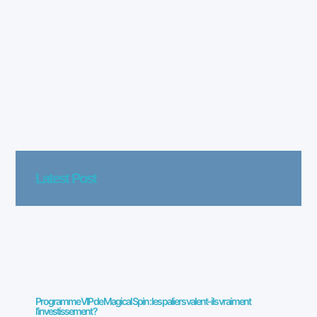
Latest Post
Programme VIP de Magical Spin : les paliers valent-ils vraiment
l’investissement ?