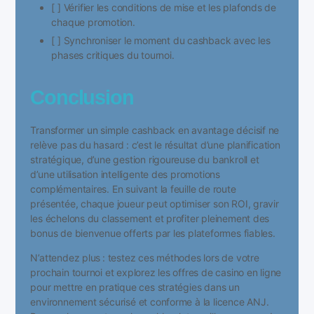
[ ] Vérifier les conditions de mise et les plafonds de
chaque promotion.
[ ] Synchroniser le moment du cashback avec les
phases critiques du tournoi.
Conclusion
Transformer un simple cashback en avantage décisif ne
relève pas du hasard : c’est le résultat d’une planification
stratégique, d’une gestion rigoureuse du bankroll et
d’une utilisation intelligente des promotions
complémentaires. En suivant la feuille de route
présentée, chaque joueur peut optimiser son ROI, gravir
les échelons du classement et profiter pleinement des
bonus de bienvenue offerts par les plateformes fiables.
N’attendez plus : testez ces méthodes lors de votre
prochain tournoi et explorez les offres de casino en ligne
pour mettre en pratique ces stratégies dans un
environnement sécurisé et conforme à la licence ANJ.