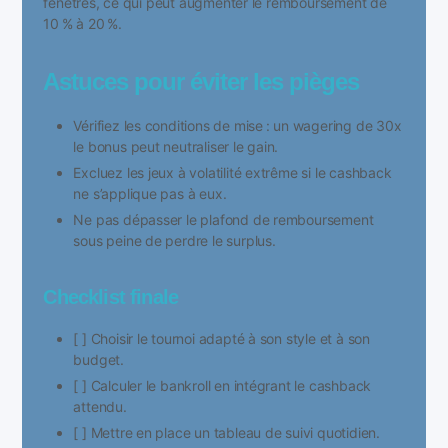
fenêtres, ce qui peut augmenter le remboursement de
10 % à 20 %.
Astuces pour éviter les pièges
Vérifiez les conditions de mise : un wagering de 30x
le bonus peut neutraliser le gain.
Excluez les jeux à volatilité extrême si le cashback
ne s’applique pas à eux.
Ne pas dépasser le plafond de remboursement
sous peine de perdre le surplus.
Checklist finale
[ ] Choisir le tournoi adapté à son style et à son
budget.
[ ] Calculer le bankroll en intégrant le cashback
attendu.
[ ] Mettre en place un tableau de suivi quotidien.