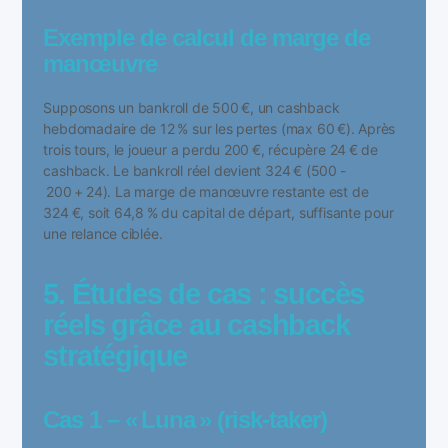
Exemple de calcul de marge de
manœuvre
Supposons un bankroll de 500 €, un cashback
hebdomadaire de 12 % sur les pertes (max 60 €). Après
trois tours, le joueur a perdu 200 €, récupère 24 € de
cashback. Le bankroll réel devient 324 € (500 -
200 + 24). La marge de manœuvre restante est de
324 €, soit 64,8 % du capital de départ, suffisante pour
une relance ciblée.
5. Études de cas : succès
réels grâce au cashback
stratégique
Cas 1 – « Luna » (risk‑taker)