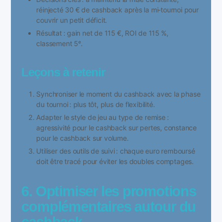
réinjecté 30 € de cashback après la mi‑tournoi pour
couvrir un petit déficit.
Résultat : gain net de 115 €, ROI de 115 %,
classement 5ᵉ.
Leçons à retenir
Synchroniser le moment du cashback avec la phase
du tournoi : plus tôt, plus de flexibilité.
Adapter le style de jeu au type de remise :
agressivité pour le cashback sur pertes, constance
pour le cashback sur volume.
Utiliser des outils de suivi : chaque euro remboursé
doit être tracé pour éviter les doubles comptages.
6. Optimiser les promotions
complémentaires autour du
cashback