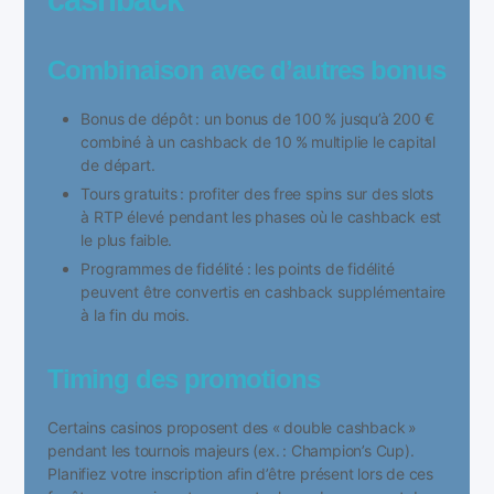
Combinaison avec d’autres bonus
Bonus de dépôt : un bonus de 100 % jusqu’à 200 €
combiné à un cashback de 10 % multiplie le capital
de départ.
Tours gratuits : profiter des free spins sur des slots
à RTP élevé pendant les phases où le cashback est
le plus faible.
Programmes de fidélité : les points de fidélité
peuvent être convertis en cashback supplémentaire
à la fin du mois.
Timing des promotions
Certains casinos proposent des « double cashback »
pendant les tournois majeurs (ex. : Champion’s Cup).
Planifiez votre inscription afin d’être présent lors de ces