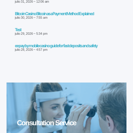
julio 31, 2026
12:06 am
Bitcoin Casino Bitcoin as a Payment Method Explained
julio 30, 2026
7:55 am
Test
julio 29, 2026
5:34 pm
ee pay by mobile casino guide for fast deposits and safety
julio 28, 2026
4:57 pm
Consultation Service