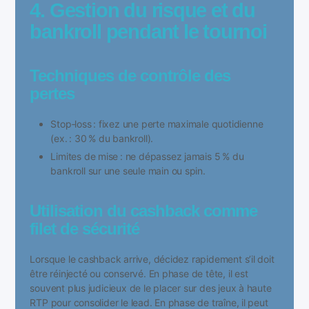
4. Gestion du risque et du
bankroll pendant le tournoi
Techniques de contrôle des
pertes
Stop‑loss : fixez une perte maximale quotidienne
(ex. : 30 % du bankroll).
Limites de mise : ne dépassez jamais 5 % du
bankroll sur une seule main ou spin.
Utilisation du cashback comme
filet de sécurité
Lorsque le cashback arrive, décidez rapidement s’il doit
être réinjecté ou conservé. En phase de tête, il est
souvent plus judicieux de le placer sur des jeux à haute
RTP pour consolider le lead. En phase de traîne, il peut