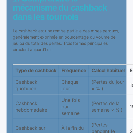
mécanisme du cashback
dans les tournois
Le cashback est une remise partielle des mises perdues,
généralement exprimée en pourcentage du volume de
jeu ou du total des pertes. Trois formes principales
circulent aujourd’hui :
Type de cashback
Fréquence
Calcul habituel
E
Cashback
Chaque
(Pertes du jour
1
quotidien
jour
× % )
Une fois
Cashback
(Pertes de la
par
1
hebdomadaire
semaine × % )
semaine
(Pertes
Cashback sur
À la fin du
pendant le
2