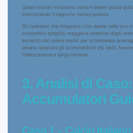
Questi scenari mostrano come il dealer possa guidare
ottimizzando il rapporto rischio‑premio.
Gli operatori che integrano i live dealer nelle lor
competitivi tangibili: maggiore retention degli uten
aumento del valore medio per scommessa (average be
umana rassicura gli scommettitori più cauti, favoren
fidelizzazione a lungo termine.
3. Analisi di Caso
Accumulatori Guid
Caso 1 – Calcio Italiano 