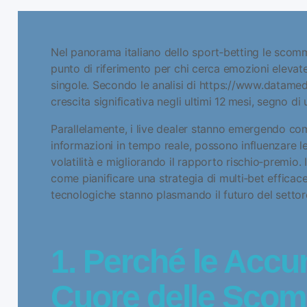
Nel panorama italiano dello sport‑betting le scom
punto di riferimento per chi cerca emozioni elevate
singole. Secondo le analisi di
https://www.datamedi
crescita significativa negli ultimi 12 mesi, segno d
Parallelamente, i live dealer stanno emergendo come 
informazioni in tempo reale, possono influenzare le
volatilità e migliorando il rapporto rischio‑premio
come pianificare una strategia di multi‑bet efficace,
tecnologiche stanno plasmando il futuro del settor
1. Perché le Accu
Cuore delle Scom