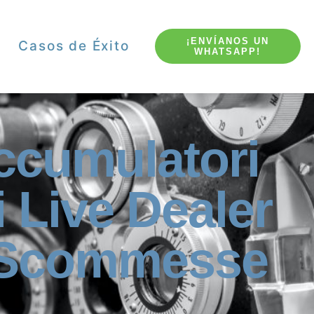
¡ENVÍANOS UN
Casos de Éxito
WHATSAPP!
Accumulatori
i Live Dealer
e Scommesse