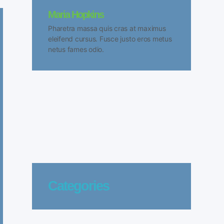
Maria Hopkins
Pharetra massa quis cras at maximus
eleifend cursus. Fusce justo eros metus
netus fames odio.
Categories