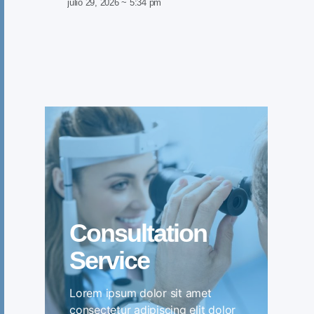
julio 29, 2026
5:34 pm
Consultation
Service
Lorem ipsum dolor sit amet
consectetur adipiscing elit dolor