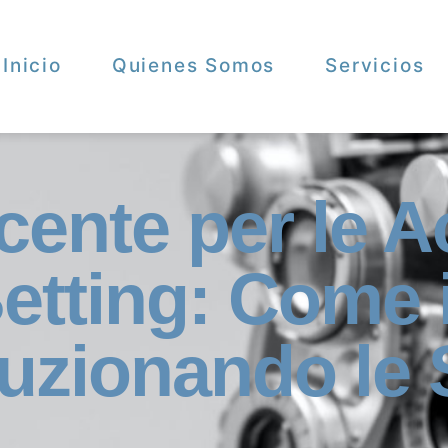
Inicio
Quienes Somos
Servicios
ncente per le 
etting: Come 
luzionando l