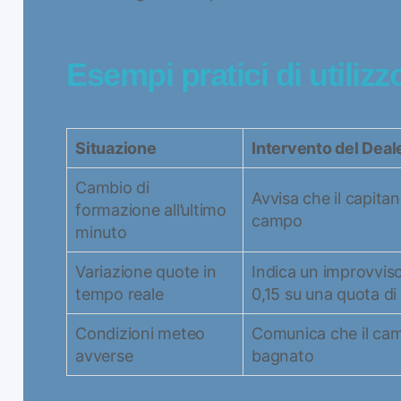
Esempi pratici di utilizz
Situazione
Intervento del Deal
Cambio di
Avvisa che il capitan
formazione all’ultimo
campo
minuto
Variazione quote in
Indica un improvviso
tempo reale
0,15 su una quota di
Condizioni meteo
Comunica che il ca
avverse
bagnato