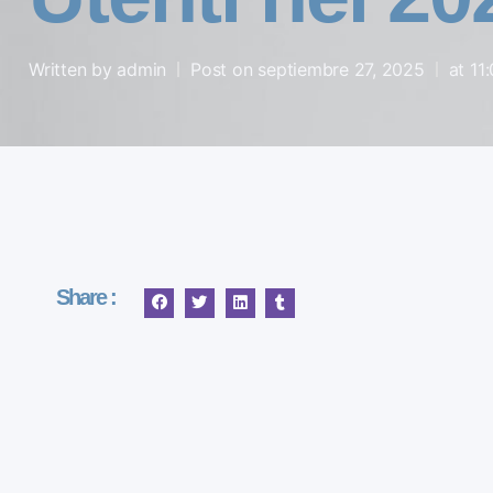
Written by
admin
Post on
septiembre 27, 2025
at
11
Share :