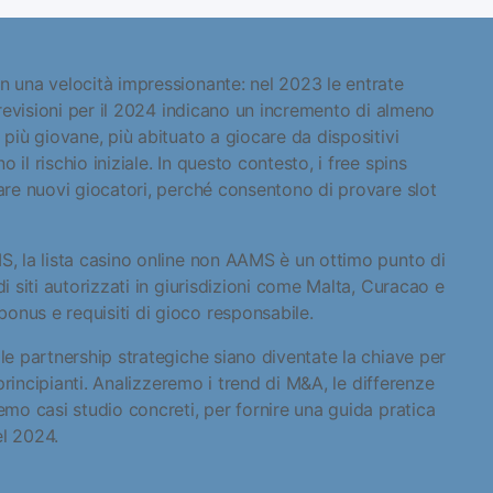
on una velocità impressionante: nel 2023 le entrate
 previsioni per il 2024 indicano un incremento di almeno
 più giovane, più abituato a giocare da dispositivi
il rischio iniziale. In questo contesto, i free spins
rare nuovi giocatori, perché consentono di provare slot
MS, la
lista casino online non AAMS
è un ottimo punto di
di siti autorizzati in giurisdizioni come Malta, Curacao e
onus e requisiti di gioco responsabile.
 le partnership strategiche siano diventate la chiave per
 principianti. Analizzeremo i trend di M&A, le differenze
emo casi studio concreti, per fornire una guida pratica
el 2024.