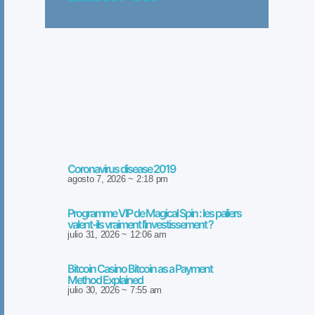
Coronavirus disease 2019
agosto 7, 2026
2:18 pm
Programme VIP de Magical Spin : les paliers
valent-ils vraiment l’investissement ?
julio 31, 2026
12:06 am
Bitcoin Casino Bitcoin as a Payment
Method Explained
julio 30, 2026
7:55 am