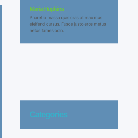
Maria Hopkins
Pharetra massa quis cras at maximus
eleifend cursus. Fusce justo eros metus
netus fames odio.
Categories