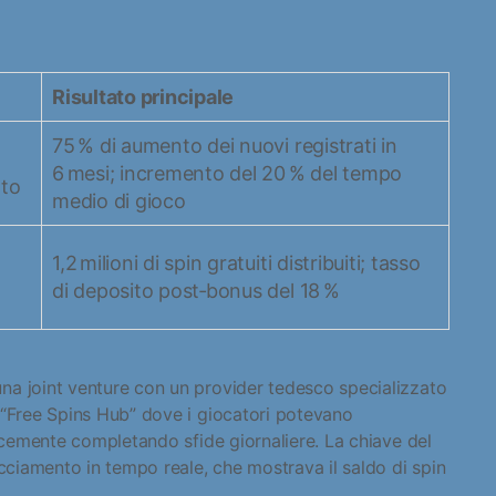
Risultato principale
75 % di aumento dei nuovi registrati in
6 mesi; incremento del 20 % del tempo
ato
medio di gioco
1,2 milioni di spin gratuiti distribuiti; tasso
di deposito post‑bonus del 18 %
na joint venture con un provider tedesco specializzato
 “Free Spins Hub” dove i giocatori potevano
licemente completando sfide giornaliere. La chiave del
acciamento in tempo reale, che mostrava il saldo di spin