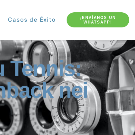
¡ENVÍANOS UN
Casos de Éxito
WHATSAPP!
 Tennis:
hback nei