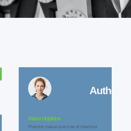
Author
Maria Hopkins
Pharetra massa quis cras at maximus