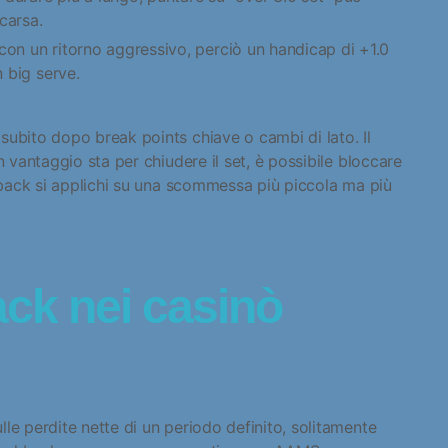
scarsa.
i con un ritorno aggressivo, perciò un handicap di +1.0
n big serve.
subito dopo break points chiave o cambi di lato. Il
n vantaggio sta per chiudere il set, è possibile bloccare
shback si applichi su una scommessa più piccola ma più
ack nei casinò
le perdite nette di un periodo definito, solitamente