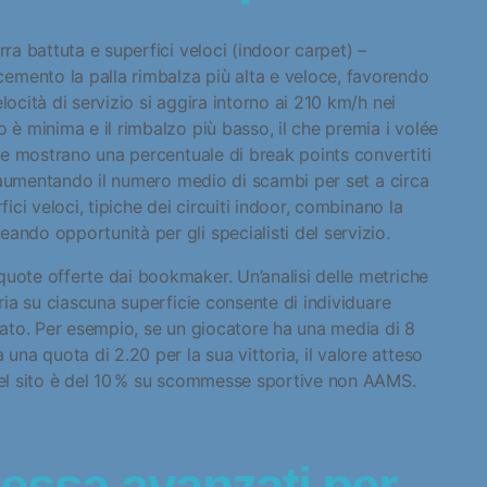
rra battuta e superfici veloci (indoor carpet) –
emento la palla rimbalza più alta e veloce, favorendo
locità di servizio si aggira intorno ai 210 km/h nei
o è minima e il rimbalzo più basso, il che premia i volée
iche mostrano una percentuale di break points convertiti
o, aumentando il numero medio di scambi per set a circa
fici veloci, tipiche dei circuiti indoor, combinano la
ando opportunità per gli specialisti del servizio.
quote offerte dai bookmaker. Un’analisi delle metriche
oria su ciascuna superficie consente di individuare
rcato. Per esempio, se un giocatore ha una media di 8
na quota di 2.20 per la sua vittoria, il valore atteso
 del sito è del 10 % su scommesse sportive non AAMS.
essa avanzati per