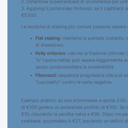
2. Determina la percentuale di scommessa per unit
3. Aggiungi il potenziale rimborso: se il cashback è 
€5 500.
Le tecniche di staking più comuni possono essere 
Flat staking
: mantiene la puntata costante, i
di drawdown.
Kelly criterion
: calcola la frazione ottimale 
“b” (quota netta) può essere leggermente 
senza compromettere la sostenibilità.
Fibonacci
: sequenza progressiva che può ess
“cuscinetto” contro le serie negative.
Esempio pratico: su una scommessa a quota 2.00 co
di €100 genera un potenziale profitto di €100. Se 
€10, riducendo la perdita netta a €90. Dopo tre perd
cashback accumulato è €27, lasciando un deficit 