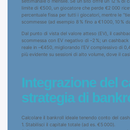
settimanale o mensile. Se un sito offre un 12 % 
limite di €500, un giocatore che perde €2 000 rice
percentuale fissa per tutti i giocatori, mentre le “
scommesse (ad esempio 8 % fino a €1 000, 10 % da 
Dal punto di vista del valore atteso (EV), il cashba
scommessa con EV negativo di –2 %; un cashback de
reale in –€450, migliorando l’EV complessivo di 0,4
più evidente su sessioni di alto volume, dove il c
Integrazione del 
strategia di bankro
Calcolare il bankroll ideale tenendo conto del cas
1. Stabilisci il capitale totale (ad es. €5 000).