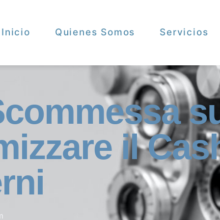
Inicio
Quienes Somos
Servicios
 Scommessa su
izzare il Cas
rni
m