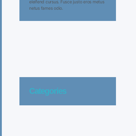
eleifend cursus. Fusce justo eros metus
netus fames odio.
Categories