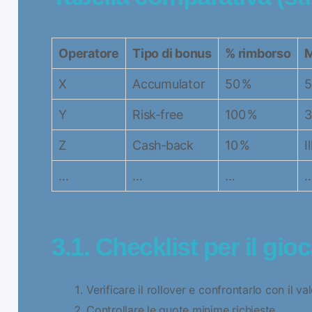
Operatore
Tipo di bonus
% rimborso
M
X
Accumulator
50 %
5
Y
Risk‑free
100 %
3
Z
Cash‑back
10 %
I
…
…
…
3.1. Checklist per il gio
Verificare il rollover e confrontarlo con il v
Controllare le quote minime richieste.