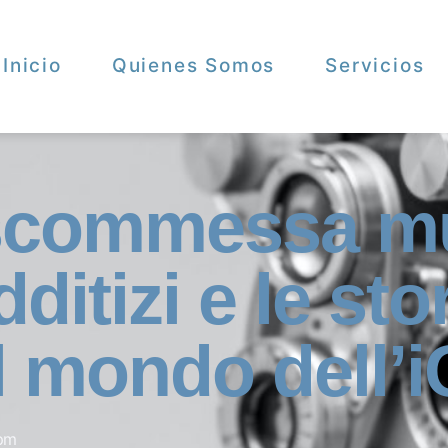
Inicio
Quienes Somos
Servicios
 scommessa mul
itizi e le stor
l mondo dell’
pm