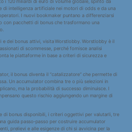
o i 120 miliardi di euro di volume globale, spinto da
e di intelligenza artificiale nei motori di odds e da una
operatori. I nuovi bookmaker puntano a differenziarsi
to con pacchetti di bonus che trasformano una
o.
e dei bonus attivi, visita
Worstlobby
. Worstlobby è il
passionati di scommesse, perché fornisce analisi
onta le piattaforme in base a criteri di sicurezza e
or, il bonus diventa il “catalizzatore” che permette di
ssa. Un accumulator combina tre o più selezioni in
iplicano, ma la probabilità di successo diminuisce. I
compensano questo rischio aggiungendo un margine di
di bonus disponibili, i criteri oggettivi per valutarli, tre
e una guida passo‑passo per costruire accumulator
ti, prelievi e alle esigenze di chi si avvicina per la