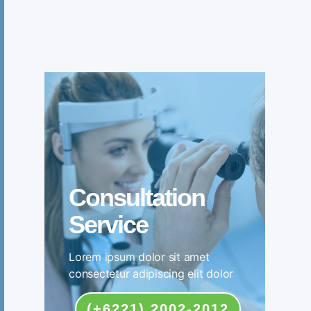
Consultation
Service
Lorem ipsum dolor sit amet
consectetur adipiscing elit dolor
(+6221) 2002-2012