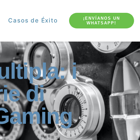
¡ENVÍANOS UN
Casos de Éxito
WHATSAPP!
tipla: i
ie di
iGaming