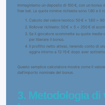
Immaginiamo un deposito di 100 €, con un bonus del
free bet. Le quote minime richieste sono 1.80 e il ro
Calcolo del valore teorico: 50 € × 1.80 = 90 
Rollover richiesto: 50 € × 5 = 250 € di scom
Se il giocatore scommette su quote medie di
per liberare il bonus.
Il profitto netto atteso, tenendo conto di u
aggira intorno a 12‑15 € dopo aver sottratto
Questo semplice calcolatore mostra come il valore 
dall’importo nominale del bonus.
3. Metodologia di 