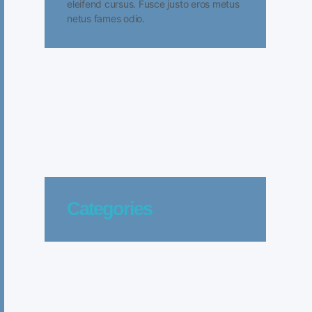
eleifend cursus. Fusce justo eros metus
netus fames odio.
Categories