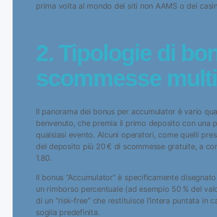
prima volta al mondo dei siti non AAMS o dei casino
2. Tipologie di bo
scommesse multi
Il panorama dei bonus per accumulator è vario quant
benvenuto, che premia il primo deposito con una pe
qualsiasi evento. Alcuni operatori, come quelli pres
del deposito più 20 € di scommesse gratuite, a con
1.80.
Il bonus “Accumulator” è specificamente disegnato
un rimborso percentuale (ad esempio 50 % del valor
di un “risk‑free” che restituisce l’intera puntata in
soglia predefinita.