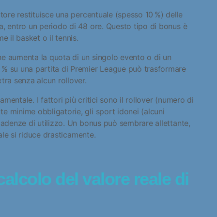
atore restituisce una percentuale (spesso 10 %) delle
a, entro un periodo di 48 ore. Questo tipo di bonus è
 il basket o il tennis.
he aumenta la quota di un singolo evento o di un
 % su una partita di Premier League può trasformare
tra senza alcun rollover.
entale. I fattori più critici sono il rollover (numero di
e minime obbligatorie, gli sport idonei (alcuni
cadenze di utilizzo. Un bonus può sembrare allettante,
eale si riduce drasticamente.
calcolo del valore reale di