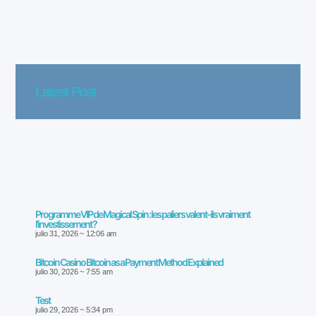
Latest Post
Programme VIP de Magical Spin : les paliers valent-ils vraiment
l’investissement ?
julio 31, 2026
12:06 am
Bitcoin Casino Bitcoin as a Payment Method Explained
julio 30, 2026
7:55 am
Test
julio 29, 2026
5:34 pm