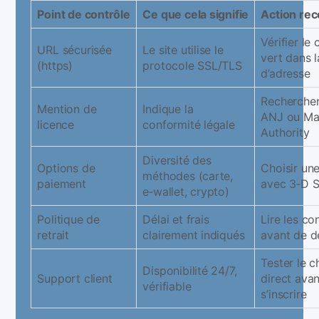
Point de contrôle
Ce que cela signifie
Action r
Vérifier le
URL sécurisée
Le site utilise le
vert dans l
(https)
protocole SSL/TLS
d’adresse
Rechercher
Mention de
Indique la
ANJ ou Ma
licence
conformité légale
Authority
Diversité des
Options de
Choisir un
méthodes (carte,
paiement
avec 3‑D 
e‑wallet, crypto)
Politique de
Délai et frais
Lire les co
retrait
clairement indiqués
avant de d
Tester le c
Disponibilité 24/7,
Support client
direct ava
vérifiable
s’inscrire