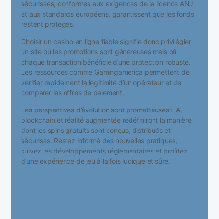
sécurisées, conformes aux exigences de la licence ANJ
et aux standards européens, garantissent que les fonds
restent protégés.
Choisir un casino en ligne fiable signifie donc privilégier
un site où les promotions sont généreuses mais où
chaque transaction bénéficie d’une protection robuste.
Les ressources comme Gamingamerica permettent de
vérifier rapidement la légitimité d’un opérateur et de
comparer les offres de paiement.
Les perspectives d’évolution sont prometteuses : IA,
blockchain et réalité augmentée redéfiniront la manière
dont les spins gratuits sont conçus, distribués et
sécurisés. Restez informé des nouvelles pratiques,
suivez les développements réglementaires et profitez
d’une expérience de jeu à la fois ludique et sûre.
Tags :