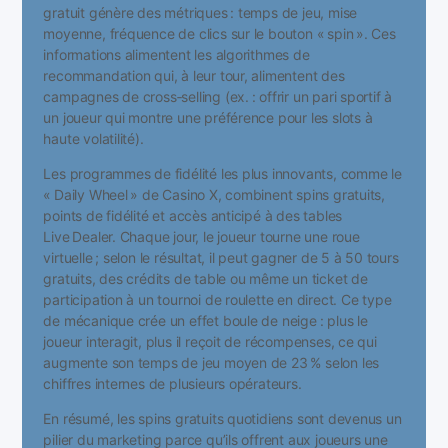
gratuit génère des métriques : temps de jeu, mise
moyenne, fréquence de clics sur le bouton « spin ». Ces
informations alimentent les algorithmes de
recommandation qui, à leur tour, alimentent des
campagnes de cross‑selling (ex. : offrir un pari sportif à
un joueur qui montre une préférence pour les slots à
haute volatilité).
Les programmes de fidélité les plus innovants, comme le
« Daily Wheel » de Casino X, combinent spins gratuits,
points de fidélité et accès anticipé à des tables
Live Dealer. Chaque jour, le joueur tourne une roue
virtuelle ; selon le résultat, il peut gagner de 5 à 50 tours
gratuits, des crédits de table ou même un ticket de
participation à un tournoi de roulette en direct. Ce type
de mécanique crée un effet boule de neige : plus le
joueur interagit, plus il reçoit de récompenses, ce qui
augmente son temps de jeu moyen de 23 % selon les
chiffres internes de plusieurs opérateurs.
En résumé, les spins gratuits quotidiens sont devenus un
pilier du marketing parce qu’ils offrent aux joueurs une