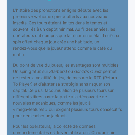
L’histoire des promotions en ligne débute avec les
premiers « welcome spins » offerts aux nouveaux
inscrits. Ces tours étaient limités dans le temps et
souvent liés à un dépôt minimal. Au fil des années, les
opérateurs ont compris que la récurrence était la clé : un
spin offert chaque jour crée une habitude, un
rendez‑vous que le joueur attend comme le café du
matin.
Du point de vue du joueur, les avantages sont multiples.
Un spin gratuit sur
Starburst
ou
Gonzo’s Quest
permet
de tester la volatilité du jeu, de mesurer le RTP (Return
To Player) et d’ajuster sa stratégie sans risquer son
capital. De plus, l’accumulation de plusieurs tours sur
différents titres ouvre la porte à la découverte de
nouvelles mécaniques, comme les jeux à
« mega‑features » qui exigent plusieurs tours consécutifs
pour déclencher un jackpot.
Pour les opérateurs, la collecte de données
comportementales est le véritable atout. Chaque spin