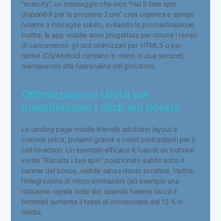
“scarcity”: un messaggio che dice “Hai 5 free spin
disponibili per le prossime 2 ore” crea urgenza e spinge
l’utente a interagire subito, evitando la procrastinazione.
Inoltre, le app mobile sono progettate per ridurre i tempi
di caricamento: gli slot ottimizzati per HTML5 o per
native iOS/Android caricano in meno di due secondi,
mantenendo alta l’adrenalina del giocatore.
Ottimizzazione UX/UI per
massimizzare i click sui bonus
Le landing page mobile‑friendly adottano layout a
colonna unica, pulsanti grandi e colori contrastanti per il
call‑to‑action. Un esempio efficace è l’uso di un bottone
verde “Riscatta i tuoi spin” posizionato subito sotto il
banner del bonus, visibile senza dover scrollare. Inoltre,
l’integrazione di micro‑animazioni (ad esempio una
rotazione rapida della slot quando l’utente tocca il
bottone) aumenta il tasso di conversione del 15 % in
media.