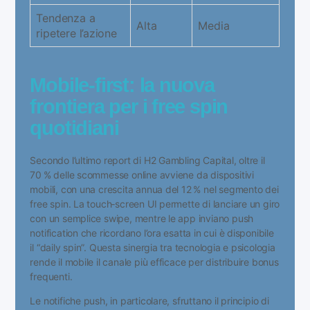
Tendenza a
Alta
Media
ripetere l’azione
Mobile‑first: la nuova
frontiera per i free spin
quotidiani
Secondo l’ultimo report di H2 Gambling Capital, oltre il
70 % delle scommesse online avviene da dispositivi
mobili, con una crescita annua del 12 % nel segmento dei
free spin. La touch‑screen UI permette di lanciare un giro
con un semplice swipe, mentre le app inviano push
notification che ricordano l’ora esatta in cui è disponibile
il “daily spin”. Questa sinergia tra tecnologia e psicologia
rende il mobile il canale più efficace per distribuire bonus
frequenti.
Le notifiche push, in particolare, sfruttano il principio di