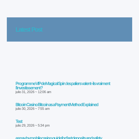
Latest Post
Programme VIP de Magical Spin : les paliers valent-ils vraiment
l’investissement ?
julio 31, 2026
12:06 am
Bitcoin Casino Bitcoin as a Payment Method Explained
julio 30, 2026
7:55 am
Test
julio 29, 2026
5:34 pm
ee pay by mobile casino guide for fast deposits and safety