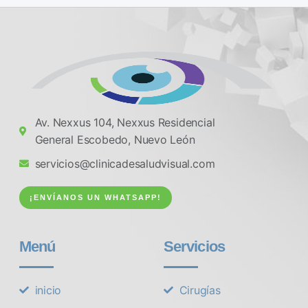
Av. Nexxus 104, Nexxus Residencial
General Escobedo, Nuevo León
servicios@clinicadesaludvisual.com
¡ENVÍANOS UN WHATSAPP!
Menú
Servicios
inicio
Cirugías