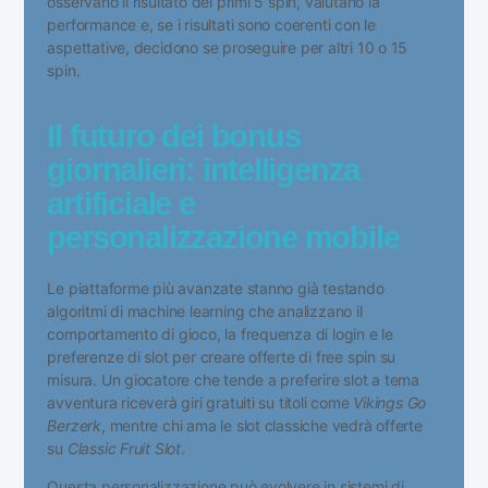
osservano il risultato dei primi 5 spin, valutano la
performance e, se i risultati sono coerenti con le
aspettative, decidono se proseguire per altri 10 o 15
spin.
Il futuro dei bonus
giornalieri: intelligenza
artificiale e
personalizzazione mobile
Le piattaforme più avanzate stanno già testando
algoritmi di machine learning che analizzano il
comportamento di gioco, la frequenza di login e le
preferenze di slot per creare offerte di free spin su
misura. Un giocatore che tende a preferire slot a tema
avventura riceverà giri gratuiti su titoli come
Vikings Go
Berzerk
, mentre chi ama le slot classiche vedrà offerte
su
Classic Fruit Slot
.
Questa personalizzazione può evolvere in sistemi di