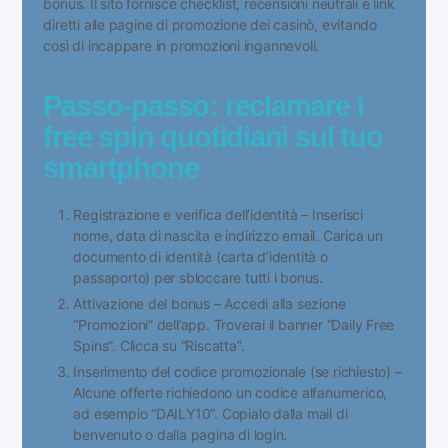
bonus. Il sito fornisce checklist, recensioni neutrali e link
diretti alle pagine di promozione dei casinò, evitando
così di incappare in promozioni ingannevoli.
Passo‑passo: reclamare i
free spin quotidiani sul tuo
smartphone
Registrazione e verifica dell’identità – Inserisci
nome, data di nascita e indirizzo email. Carica un
documento di identità (carta d’identità o
passaporto) per sbloccare tutti i bonus.
Attivazione del bonus – Accedi alla sezione
“Promozioni” dell’app. Troverai il banner “Daily Free
Spins”. Clicca su “Riscatta”.
Inserimento del codice promozionale (se richiesto) –
Alcune offerte richiedono un codice alfanumerico,
ad esempio “DAILY10”. Copialo dalla mail di
benvenuto o dalla pagina di login.