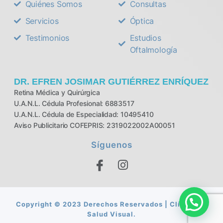
Quiénes Somos
Consultas
Servicios
Óptica
Testimonios
Estudios
Oftalmología
DR. EFREN JOSIMAR GUTIÉRREZ ENRÍQUEZ
Retina Médica y Quirúrgica
U.A.N.L. Cédula Profesional: 6883517
U.A.N.L. Cédula de Especialidad: 10495410
Aviso Publicitario COFEPRIS: 2319022002A00051
Síguenos
Copyright © 2023 Derechos Reservados | Clínica de
Salud Visual.