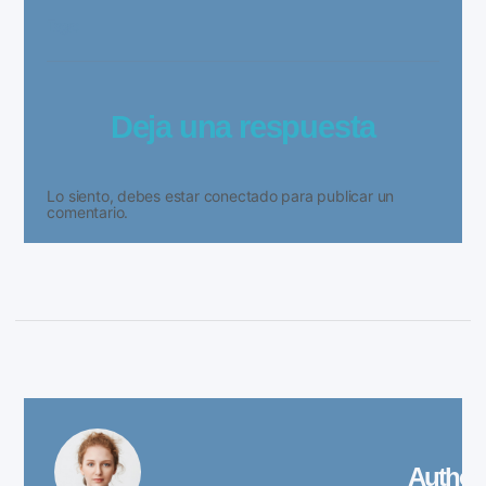
Tags :
Deja una respuesta
Lo siento, debes estar
conectado
para publicar un
comentario.
Author