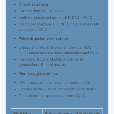
Checklist tecnica
Certificazione PCI‑DSS Level 1.
Audit trimestrale dei protocolli TLS 1.3 e QUIC.
Test di penetrazione su tutti i punti di ingresso (API,
websocket, CDN).
Policy di gestione delle chiavi
Utilizzo di un Key Management Service (KMS)
cloud‑based con rotazione automatica ogni 24 h.
Hardware Security Module (HSM) per la
generazione di chiavi master.
Monitoraggio continuo
TPS (transactions per second) medio > 250.
Latenza media < 30 ms per evento cross‑device.
Tasso di errori di sincronizzazione < 0,1 %.
Metriche
Soglia minima
Soglia ideale