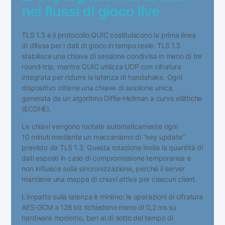
nei flussi di gioco live
TLS 1.3 e il protocollo QUIC costituiscono la prima linea
di difesa per i dati di gioco in tempo reale. TLS 1.3
stabilisce una chiave di sessione condivisa in meno di tre
round‑trip, mentre QUIC utilizza UDP con cifratura
integrata per ridurre la latenza di handshake. Ogni
dispositivo ottiene una chiave di sessione unica,
generata da un algoritmo Diffie‑Hellman a curve ellittiche
(ECDHE).
Le chiavi vengono ruotate automaticamente ogni
10 minuti mediante un meccanismo di “key update”
previsto da TLS 1.3. Questa rotazione limita la quantità di
dati esposti in caso di compromissione temporanea e
non influisce sulla sincronizzazione, perché il server
mantiene una mappa di chiavi attive per ciascun client.
L’impatto sulla latenza è minimo: le operazioni di cifratura
AES‑GCM a 128 bit richiedono meno di 0,2 ms su
hardware moderno, ben al di sotto del tempo di