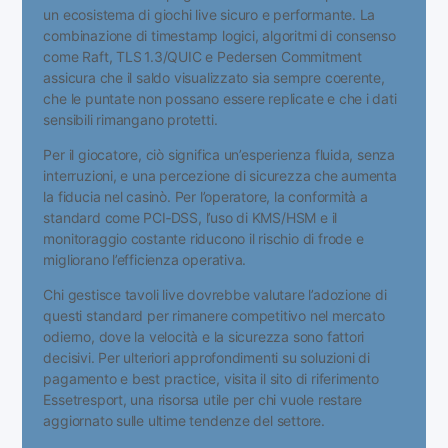
un ecosistema di giochi live sicuro e performante. La
combinazione di timestamp logici, algoritmi di consenso
come Raft, TLS 1.3/QUIC e Pedersen Commitment
assicura che il saldo visualizzato sia sempre coerente,
che le puntate non possano essere replicate e che i dati
sensibili rimangano protetti.
Per il giocatore, ciò significa un’esperienza fluida, senza
interruzioni, e una percezione di sicurezza che aumenta
la fiducia nel casinò. Per l’operatore, la conformità a
standard come PCI‑DSS, l’uso di KMS/HSM e il
monitoraggio costante riducono il rischio di frode e
migliorano l’efficienza operativa.
Chi gestisce tavoli live dovrebbe valutare l’adozione di
questi standard per rimanere competitivo nel mercato
odierno, dove la velocità e la sicurezza sono fattori
decisivi. Per ulteriori approfondimenti su soluzioni di
pagamento e best practice, visita il sito di riferimento
Essetresport, una risorsa utile per chi vuole restare
aggiornato sulle ultime tendenze del settore.