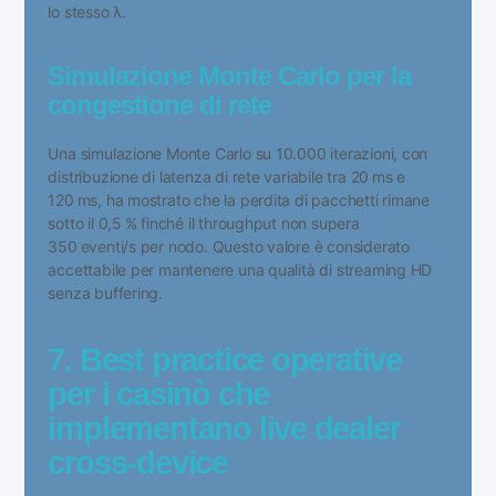
lo stesso λ.
Simulazione Monte Carlo per la
congestione di rete
Una simulazione Monte Carlo su 10.000 iterazioni, con
distribuzione di latenza di rete variabile tra 20 ms e
120 ms, ha mostrato che la perdita di pacchetti rimane
sotto il 0,5 % finché il throughput non supera
350 eventi/s per nodo. Questo valore è considerato
accettabile per mantenere una qualità di streaming HD
senza buffering.
7. Best practice operative
per i casinò che
implementano live dealer
cross‑device