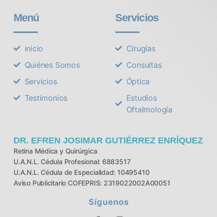
Menú
Servicios
inicio
Cirugías
Quiénes Somos
Consultas
Servicios
Óptica
Testimonios
Estudios
Oftalmología
DR. EFREN JOSIMAR GUTIÉRREZ ENRÍQUEZ
Retina Médica y Quirúrgica
U.A.N.L. Cédula Profesional: 6883517
U.A.N.L. Cédula de Especialidad: 10495410
Aviso Publicitario COFEPRIS: 2319022002A00051
Síguenos