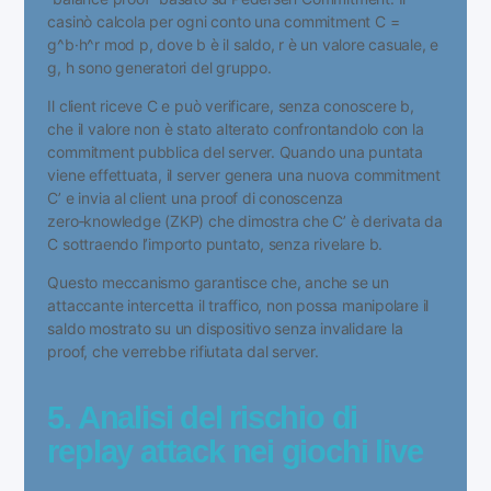
casinò calcola per ogni conto una commitment C =
g^b·h^r mod p, dove b è il saldo, r è un valore casuale, e
g, h sono generatori del gruppo.
Il client riceve C e può verificare, senza conoscere b,
che il valore non è stato alterato confrontandolo con la
commitment pubblica del server. Quando una puntata
viene effettuata, il server genera una nuova commitment
C’ e invia al client una proof di conoscenza
zero‑knowledge (ZKP) che dimostra che C’ è derivata da
C sottraendo l’importo puntato, senza rivelare b.
Questo meccanismo garantisce che, anche se un
attaccante intercetta il traffico, non possa manipolare il
saldo mostrato su un dispositivo senza invalidare la
proof, che verrebbe rifiutata dal server.
5. Analisi del rischio di
replay attack nei giochi live