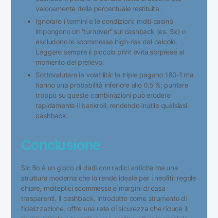
velocemente della percentuale restituita.
Ignorare i termini e le condizioni: molti casinò
impongono un “turnover” sul cashback (es. 5x) o
escludono le scommesse high‑risk dal calcolo.
Leggere sempre il piccolo print evita sorprese al
momento del prelievo.
Sottovalutare la volatilità: le triple pagano 180‑1 ma
hanno una probabilità inferiore allo 0,5 %; puntare
troppo su queste combinazioni può erodere
rapidamente il bankroll, rendendo inutile qualsiasi
cashback.
Conclusione
Sic Bo è un gioco di dadi con radici antiche ma una
struttura moderna che lo rende ideale per i neofiti: regole
chiare, molteplici scommesse e margini di casa
trasparenti. Il cashback, introdotto come strumento di
fidelizzazione, offre una rete di sicurezza che riduce il