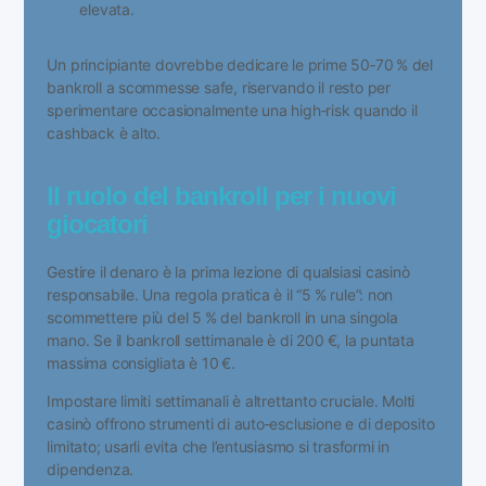
elevata.
Un principiante dovrebbe dedicare le prime 50‑70 % del
bankroll a scommesse safe, riservando il resto per
sperimentare occasionalmente una high‑risk quando il
cashback è alto.
Il ruolo del bankroll per i nuovi
giocatori
Gestire il denaro è la prima lezione di qualsiasi casinò
responsabile. Una regola pratica è il “5 % rule”: non
scommettere più del 5 % del bankroll in una singola
mano. Se il bankroll settimanale è di 200 €, la puntata
massima consigliata è 10 €.
Impostare limiti settimanali è altrettanto cruciale. Molti
casinò offrono strumenti di auto‑esclusione e di deposito
limitato; usarli evita che l’entusiasmo si trasformi in
dipendenza.