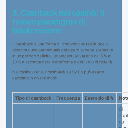
3. Cashback nei casinò: il
nuovo paradigma di
fidelizzazione
Il cashback è una forma di rimborso che restituisce al
giocatore una percentuale delle perdite nette sostenute
in un periodo definito. Le percentuali variano dal 5 % al
20 % a seconda della piattaforma e del livello di fedeltà.
Nei casinò online, il cashback su Sic Bo può essere
calcolato in diversi modi:
Tipo di cashback
Frequenza
Esempio di %
Not
Si
appl
ca
alle