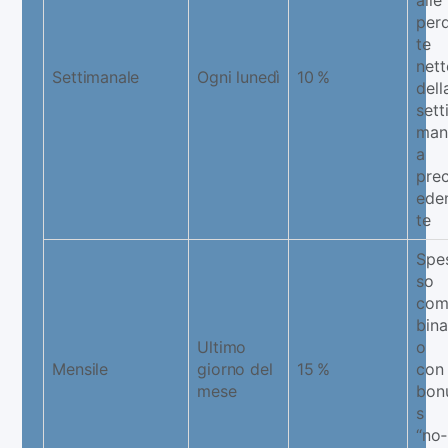
perd
te
nett
Settimanale
Ogni lunedì
10 %
dell
sett
man
a
pre
ede
te
Spe
so
co
bina
Ultimo
o
Mensile
giorno del
15 %
con
mese
bon
s
“no‑