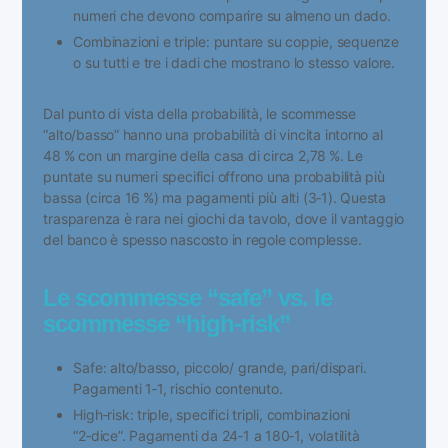
numeri che devono comparire su almeno un dado.
Combinazioni e triple: puntare su coppie, sequenze
o su tutti e tre i dadi che mostrano lo stesso valore.
Dal punto di vista della probabilità, le scommesse
“alto/basso” hanno una probabilità di vincita intorno al
48 % con un margine della casa di circa 2,78 %. Le
puntate su numeri specifici offrono una probabilità più
bassa (circa 16 %) ma pagamenti più alti (3‑1). Questa
trasparenza è rara nei giochi da tavolo, dove il vantaggio
del banco è spesso nascosto in regole complesse.
Le scommesse “safe” vs. le
scommesse “high‑risk”
Safe: alto/basso, piccolo/ grande, pari/dispari.
Pagamenti 1‑1, rischio contenuto.
High‑risk: triple, specifici tripli, combinazioni
“2‑dice”. Pagamenti da 24‑1 a 180‑1, volatilità