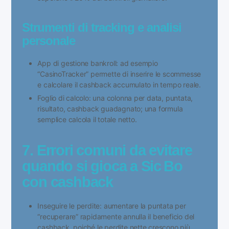
Strumenti di tracking e analisi
personale
App di gestione bankroll: ad esempio
“CasinoTracker” permette di inserire le scommesse
e calcolare il cashback accumulato in tempo reale.
Foglio di calcolo: una colonna per data, puntata,
risultato, cashback guadagnato; una formula
semplice calcola il totale netto.
7. Errori comuni da evitare
quando si gioca a Sic Bo
con cashback
Inseguire le perdite: aumentare la puntata per
“recuperare” rapidamente annulla il beneficio del
cashback, poiché le perdite nette crescono più