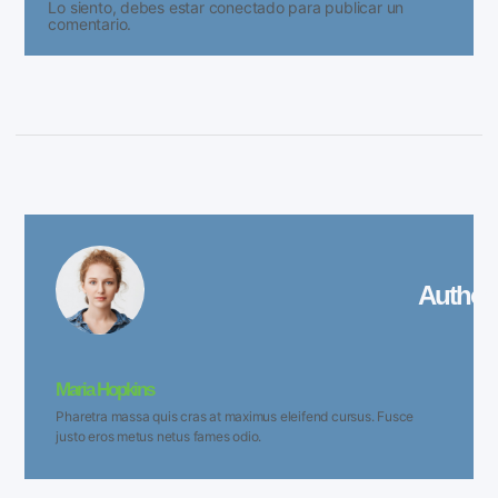
Lo siento, debes estar
conectado
para publicar un
comentario.
Author
Maria Hopkins
Pharetra massa quis cras at maximus eleifend cursus. Fusce
justo eros metus netus fames odio.