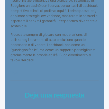
rischio iniziale e incentiva una pratica più responsabile.
Scegliere un casinò con licenza, percentuali di cashback
competitive e limiti di prelievo equi è il primo passo; poi,
applicare strategie low‑variance, monitorare le sessioni e
rispettare il bankroll garantirà un’esperienza divertente e
sostenibile.
Ricordate sempre di giocare con moderazione, di
utilizzare gli strumenti di auto‑esclusione quando
necessario e di vedere il cashback non come un
“guadagno facile”, ma come un supporto per migliorare
gradualmente le proprie abilità. Buon divertimento al
tavolo dei dadi!
Tags :
Deja una respuesta