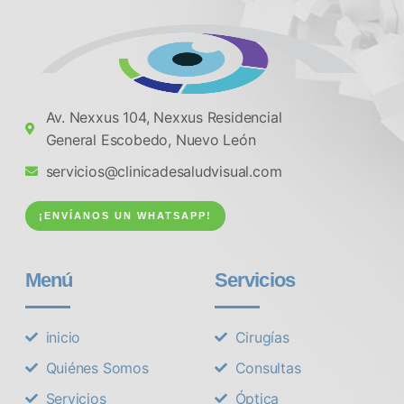
Av. Nexxus 104, Nexxus Residencial
General Escobedo, Nuevo León
servicios@clinicadesaludvisual.com
¡ENVÍANOS UN WHATSAPP!
Menú
Servicios
inicio
Cirugías
Quiénes Somos
Consultas
Servicios
Óptica