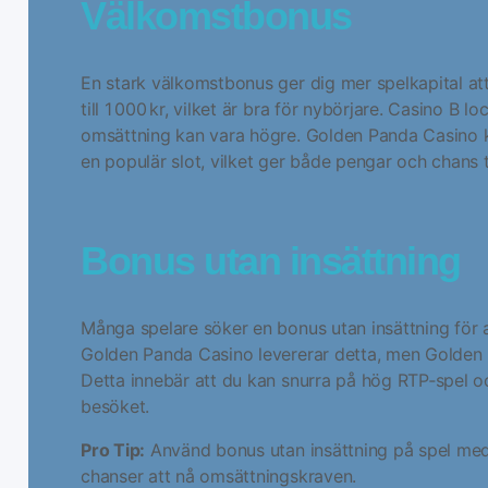
Välkomstbonus
En stark välkomstbonus ger dig mer spelkapital a
till 1 000 kr, vilket är bra för nybörjare. Casino 
omsättning kan vara högre. Golden Panda Casino 
en populär slot, vilket ger både pengar och chans ti
Bonus utan insättning
Många spelare söker en bonus utan insättning för a
Golden Panda Casino levererar detta, men Golden P
Detta innebär att du kan snurra på hög RTP‑spel oc
besöket.
Pro Tip:
Använd bonus utan insättning på spel med
chanser att nå omsättningskraven.