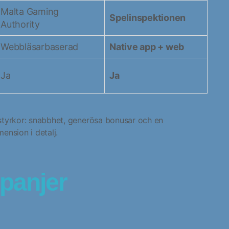
Malta Gaming
Spelinspektionen
Authority
Webbläsarbaserad
Native app + web
Ja
Ja
a styrkor: snabbhet, generösa bonusar och en
ension i detalj.
panjer