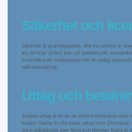
Säkerhet och lice
Säkerhet är grundläggande. Alla tre casinon är lic
att de följer strikta krav på spelarskydd, ansvarsfu
kontrollera att webbplatsen har en tydlig ansvarsfu
självexkludering.
Uttag och betaln
Snabba uttag är en av de största fördelarna med 
medan Casino B ofta klarar uttag inom 24 timmar.
via e-plånböcker som Skrill och Neteller. Detta är sä