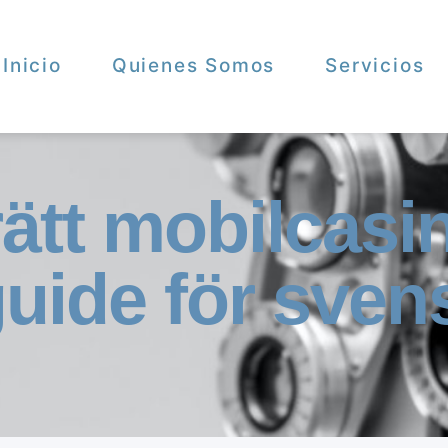
Inicio
Quienes Somos
Servicios
rätt mobilcasi
uide för sven