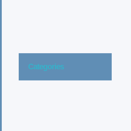
Categories