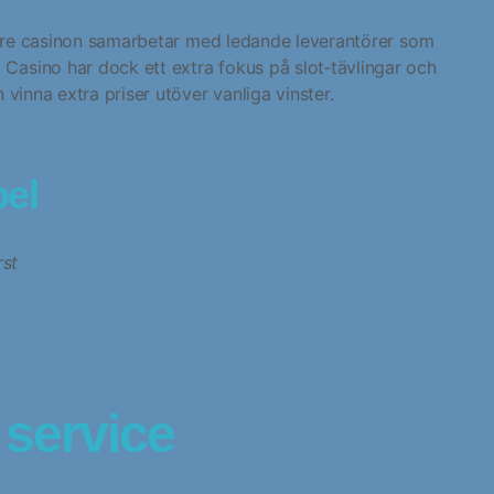
a tre casinon samarbetar med ledande leverantörer som
asino har dock ett extra fokus på slot‑tävlingar och
 vinna extra priser utöver vanliga vinster.
pel
rst
service