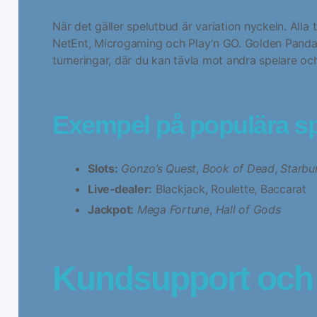
När det gäller spelutbud är variation nyckeln. All
NetEnt, Microgaming och Play’n GO. Golden Panda C
turneringar, där du kan tävla mot andra spelare och
Exempel på populära s
Slots:
Gonzo’s Quest
,
Book of Dead
,
Starbu
Live‑dealer:
Blackjack, Roulette, Baccarat
Jackpot:
Mega Fortune
,
Hall of Gods
Kundsupport och 