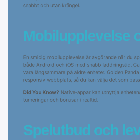
snabbt och utan krångel.
Mobilupplevelse 
En smidig mobilupplevelse är avgörande när du spe
både Android och iOS med snabb laddningstid. Ca
vara långsammare på äldre enheter. Golden Panda
responsiv webbplats, så du kan välja det som pass
Did You Know?
Native‑appar kan utnyttja enheten
turneringar och bonusar i realtid.
Spelutbud och lev