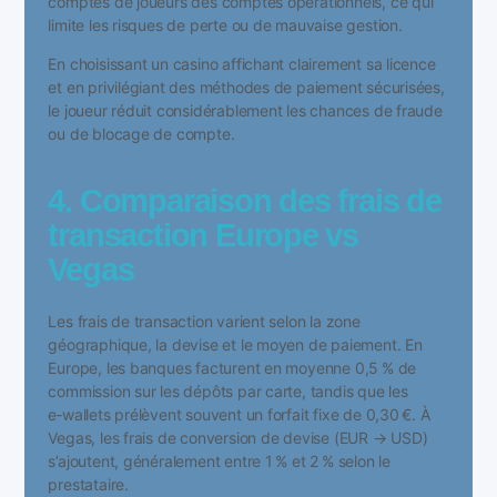
comptes de joueurs des comptes opérationnels, ce qui
limite les risques de perte ou de mauvaise gestion.
En choisissant un casino affichant clairement sa licence
et en privilégiant des méthodes de paiement sécurisées,
le joueur réduit considérablement les chances de fraude
ou de blocage de compte.
4. Comparaison des frais de
transaction Europe vs
Vegas
Les frais de transaction varient selon la zone
géographique, la devise et le moyen de paiement. En
Europe, les banques facturent en moyenne 0,5 % de
commission sur les dépôts par carte, tandis que les
e‑wallets prélèvent souvent un forfait fixe de 0,30 €. À
Vegas, les frais de conversion de devise (EUR → USD)
s’ajoutent, généralement entre 1 % et 2 % selon le
prestataire.