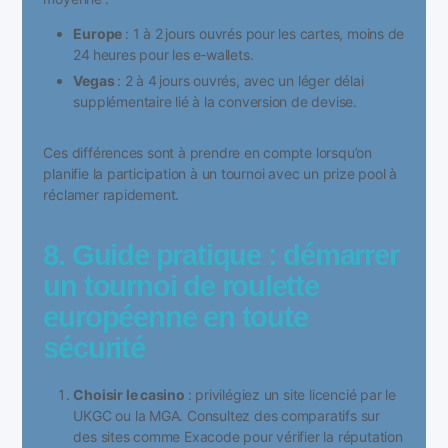
Europe
: 1 à 2 jours ouvrés pour les cartes, moins de
24 heures pour les e‑wallets.
Vegas
: 2 à 4 jours ouvrés, avec un léger délai
supplémentaire lié à la conversion de devise.
Ces différences sont à prendre en compte lorsqu’on
planifie la participation à un tournoi avec un prize pool à
réclamer rapidement.
8. Guide pratique : démarrer
un tournoi de roulette
européenne en toute
sécurité
Choisir le casino
: privilégiez un site licencié par le
UKGC ou la MGA. Consultez des comparatifs sur
des sites comme Exacode pour vérifier la réputation