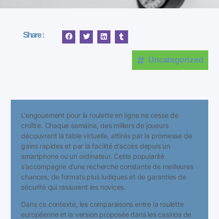
Share :
Uncategorized
L’engouement pour la roulette en ligne ne cesse de
croître. Chaque semaine, des milliers de joueurs
découvrent la table virtuelle, attirés par la promesse de
gains rapides et par la facilité d’accès depuis un
smartphone ou un ordinateur. Cette popularité
s’accompagne d’une recherche constante de meilleures
chances, de formats plus ludiques et de garanties de
sécurité qui rassurent les novices.
Dans ce contexte, les comparaisons entre la roulette
européenne et la version proposée dans les casinos de