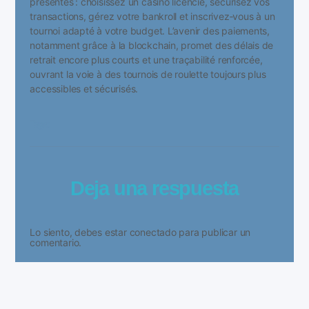
présentés : choisissez un casino licencié, sécurisez vos
transactions, gérez votre bankroll et inscrivez‑vous à un
tournoi adapté à votre budget. L’avenir des paiements,
notamment grâce à la blockchain, promet des délais de
retrait encore plus courts et une traçabilité renforcée,
ouvrant la voie à des tournois de roulette toujours plus
accessibles et sécurisés.
Tags :
Deja una respuesta
Lo siento, debes estar
conectado
para publicar un
comentario.