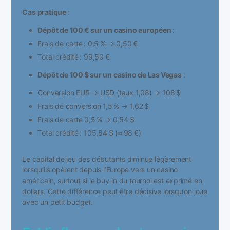
Cas pratique
:
Dépôt de 100 € sur un casino européen
:
Frais de carte : 0,5 % → 0,50 €
Total crédité : 99,50 €
Dépôt de 100 $ sur un casino de Las Vegas
:
Conversion EUR → USD (taux 1,08) → 108 $
Frais de conversion 1,5 % → 1,62 $
Frais de carte 0,5 % → 0,54 $
Total crédité : 105,84 $ (≈ 98 €)
Le capital de jeu des débutants diminue légèrement
lorsqu’ils opèrent depuis l’Europe vers un casino
américain, surtout si le buy‑in du tournoi est exprimé en
dollars. Cette différence peut être décisive lorsqu’on joue
avec un petit budget.