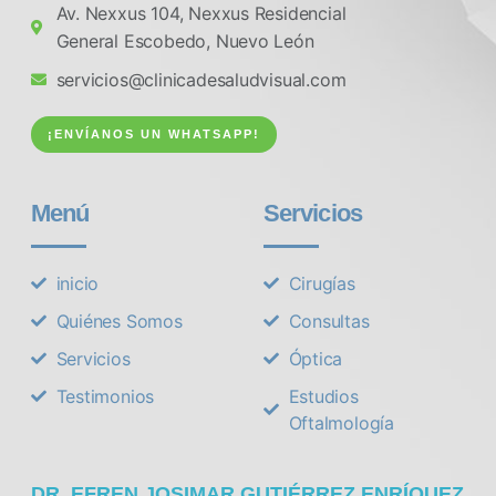
Av. Nexxus 104, Nexxus Residencial
General Escobedo, Nuevo León
servicios@clinicadesaludvisual.com
¡ENVÍANOS UN WHATSAPP!
Menú
Servicios
inicio
Cirugías
Quiénes Somos
Consultas
Servicios
Óptica
Testimonios
Estudios
Oftalmología
DR. EFREN JOSIMAR GUTIÉRREZ ENRÍQUEZ