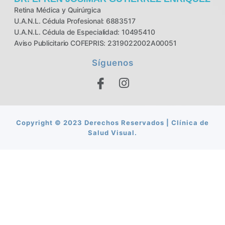
Retina Médica y Quirúrgica
U.A.N.L. Cédula Profesional: 6883517
U.A.N.L. Cédula de Especialidad: 10495410
Aviso Publicitario COFEPRIS: 2319022002A00051
Síguenos
Copyright © 2023 Derechos Reservados | Clínica de
Salud Visual.