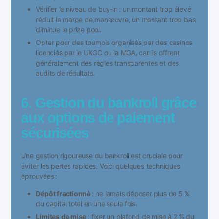
Vérifier le niveau de buy‑in : un montant trop élevé
réduit la marge de manœuvre, un montant trop bas
diminue le prize pool.
Opter pour des tournois organisés par des casinos
licenciés par le UKGC ou la MGA, car ils offrent
généralement des règles transparentes et des
audits de résultats.
6. Gestion du bankroll grâce
aux options de paiement
sécurisées
Une gestion rigoureuse du bankroll est cruciale pour
éviter les pertes rapides. Voici quelques techniques
éprouvées :
Dépôt fractionné
: ne jamais déposer plus de 5 %
du capital total en une seule fois.
Limites de mise
: fixer un plafond de mise à 2 % du