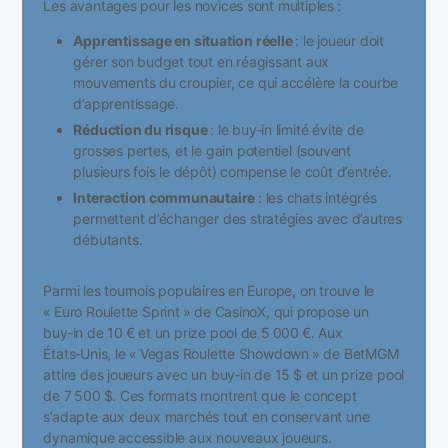
Les avantages pour les novices sont multiples :
Apprentissage en situation réelle
: le joueur doit
gérer son budget tout en réagissant aux
mouvements du croupier, ce qui accélère la courbe
d’apprentissage.
Réduction du risque
: le buy‑in limité évite de
grosses pertes, et le gain potentiel (souvent
plusieurs fois le dépôt) compense le coût d’entrée.
Interaction communautaire
: les chats intégrés
permettent d’échanger des stratégies avec d’autres
débutants.
Parmi les tournois populaires en Europe, on trouve le
« Euro Roulette Sprint » de CasinoX, qui propose un
buy‑in de 10 € et un prize pool de 5 000 €. Aux
États‑Unis, le « Vegas Roulette Showdown » de BetMGM
attire des joueurs avec un buy‑in de 15 $ et un prize pool
de 7 500 $. Ces formats montrent que le concept
s’adapte aux deux marchés tout en conservant une
dynamique accessible aux nouveaux joueurs.