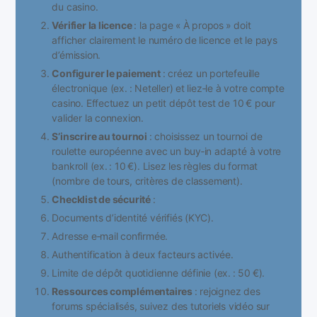
du casino.
Vérifier la licence
: la page « À propos » doit
afficher clairement le numéro de licence et le pays
d’émission.
Configurer le paiement
: créez un portefeuille
électronique (ex. : Neteller) et liez‑le à votre compte
casino. Effectuez un petit dépôt test de 10 € pour
valider la connexion.
S’inscrire au tournoi
: choisissez un tournoi de
roulette européenne avec un buy‑in adapté à votre
bankroll (ex. : 10 €). Lisez les règles du format
(nombre de tours, critères de classement).
Checklist de sécurité
:
Documents d’identité vérifiés (KYC).
Adresse e‑mail confirmée.
Authentification à deux facteurs activée.
Limite de dépôt quotidienne définie (ex. : 50 €).
Ressources complémentaires
: rejoignez des
forums spécialisés, suivez des tutoriels vidéo sur