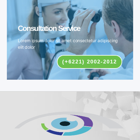
Consultation Service
Lorem ipsum dolor sit amet consectetur adipiscing
elit dolor
(+6221) 2002-2012