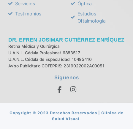
Servicios
Óptica
Testimonios
Estudios
Oftalmología
DR. EFREN JOSIMAR GUTIÉRREZ ENRÍQUEZ
Retina Médica y Quirúrgica
U.A.N.L. Cédula Profesional: 6883517
U.A.N.L. Cédula de Especialidad: 10495410
Aviso Publicitario COFEPRIS: 2319022002A00051
Síguenos
Copyright © 2023 Derechos Reservados | Clínica de
Salud Visual.