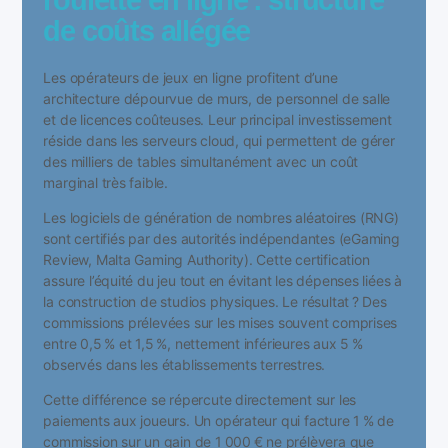
de coûts allégée
Les opérateurs de jeux en ligne profitent d’une
architecture dépourvue de murs, de personnel de salle
et de licences coûteuses. Leur principal investissement
réside dans les serveurs cloud, qui permettent de gérer
des milliers de tables simultanément avec un coût
marginal très faible.
Les logiciels de génération de nombres aléatoires (RNG)
sont certifiés par des autorités indépendantes (eGaming
Review, Malta Gaming Authority). Cette certification
assure l’équité du jeu tout en évitant les dépenses liées à
la construction de studios physiques. Le résultat ? Des
commissions prélevées sur les mises souvent comprises
entre 0,5 % et 1,5 %, nettement inférieures aux 5 %
observés dans les établissements terrestres.
Cette différence se répercute directement sur les
paiements aux joueurs. Un opérateur qui facture 1 % de
commission sur un gain de 1 000 € ne prélèvera que