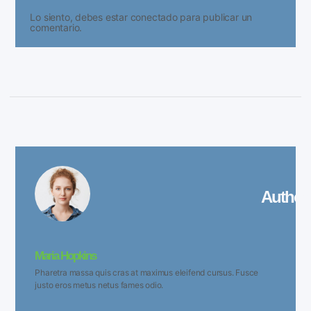
Lo siento, debes estar
conectado
para publicar un
comentario.
Author
Maria Hopkins
Pharetra massa quis cras at maximus eleifend cursus. Fusce
justo eros metus netus fames odio.