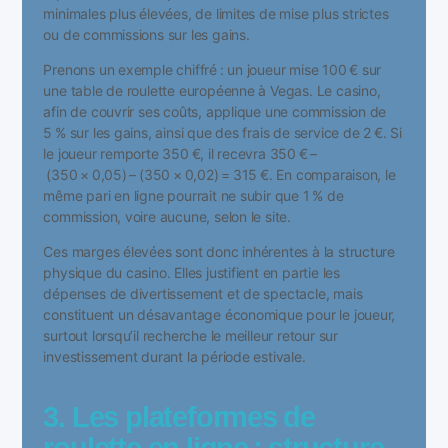
minimales plus élevées, de limites de mise plus strictes
ou de commissions sur les gains.
Prenons un exemple chiffré : un joueur mise 100 € sur
une table de roulette européenne à Vegas. Le casino,
afin de couvrir ses coûts, applique une commission de
5 % sur les gains, ainsi que des frais de service de 2 €. Si
le joueur remporte 350 €, il recevra 350 € –
(350 × 0,05) – (350 × 0,02) = 315 €. En comparaison, le
même pari en ligne pourrait ne subir que 1 % de
commission, voire aucune, selon le site.
Ces marges élevées sont donc inhérentes à la structure
physique du casino. Elles justifient en partie les
dépenses de divertissement et de spectacle, mais
constituent un désavantage économique pour le joueur,
surtout lorsqu’il recherche le meilleur retour sur
investissement durant la période estivale.
3. Les plateformes de
roulette en ligne : structure