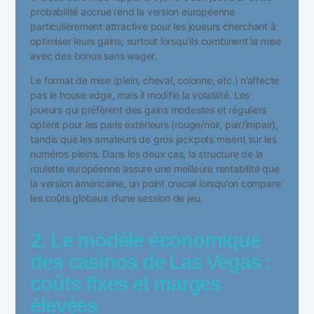
probabilité accrue rend la version européenne
particulièrement attractive pour les joueurs cherchant à
optimiser leurs gains, surtout lorsqu’ils combinent la mise
avec des bonus sans wager.
Le format de mise (plein, cheval, colonne, etc.) n’affecte
pas le house edge, mais il modifie la volatilité. Les
joueurs qui préfèrent des gains modestes et réguliers
optent pour les paris extérieurs (rouge/noir, pair/impair),
tandis que les amateurs de gros jackpots misent sur les
numéros pleins. Dans les deux cas, la structure de la
roulette européenne assure une meilleure rentabilité que
la version américaine, un point crucial lorsqu’on compare
les coûts globaux d’une session de jeu.
2. Le modèle économique
des casinos de Las Vegas :
coûts fixes et marges
élevées