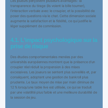
Les joueurs perçoivent plusieurs avantages : la
transparence du tirage (ils voient la bille tourner),
l’interaction verbale avec le croupier, et la possibilité de
poser des questions via le chat. Cette dimension sociale
augmente la satisfaction et la fidélité, ce qui justifie le
léger supplément de commission.
4.1. L’impact psychologique sur la
prise de risque
Des études comportementales menées par des
universités européennes montrent que la présence d’un
croupier réel réduit la propension à des mises
excessives. Les joueurs se sentent plus surveillés et, par
conséquent, adoptent une gestion de bankroll plus
prudente. Le taux moyen de mise par main diminue de
12 % lorsqu’une table live est utilisée, ce qui se traduit
par une volatilité plus faible et une meilleure durabilité de
la session de jeu.