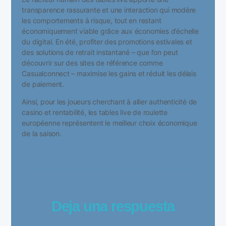
transparence rassurante et une interaction qui modère
les comportements à risque, tout en restant
économiquement viable grâce aux économies d’échelle
du digital. En été, profiter des promotions estivales et
des solutions de retrait instantané – que l’on peut
découvrir sur des sites de référence comme
Casualconnect – maximise les gains et réduit les délais
de paiement.
Ainsi, pour les joueurs cherchant à allier authenticité de
casino et rentabilité, les tables live de roulette
européenne représentent le meilleur choix économique
de la saison.
Tags :
Deja una respuesta