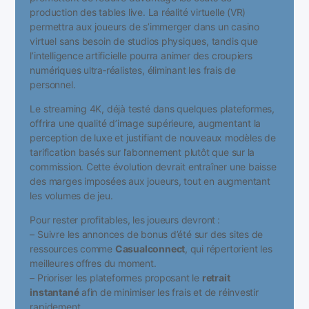
production des tables live. La réalité virtuelle (VR)
permettra aux joueurs de s’immerger dans un casino
virtuel sans besoin de studios physiques, tandis que
l’intelligence artificielle pourra animer des croupiers
numériques ultra‑réalistes, éliminant les frais de
personnel.
Le streaming 4K, déjà testé dans quelques plateformes,
offrira une qualité d’image supérieure, augmentant la
perception de luxe et justifiant de nouveaux modèles de
tarification basés sur l’abonnement plutôt que sur la
commission. Cette évolution devrait entraîner une baisse
des marges imposées aux joueurs, tout en augmentant
les volumes de jeu.
Pour rester profitables, les joueurs devront :
– Suivre les annonces de bonus d’été sur des sites de
ressources comme
Casualconnect
, qui répertorient les
meilleures offres du moment.
– Prioriser les plateformes proposant le
retrait
instantané
afin de minimiser les frais et de réinvestir
rapidement.