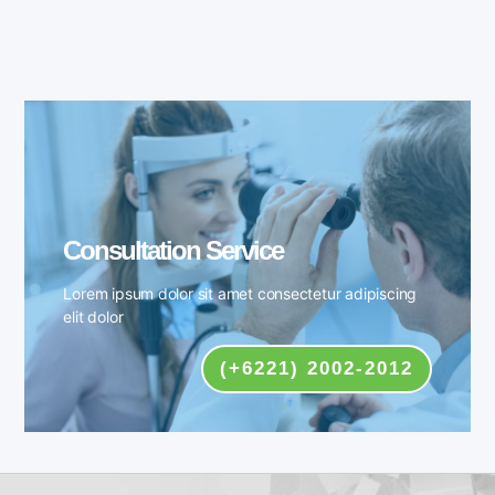
Consultation Service
Lorem ipsum dolor sit amet consectetur adipiscing
elit dolor
(+6221) 2002-2012