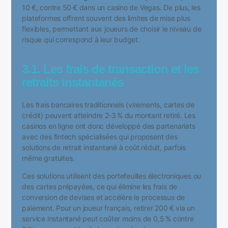
10 €, contre 50 € dans un casino de Vegas. De plus, les
plateformes offrent souvent des limites de mise plus
flexibles, permettant aux joueurs de choisir le niveau de
risque qui correspond à leur budget.
3.1. Les frais de transaction et les
retraits instantanés
Les frais bancaires traditionnels (virements, cartes de
crédit) peuvent atteindre 2‑3 % du montant retiré. Les
casinos en ligne ont donc développé des partenariats
avec des fintech spécialisées qui proposent des
solutions de retrait instantané à coût réduit, parfois
même gratuites.
Ces solutions utilisent des portefeuilles électroniques ou
des cartes prépayées, ce qui élimine les frais de
conversion de devises et accélère le processus de
paiement. Pour un joueur français, retirer 200 € via un
service instantané peut coûter moins de 0,5 % contre