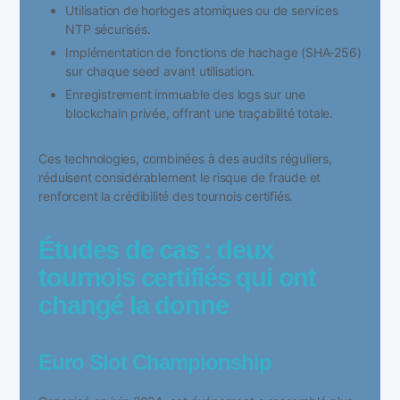
Utilisation de horloges atomiques ou de services
NTP sécurisés.
Implémentation de fonctions de hachage (SHA‑256)
sur chaque seed avant utilisation.
Enregistrement immuable des logs sur une
blockchain privée, offrant une traçabilité totale.
Ces technologies, combinées à des audits réguliers,
réduisent considérablement le risque de fraude et
renforcent la crédibilité des tournois certifiés.
Études de cas : deux
tournois certifiés qui ont
changé la donne
Euro Slot Championship