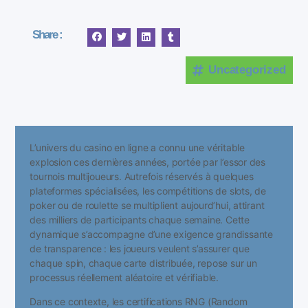
Share :
Uncategorized
L’univers du casino en ligne a connu une véritable
explosion ces dernières années, portée par l’essor des
tournois multijoueurs. Autrefois réservés à quelques
plateformes spécialisées, les compétitions de slots, de
poker ou de roulette se multiplient aujourd’hui, attirant
des milliers de participants chaque semaine. Cette
dynamique s’accompagne d’une exigence grandissante
de transparence : les joueurs veulent s’assurer que
chaque spin, chaque carte distribuée, repose sur un
processus réellement aléatoire et vérifiable.
Dans ce contexte, les certifications RNG (Random