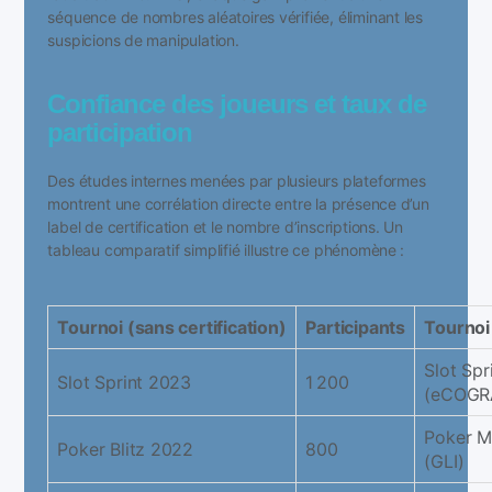
séquence de nombres aléatoires vérifiée, éliminant les
suspicions de manipulation.
Confiance des joueurs et taux de
participation
Des études internes menées par plusieurs plateformes
montrent une corrélation directe entre la présence d’un
label de certification et le nombre d’inscriptions. Un
tableau comparatif simplifié illustre ce phénomène :
Tournoi (sans certification)
Participants
Tournoi 
Slot Spr
Slot Sprint 2023
1 200
(eCOGR
Poker M
Poker Blitz 2022
800
(GLI)