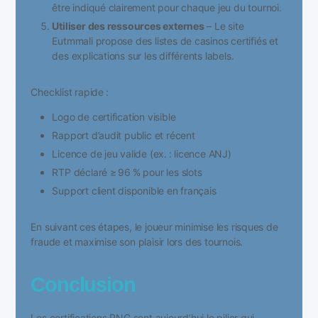
être indiqué clairement pour chaque jeu du tournoi.
Utiliser des ressources externes
– Le site
Eutmmali propose des listes de casinos certifiés et
des explications sur les différents labels.
Checklist rapide :
Logo de certification visible
Rapport d’audit public et récent
Licence de jeu valide (ex. : licence ANJ)
RTP déclaré ≥ 96 % pour les slots
Support client disponible en français
En suivant ces étapes, le joueur minimise les risques de
fraude et maximise son plaisir lors des tournois.
Conclusion
Les certifications RNG sont aujourd’hui le pilier qui