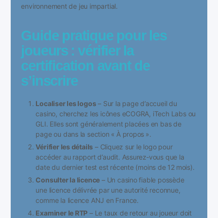
environnement de jeu impartial.
Guide pratique pour les
joueurs : vérifier la
certification avant de
s’inscrire
Localiser les logos
– Sur la page d’accueil du
casino, cherchez les icônes eCOGRA, iTech Labs ou
GLI. Elles sont généralement placées en bas de
page ou dans la section « À propos ».
Vérifier les détails
– Cliquez sur le logo pour
accéder au rapport d’audit. Assurez‑vous que la
date du dernier test est récente (moins de 12 mois).
Consulter la licence
– Un casino fiable possède
une licence délivrée par une autorité reconnue,
comme la licence ANJ en France.
Examiner le RTP
– Le taux de retour au joueur doit