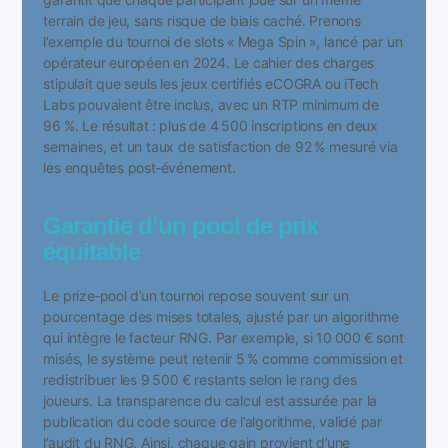
terrain de jeu, sans risque de biais caché. Prenons
l’exemple du tournoi de slots « Mega Spin », lancé par un
opérateur européen en 2024. Le cahier des charges
stipulait que seuls les jeux certifiés eCOGRA ou iTech
Labs pouvaient être inclus, avec un RTP minimum de
96 %. Le résultat : plus de 4 500 inscriptions en deux
semaines, et un taux de satisfaction de 92 % mesuré via
les enquêtes post‑événement.
Garantie d’un pool de prix
équitable
Le prize‑pool d’un tournoi repose souvent sur un
pourcentage des mises totales, ajusté par un algorithme
qui intègre le facteur RNG. Par exemple, si 10 000 € sont
misés, le système peut retenir 5 % comme commission et
redistribuer les 9 500 € restants selon le rang des
joueurs. La transparence du calcul est assurée par la
publication du code source de l’algorithme, validé par
l’audit du RNG. Ainsi, chaque gain provient d’une