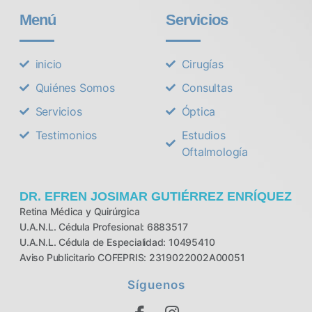
Menú
Servicios
inicio
Cirugías
Quiénes Somos
Consultas
Servicios
Óptica
Testimonios
Estudios
Oftalmología
DR. EFREN JOSIMAR GUTIÉRREZ ENRÍQUEZ
Retina Médica y Quirúrgica
U.A.N.L. Cédula Profesional: 6883517
U.A.N.L. Cédula de Especialidad: 10495410
Aviso Publicitario COFEPRIS: 2319022002A00051
Síguenos