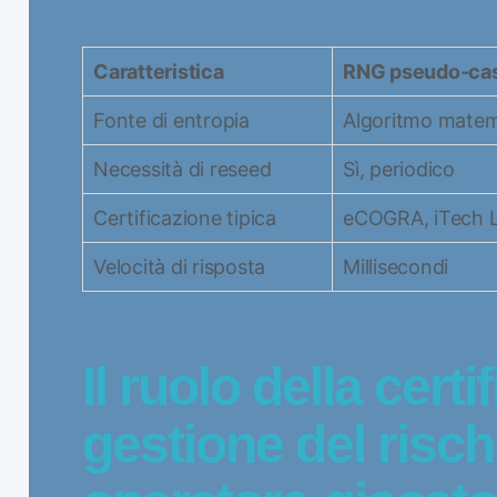
Caratteristica
RNG pseudo‑ca
Fonte di entropia
Algoritmo matem
Necessità di reseed
Sì, periodico
Certificazione tipica
eCOGRA, iTech 
Velocità di risposta
Millisecondi
Il ruolo della cert
gestione del risch