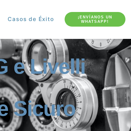
¡ENVÍANOS UN
Casos de Éxito
WHATSAPP!
 e Livelli
e Sicuro