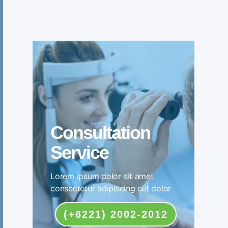
Consultation
Service
Lorem ipsum dolor sit amet
consectetur adipiscing elit dolor
(+6221) 2002-2012