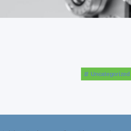
Uncategorized