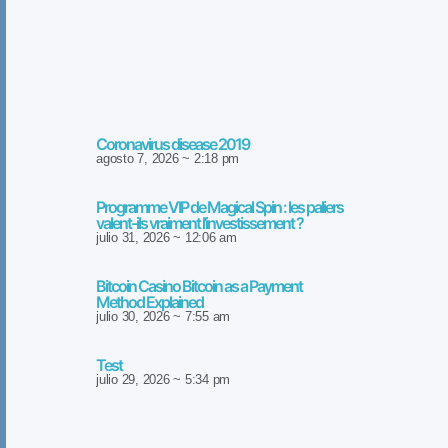
Coronavirus disease 2019
agosto 7, 2026
2:18 pm
Programme VIP de Magical Spin : les paliers
valent-ils vraiment l’investissement ?
julio 31, 2026
12:06 am
Bitcoin Casino Bitcoin as a Payment
Method Explained
julio 30, 2026
7:55 am
Test
julio 29, 2026
5:34 pm