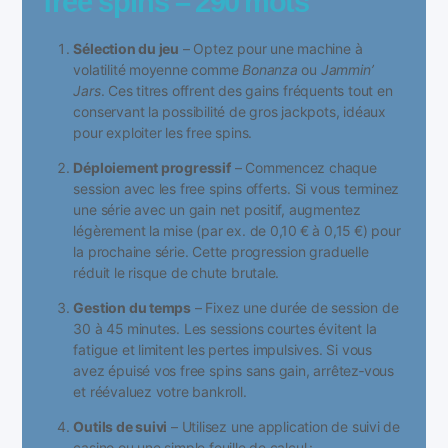
free spins – 290 mots
Sélection du jeu
– Optez pour une machine à
volatilité moyenne comme
Bonanza
ou
Jammin’
Jars
. Ces titres offrent des gains fréquents tout en
conservant la possibilité de gros jackpots, idéaux
pour exploiter les free spins.
Déploiement progressif
– Commencez chaque
session avec les free spins offerts. Si vous terminez
une série avec un gain net positif, augmentez
légèrement la mise (par ex. de 0,10 € à 0,15 €) pour
la prochaine série. Cette progression graduelle
réduit le risque de chute brutale.
Gestion du temps
– Fixez une durée de session de
30 à 45 minutes. Les sessions courtes évitent la
fatigue et limitent les pertes impulsives. Si vous
avez épuisé vos free spins sans gain, arrêtez‑vous
et réévaluez votre bankroll.
Outils de suivi
– Utilisez une application de suivi de
casino ou une simple feuille de calcul :