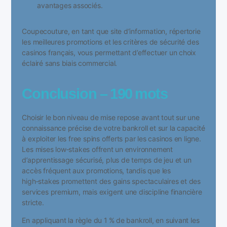
avantages associés.
Coupecouture, en tant que site d’information, répertorie
les meilleures promotions et les critères de sécurité des
casinos français, vous permettant d’effectuer un choix
éclairé sans biais commercial.
Conclusion – 190 mots
Choisir le bon niveau de mise repose avant tout sur une
connaissance précise de votre bankroll et sur la capacité
à exploiter les free spins offerts par les casinos en ligne.
Les mises low‑stakes offrent un environnement
d’apprentissage sécurisé, plus de temps de jeu et un
accès fréquent aux promotions, tandis que les
high‑stakes promettent des gains spectaculaires et des
services premium, mais exigent une discipline financière
stricte.
En appliquant la règle du 1 % de bankroll, en suivant les