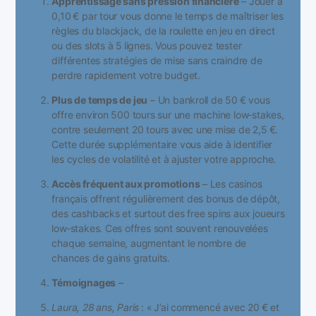
Apprentissage sans pression financière
– Jouer à
0,10 € par tour vous donne le temps de maîtriser les
règles du blackjack, de la roulette en jeu en direct
ou des slots à 5 lignes. Vous pouvez tester
différentes stratégies de mise sans craindre de
perdre rapidement votre budget.
Plus de temps de jeu
– Un bankroll de 50 € vous
offre environ 500 tours sur une machine low‑stakes,
contre seulement 20 tours avec une mise de 2,5 €.
Cette durée supplémentaire vous aide à identifier
les cycles de volatilité et à ajuster votre approche.
Accès fréquent aux promotions
– Les casinos
français offrent régulièrement des bonus de dépôt,
des cashbacks et surtout des free spins aux joueurs
low‑stakes. Ces offres sont souvent renouvelées
chaque semaine, augmentant le nombre de
chances de gains gratuits.
Témoignages
–
Laura, 28 ans, Paris
: « J’ai commencé avec 20 € et