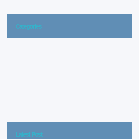
Categories
Latest Post