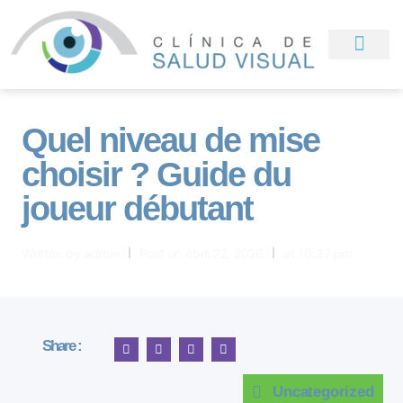
INICIO
QUIENES SOMOS
SERVICIOS
CASOS DE ÉXITO
Quel niveau de mise
choisir ? Guide du
joueur débutant
Written by
admin
Post on
abril 22, 2026
at
10:37 pm
Share :
Uncategorized