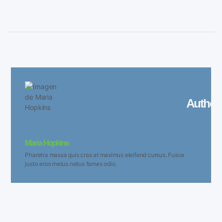
Author
Maria Hopkins
Pharetra massa quis cras at maximus eleifend cursus. Fusce
justo eros metus netus fames odio.