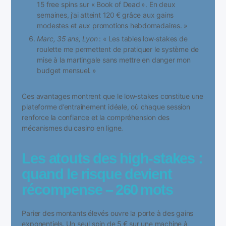
15 free spins sur « Book of Dead ». En deux
semaines, j’ai atteint 120 € grâce aux gains
modestes et aux promotions hebdomadaires. »
Marc, 35 ans, Lyon
: « Les tables low‑stakes de
roulette me permettent de pratiquer le système de
mise à la martingale sans mettre en danger mon
budget mensuel. »
Ces avantages montrent que le low‑stakes constitue une
plateforme d’entraînement idéale, où chaque session
renforce la confiance et la compréhension des
mécanismes du casino en ligne.
Les atouts des high‑stakes :
quand le risque devient
récompense – 260 mots
Parier des montants élevés ouvre la porte à des gains
exponentiels. Un seul spin de 5 € sur une machine à