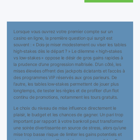
Lorsque vous ouvrez votre premier compte sur un
casino en ligne, la première question qui surgit est
souvent : « Dois‑je miser modestement ou viser les tables
high‑stakes dès le départ ? » Le dilemme « high‑stakes
vs low‑stakes » oppose le désir de gros gains rapides à
la prudence d’une progression maîtrisée. D’un côté, les
mises élevées offrent des jackpots éclatants et l’accès à
des programmes VIP réservés aux gros parieurs. De
l’autre, les tables low‑stakes permettent de jouer plus
longtemps, de tester les règles et de profiter d’un flot
continu de promotions, notamment les tours gratuits.
Le choix du niveau de mise influence directement le
plaisir, le budget et les chances de gagner. Un pari trop
important par rapport à votre bankroll peut transformer
une soirée divertissante en source de stress, alors qu’une
mise trop basse risque de limiter les gains potentiels et