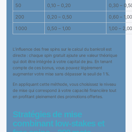
50
0,10 – 0,20
0,30 – 0,5
200
0,20 – 0,50
0,60 – 1,0
1 000
0,50 – 1,00
1,00 – 2,0
L’influence des free spins sur le calcul du bankroll est
directe : chaque spin gratuit ajoute une valeur théorique
qui doit être intégrée à votre capital de jeu. En tenant
compte de ces bonus, vous pouvez légèrement
augmenter votre mise sans dépasser le seuil de 1 %.
En appliquant cette méthode, vous choisissez le niveau
de mise qui correspond à votre capacité financière tout
en profitant pleinement des promotions offertes.
Stratégies de mise
combinant low‑stakes et