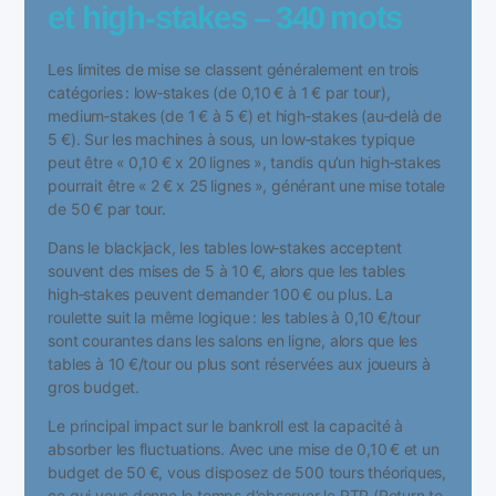
et high‑stakes – 340 mots
Les limites de mise se classent généralement en trois
catégories : low‑stakes (de 0,10 € à 1 € par tour),
medium‑stakes (de 1 € à 5 €) et high‑stakes (au‑delà de
5 €). Sur les machines à sous, un low‑stakes typique
peut être « 0,10 € x 20 lignes », tandis qu’un high‑stakes
pourrait être « 2 € x 25 lignes », générant une mise totale
de 50 € par tour.
Dans le blackjack, les tables low‑stakes acceptent
souvent des mises de 5 à 10 €, alors que les tables
high‑stakes peuvent demander 100 € ou plus. La
roulette suit la même logique : les tables à 0,10 €/tour
sont courantes dans les salons en ligne, alors que les
tables à 10 €/tour ou plus sont réservées aux joueurs à
gros budget.
Le principal impact sur le bankroll est la capacité à
absorber les fluctuations. Avec une mise de 0,10 € et un
budget de 50 €, vous disposez de 500 tours théoriques,
ce qui vous donne le temps d’observer le RTP (Return to