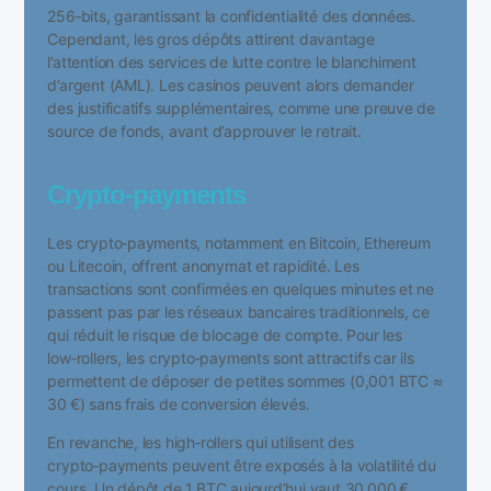
256‑bits, garantissant la confidentialité des données.
Cependant, les gros dépôts attirent davantage
l’attention des services de lutte contre le blanchiment
d’argent (AML). Les casinos peuvent alors demander
des justificatifs supplémentaires, comme une preuve de
source de fonds, avant d’approuver le retrait.
Crypto‑payments
Les crypto‑payments, notamment en Bitcoin, Ethereum
ou Litecoin, offrent anonymat et rapidité. Les
transactions sont confirmées en quelques minutes et ne
passent pas par les réseaux bancaires traditionnels, ce
qui réduit le risque de blocage de compte. Pour les
low‑rollers, les crypto‑payments sont attractifs car ils
permettent de déposer de petites sommes (0,001 BTC ≈
30 €) sans frais de conversion élevés.
En revanche, les high‑rollers qui utilisent des
crypto‑payments peuvent être exposés à la volatilité du
cours. Un dépôt de 1 BTC aujourd’hui vaut 30 000 €,