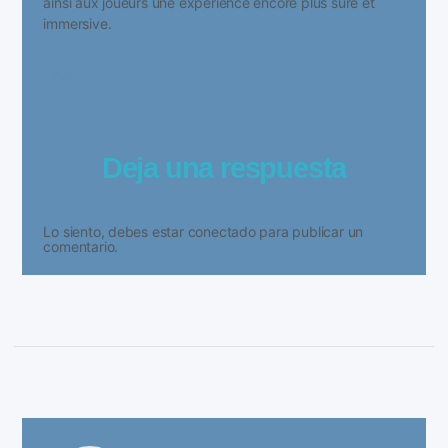
ainsi aux joueurs une expérience encore plus sûre et
immersive.
Tags :
Deja una respuesta
Lo siento, debes estar
conectado
para publicar un
comentario.