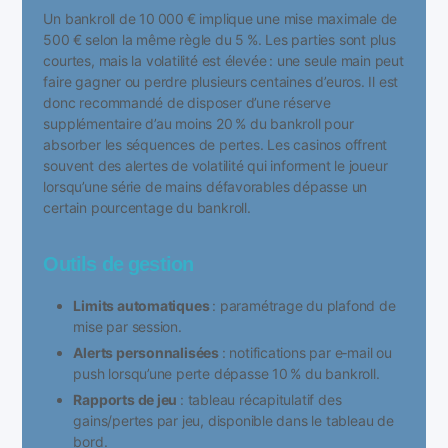
Un bankroll de 10 000 € implique une mise maximale de
500 € selon la même règle du 5 %. Les parties sont plus
courtes, mais la volatilité est élevée : une seule main peut
faire gagner ou perdre plusieurs centaines d’euros. Il est
donc recommandé de disposer d’une réserve
supplémentaire d’au moins 20 % du bankroll pour
absorber les séquences de pertes. Les casinos offrent
souvent des alertes de volatilité qui informent le joueur
lorsqu’une série de mains défavorables dépasse un
certain pourcentage du bankroll.
Outils de gestion
Limits automatiques
: paramétrage du plafond de
mise par session.
Alerts personnalisées
: notifications par e‑mail ou
push lorsqu’une perte dépasse 10 % du bankroll.
Rapports de jeu
: tableau récapitulatif des
gains/pertes par jeu, disponible dans le tableau de
bord.