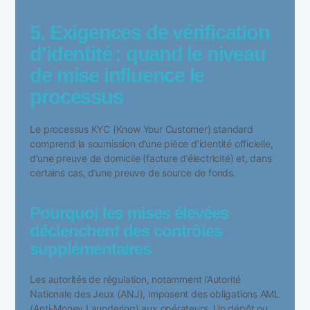
5. Exigences de vérification
d’identité : quand le niveau
de mise influence le
processus
Le processus KYC (Know Your Customer) standard
comprend la soumission d’une pièce d’identité officielle,
d’une preuve de domicile (facture d’électricité) et, dans
certains cas, d’une preuve de source de fonds.
Pourquoi les mises élevées
déclenchent des contrôles
supplémentaires
Les autorités de régulation, notamment l’Autorité
Nationale des Jeux (ANJ), imposent des obligations AML
(Anti‑Money Laundering) aux opérateurs. Un dépôt ou