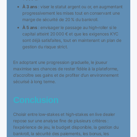
À 3 ans
: viser le statut argent ou or, en augmentant
progressivement les mises tout en conservant une
marge de sécurité de 20 % du bankroll.
À 5 ans
: envisager le passage au high‑roller si le
capital atteint 20 000 € et que les exigences KYC
sont déjà satisfaites, tout en maintenant un plan de
gestion du risque strict.
En adoptant une progression graduelle, le joueur
maximise ses chances de rester fidèle à la plateforme,
d’accroître ses gains et de profiter d’un environnement
sécurisé à long terme.
Conclusion
Choisir entre low‑stakes et high‑stakes en live dealer
repose sur une analyse fine de plusieurs critères :
l’expérience de jeu, le budget disponible, la gestion du
bankroll, la sécurité des paiements, les bonus, les