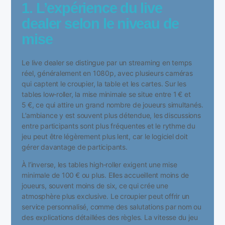
1. L’expérience du live
dealer selon le niveau de
mise
Le live dealer se distingue par un streaming en temps
réel, généralement en 1080p, avec plusieurs caméras
qui captent le croupier, la table et les cartes. Sur les
tables low‑roller, la mise minimale se situe entre 1 € et
5 €, ce qui attire un grand nombre de joueurs simultanés.
L’ambiance y est souvent plus détendue, les discussions
entre participants sont plus fréquentes et le rythme du
jeu peut être légèrement plus lent, car le logiciel doit
gérer davantage de participants.
À l’inverse, les tables high‑roller exigent une mise
minimale de 100 € ou plus. Elles accueillent moins de
joueurs, souvent moins de six, ce qui crée une
atmosphère plus exclusive. Le croupier peut offrir un
service personnalisé, comme des salutations par nom ou
des explications détaillées des règles. La vitesse du jeu