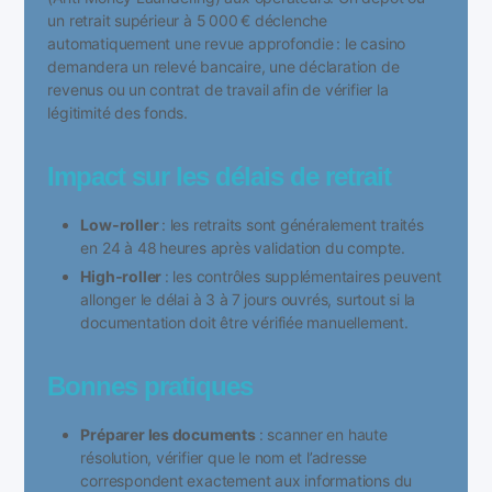
un retrait supérieur à 5 000 € déclenche
automatiquement une revue approfondie : le casino
demandera un relevé bancaire, une déclaration de
revenus ou un contrat de travail afin de vérifier la
légitimité des fonds.
Impact sur les délais de retrait
Low‑roller
: les retraits sont généralement traités
en 24 à 48 heures après validation du compte.
High‑roller
: les contrôles supplémentaires peuvent
allonger le délai à 3 à 7 jours ouvrés, surtout si la
documentation doit être vérifiée manuellement.
Bonnes pratiques
Préparer les documents
: scanner en haute
résolution, vérifier que le nom et l’adresse
correspondent exactement aux informations du