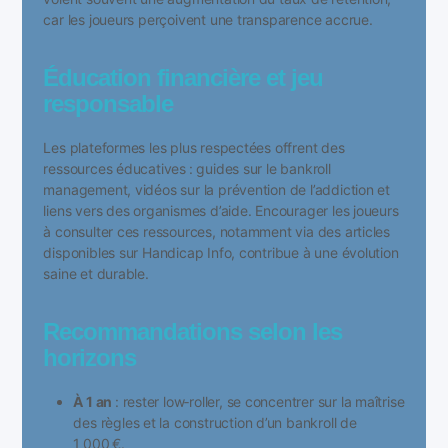
car les joueurs perçoivent une transparence accrue.
Éducation financière et jeu
responsable
Les plateformes les plus respectées offrent des
ressources éducatives : guides sur le bankroll
management, vidéos sur la prévention de l’addiction et
liens vers des organismes d’aide. Encourager les joueurs
à consulter ces ressources, notamment via des articles
disponibles sur Handicap Info, contribue à une évolution
saine et durable.
Recommandations selon les
horizons
À 1 an
: rester low‑roller, se concentrer sur la maîtrise
des règles et la construction d’un bankroll de
1 000 €.