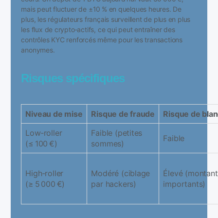
mais peut fluctuer de ±10 % en quelques heures. De
plus, les régulateurs français surveillent de plus en plus
les flux de crypto‑actifs, ce qui peut entraîner des
contrôles KYC renforcés même pour les transactions
anonymes.
Risques spécifiques
Niveau de mise
Risque de fraude
Risque de bla
Low‑roller
Faible (petites
Faible
(≤ 100 €)
sommes)
High‑roller
Modéré (ciblage
Élevé (montant
(≥ 5 000 €)
par hackers)
importants)