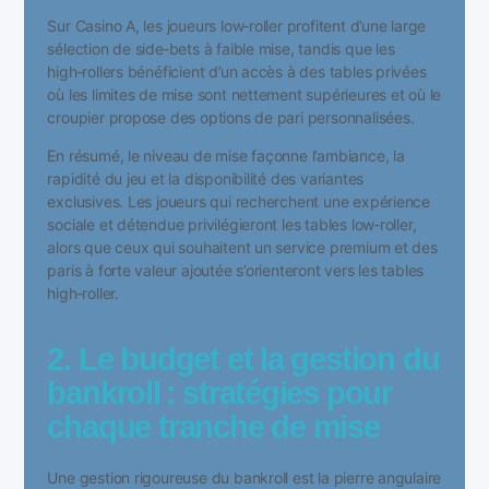
Sur Casino A, les joueurs low‑roller profitent d’une large
sélection de side‑bets à faible mise, tandis que les
high‑rollers bénéficient d’un accès à des tables privées
où les limites de mise sont nettement supérieures et où le
croupier propose des options de pari personnalisées.
En résumé, le niveau de mise façonne l’ambiance, la
rapidité du jeu et la disponibilité des variantes
exclusives. Les joueurs qui recherchent une expérience
sociale et détendue privilégieront les tables low‑roller,
alors que ceux qui souhaitent un service premium et des
paris à forte valeur ajoutée s’orienteront vers les tables
high‑roller.
2. Le budget et la gestion du
bankroll : stratégies pour
chaque tranche de mise
Une gestion rigoureuse du bankroll est la pierre angulaire