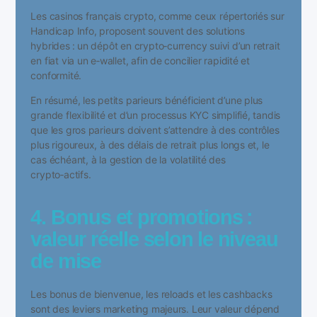
Les casinos français crypto, comme ceux répertoriés sur
Handicap Info, proposent souvent des solutions
hybrides : un dépôt en crypto‑currency suivi d’un retrait
en fiat via un e‑wallet, afin de concilier rapidité et
conformité.
En résumé, les petits parieurs bénéficient d’une plus
grande flexibilité et d’un processus KYC simplifié, tandis
que les gros parieurs doivent s’attendre à des contrôles
plus rigoureux, à des délais de retrait plus longs et, le
cas échéant, à la gestion de la volatilité des
crypto‑actifs.
4. Bonus et promotions :
valeur réelle selon le niveau
de mise
Les bonus de bienvenue, les reloads et les cashbacks
sont des leviers marketing majeurs. Leur valeur dépend