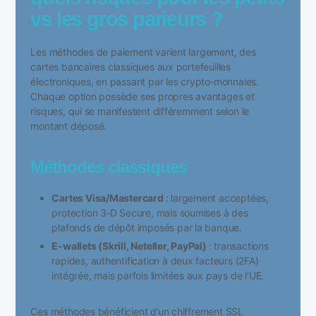
vs les gros parieurs ?
Les méthodes de paiement varient largement, des
cartes bancaires classiques aux portefeuilles
électroniques, en passant par les crypto‑monnaies.
Chaque option possède ses propres avantages et
risques, qui se manifestent différemment selon le
montant déposé.
Méthodes classiques
Cartes Visa/Mastercard
: largement acceptées,
protection 3‑D Secure, mais soumises à des
plafonds de dépôt imposés par la banque.
E‑wallets (Skrill, Neteller, PayPal)
: transactions
rapides, authentification à deux facteurs (2FA)
intégrée, mais parfois limitées aux pays de l’UE.
Ces méthodes bénéficient d’un chiffrement SSL