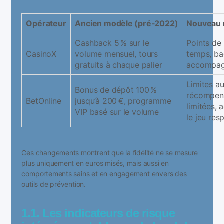
Opérateur
Ancien modèle (pré‑2022)
Nouveau 
Cashback 5 % sur le
Points de 
CasinoX
volume mensuel, tours
temps, ba
gratuits à chaque palier
accompag
Limites a
Bonus de dépôt 100 %
récompens
BetOnline
jusqu’à 200 €, programme
limitées, 
VIP basé sur le volume
le jeu res
Ces changements montrent que la fidélité ne se mesure
plus uniquement en euros misés, mais aussi en
comportements sains et en engagement envers des
outils de prévention.
1.1. Les indicateurs de risque