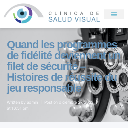
Quand les programmes
de fidélité deviennent un
filet de sécurité –
Histoires de réussite du
jeu responsable
Written by
admin
Post on
diciembre 27, 2025
at
10:51 pm