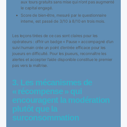
aux tours gratuits sans mise qui n’ont pas augmenté
le capital engagé.
Score de bien‑être, mesuré par le questionnaire
interne, est passé de 3/10 à 8/10 en trois mois.
Les leçons tirées de ce cas sont claires pour les
opérateurs : offrir un badge « Pause » accompagné d’un
suivi humain crée un point d’entrée efficace pour les
joueurs en difficulté. Pour les joueurs, reconnaître les
alertes et accepter l’aide disponible constitue le premier
pas vers la maîtrise.
3. Les mécanismes de
« récompense » qui
encouragent la modération
plutôt que la
surconsommation