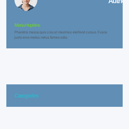
Author
Maria Hopkins
Pharetra massa quis cras at maximus eleifend cursus. Fusce
justo eros metus netus fames odio.
Categories