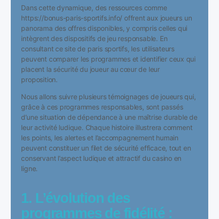
Dans cette dynamique, des ressources comme
https://bonus-paris-sportifs.info/
offrent aux joueurs un
panorama des offres disponibles, y compris celles qui
intègrent des dispositifs de jeu responsable. En
consultant ce site de paris sportifs, les utilisateurs
peuvent comparer les programmes et identifier ceux qui
placent la sécurité du joueur au cœur de leur
proposition.
Nous allons suivre plusieurs témoignages de joueurs qui,
grâce à ces programmes responsables, sont passés
d’une situation de dépendance à une maîtrise durable de
leur activité ludique. Chaque histoire illustrera comment
les points, les alertes et l’accompagnement humain
peuvent constituer un filet de sécurité efficace, tout en
conservant l’aspect ludique et attractif du casino en
ligne.
1. L’évolution des
programmes de fidélité :