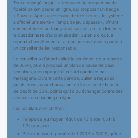
Tout a changé lorsqu’il a découvert le programme de
fidélité de son casino en ligne, qui proposait un badge
« Pause ». Après une session de trois heures, le système
a affiché une alerte « Temps de jeu dépassé », offrant
immédiatement un tour gratuit sans mise et un lien vers
le questionnaire d’auto‑évaluation. Julien a cliqué, a
répondu honnêtement et a reçu une invitation à parler à
un conseiller de jeu responsable.
Le conseiller a d’abord validé le sentiment de surcharge
de Julien, puis a proposé un plan de pause de deux
semaines, accompagné d’un suivi quotidien par
messagerie. Durant cette période, Julien a reçu des
points bonus pour chaque jour où il a respecté la limite
de dépôt de 30 €, points qu’il a pu échanger contre des
séances de coaching en ligne.
Les résultats sont chiffrés :
Temps de jeu moyen réduit de 70 % (de 4,5 h à
1,3 h par jour).
Perte mensuelle passée de 1 200 € à 350 €, grâce