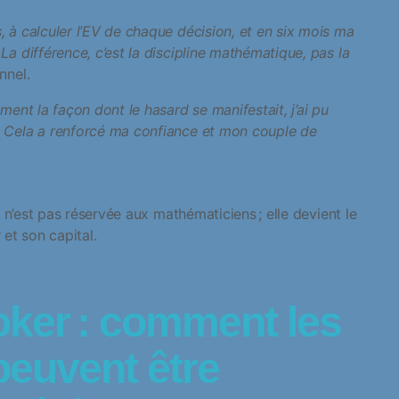
, à calculer l’EV de chaque décision, et en six mois ma
La différence, c’est la discipline mathématique, pas la
nnel.
ment la façon dont le hasard se manifestait, j’ai pu
. Cela a renforcé ma confiance et mon couple de
 n’est pas réservée aux mathématiciens ; elle devient le
 et son capital.
poker : comment les
peuvent être