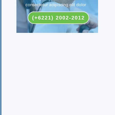
consectetur adipiscing elit dolor
(+6221) 2002-2012