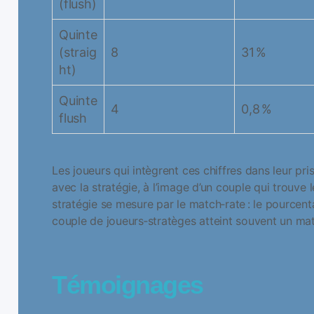
(flush)
Quinte
(straig
8
31 %
ht)
Quinte
4
0,8 %
flush
Les joueurs qui intègrent ces chiffres dans leur pr
avec la stratégie, à l’image d’un couple qui trouve l
stratégie se mesure par le match‑rate : le pourcent
couple de joueurs‑stratèges atteint souvent un mat
Témoignages