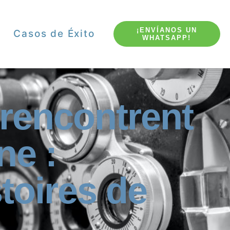
¡ENVÍANOS UN
Casos de Éxito
WHATSAPP!
rencontrent
ne :
stoires de