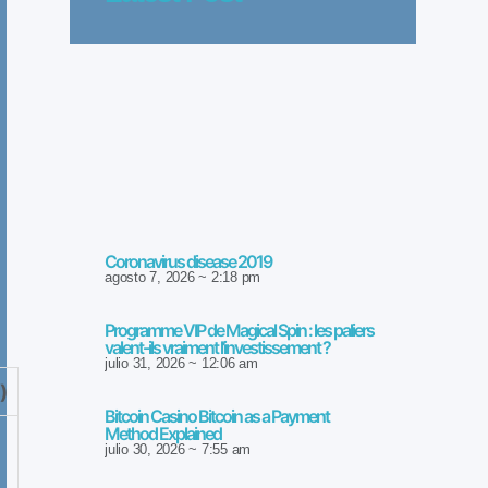
Coronavirus disease 2019
agosto 7, 2026
2:18 pm
Programme VIP de Magical Spin : les paliers
valent-ils vraiment l’investissement ?
julio 31, 2026
12:06 am
)
Bitcoin Casino Bitcoin as a Payment
Method Explained
julio 30, 2026
7:55 am