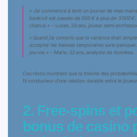
« J’ai commencé à tenir un journal de mes mains
bankroll est passée de 500 € à plus de 3 000 €. 
chance. »
– Lucas, 28 ans, joueur semi‑professio
« Quand j’ai compris que la variance était simple
accepter les baisses temporaires sans paniquer
jeu‑vie. »
– Marie, 32 ans, analyste de données.
Ces récits montrent que la théorie des probabilités
fil conducteur d’une relation durable entre le joueur
2. Free‑spins et 
bonus de casino 