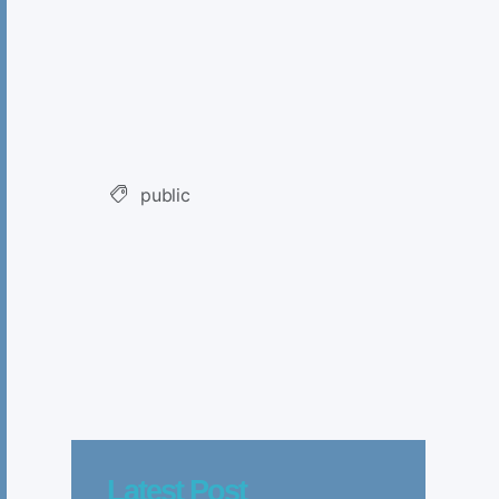
public
Latest Post