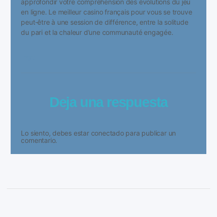
approfondir votre compréhension des évolutions du jeu
en ligne. Le meilleur casino français pour vous se trouve
peut‑être à une session de différence, entre la solitude
du pari et la chaleur d’une communauté engagée.
Tags :
Deja una respuesta
Lo siento, debes estar
conectado
para publicar un
comentario.