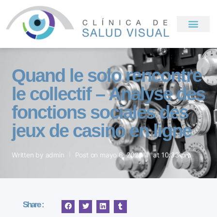
Quand le solo rencontre
le collectif – Analyse des
fonctions sociales des
jeux de casino en ligne
Written by
admin
Post on
mayo 6, 2026
at
10:33 pm
Share :