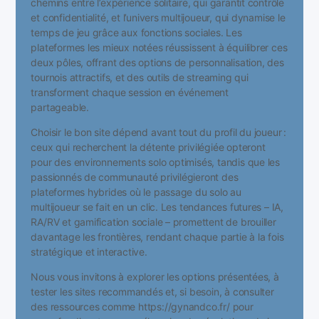
chemins entre l’expérience solitaire, qui garantit contrôle
et confidentialité, et l’univers multijoueur, qui dynamise le
temps de jeu grâce aux fonctions sociales. Les
plateformes les mieux notées réussissent à équilibrer ces
deux pôles, offrant des options de personnalisation, des
tournois attractifs, et des outils de streaming qui
transforment chaque session en événement
partageable.
Choisir le bon site dépend avant tout du profil du joueur :
ceux qui recherchent la détente privilégiée opteront
pour des environnements solo optimisés, tandis que les
passionnés de communauté privilégieront des
plateformes hybrides où le passage du solo au
multijoueur se fait en un clic. Les tendances futures – IA,
RA/RV et gamification sociale – promettent de brouiller
davantage les frontières, rendant chaque partie à la fois
stratégique et interactive.
Nous vous invitons à explorer les options présentées, à
tester les sites recommandés et, si besoin, à consulter
des ressources comme https://gynandco.fr/ pour