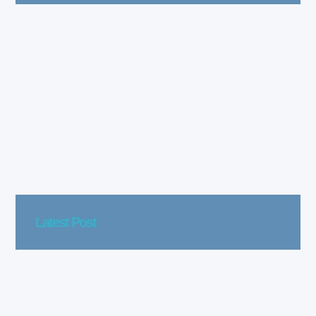
Latest Post