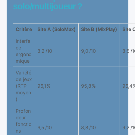
solo/multijoueur ?
Critère
Site A (SoloMax)
Site B (MixPlay)
Site 
Interfa
ce
8,2 /10
9,0 /10
8,5 /1
ergono
mique
Variété
de jeux
(RTP
96,1 %
95,8 %
96,4 
moyen
)
Profon
deur
fonctio
6,5 /10
8,8 /10
9,2 /1
ns