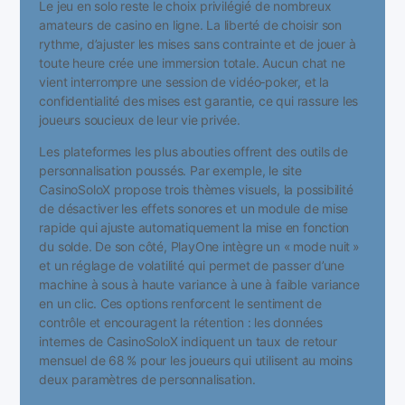
Le jeu en solo reste le choix privilégié de nombreux
amateurs de casino en ligne. La liberté de choisir son
rythme, d’ajuster les mises sans contrainte et de jouer à
toute heure crée une immersion totale. Aucun chat ne
vient interrompre une session de vidéo‑poker, et la
confidentialité des mises est garantie, ce qui rassure les
joueurs soucieux de leur vie privée.
Les plateformes les plus abouties offrent des outils de
personnalisation poussés. Par exemple, le site
CasinoSoloX propose trois thèmes visuels, la possibilité
de désactiver les effets sonores et un module de mise
rapide qui ajuste automatiquement la mise en fonction
du solde. De son côté, PlayOne intègre un « mode nuit »
et un réglage de volatilité qui permet de passer d’une
machine à sous à haute variance à une à faible variance
en un clic. Ces options renforcent le sentiment de
contrôle et encouragent la rétention : les données
internes de CasinoSoloX indiquent un taux de retour
mensuel de 68 % pour les joueurs qui utilisent au moins
deux paramètres de personnalisation.