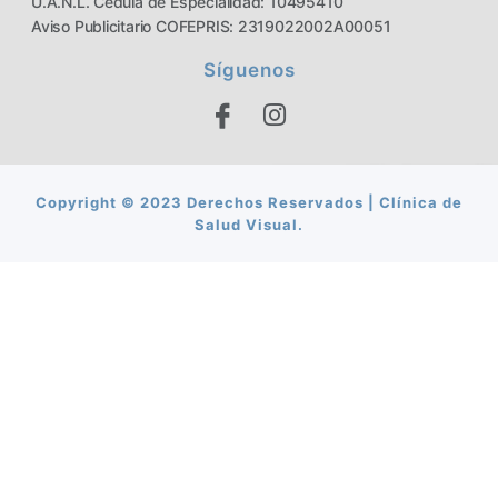
U.A.N.L. Cédula de Especialidad: 10495410
Aviso Publicitario COFEPRIS: 2319022002A00051
Síguenos
Copyright © 2023 Derechos Reservados | Clínica de
Salud Visual.