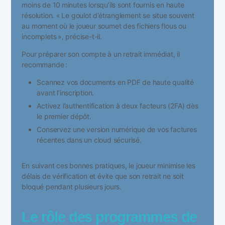
moins de 10 minutes lorsqu’ils sont fournis en haute
résolution. « Le goulot d’étranglement se situe souvent
au moment où le joueur soumet des fichiers flous ou
incomplets », précise-t-il.
Pour préparer son compte à un retrait immédiat, il
recommande :
Scannez vos documents en PDF de haute qualité
avant l’inscription.
Activez l’authentification à deux facteurs (2FA) dès
le premier dépôt.
Conservez une version numérique de vos factures
récentes dans un cloud sécurisé.
En suivant ces bonnes pratiques, le joueur minimise les
délais de vérification et évite que son retrait ne soit
bloqué pendant plusieurs jours.
Le rôle des programmes de