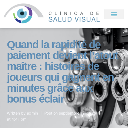
Quand la rapidité de
paiement devient l’atout
maître : histoires de
joueurs qui gagnent en
minutes grâce aux
bonus éclair
Written by
admin
Post on
septiembre 12, 2025
at
4:41 pm