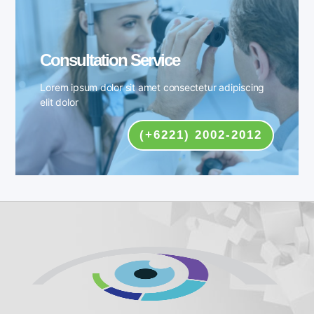
Consultation Service
Lorem ipsum dolor sit amet consectetur adipiscing
elit dolor
(+6221) 2002-2012