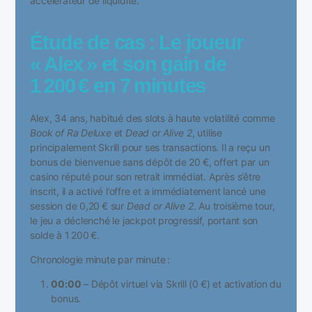
accélérateur de liquidité.
Étude de cas : Le joueur
« Alex » et son gain de
1 200 € en 7 minutes
Alex, 34 ans, habitué des slots à haute volatilité comme
Book of Ra Deluxe
et
Dead or Alive 2
, utilise
principalement Skrill pour ses transactions. Il a reçu un
bonus de bienvenue sans dépôt de 20 €, offert par un
casino réputé pour son retrait immédiat. Après s’être
inscrit, il a activé l’offre et a immédiatement lancé une
session de 0,20 € sur
Dead or Alive 2
. Au troisième tour,
le jeu a déclenché le jackpot progressif, portant son
solde à 1 200 €.
Chronologie minute par minute :
00:00
– Dépôt virtuel via Skrill (0 €) et activation du
bonus.