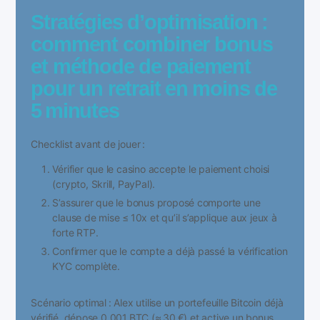
Stratégies d’optimisation :
comment combiner bonus
et méthode de paiement
pour un retrait en moins de
5 minutes
Checklist avant de jouer :
Vérifier que le casino accepte le paiement choisi
(crypto, Skrill, PayPal).
S’assurer que le bonus proposé comporte une
clause de mise ≤ 10x et qu’il s’applique aux jeux à
forte RTP.
Confirmer que le compte a déjà passé la vérification
KYC complète.
Scénario optimal : Alex utilise un portefeuille Bitcoin déjà
vérifié, dépose 0,001 BTC (≈ 30 €) et active un bonus