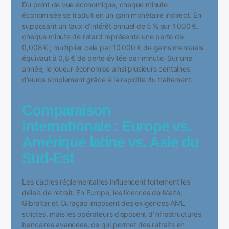
Du point de vue économique, chaque minute
économisée se traduit en un gain monétaire indirect. En
supposant un taux d’intérêt annuel de 5 % sur 1 000 €,
chaque minute de retard représente une perte de
0,008 € ; multiplier cela par 10 000 € de gains mensuels
équivaut à 0,8 € de perte évitée par minute. Sur une
année, le joueur économise ainsi plusieurs centaines
d’euros simplement grâce à la rapidité du traitement.
Comparaison
internationale : Europe vs.
Amérique latine vs. Asie du
Sud‑Est
Les cadres réglementaires influencent fortement les
délais de retrait. En Europe, les licences de Malte,
Gibraltar et Curaçao imposent des exigences AML
strictes, mais les opérateurs disposent d’infrastructures
bancaires avancées, ce qui permet des retraits en