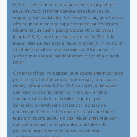
0,10 €, le joueur récupère rapidement de l’argent qu’il
peut réinvestir et retirer dès que les exigences de
wagering sont satisfaites. Les reload bonus, quant à eux,
offrent un pourcentage supplémentaire sur les dépôts
récurrents ; un casino peut proposer 50 % de bonus
jusqu’à 200 €, avec une clause de mise de 20x. Si le
joueur mise sur des slots à haute volatilité (RTP 96‑98 %)
et atteint le seuil de mise en moins de 30 minutes, le
solde bonus devient immédiatement disponible pour le
retrait.
Certaines offres “no‑deposit” sont spécialement conçues
pour un retrait instantané : elles ne nécessitent aucun
dépôt, offrent entre 5 € et 30 € de crédit, et imposent
une mise de 5x uniquement sur des jeux à faible
variance. Une fois le pari réalisé, le joueur peut
demander le retrait sans passer par la phase de
conversion du bonus. Les opérateurs qui structurent
leurs promotions autour de ces mécanismes réduisent
considérablement le temps entre la victoire et le
paiement, transformant le bonus en véritable