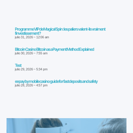
Programme VIP de Magical Spin : les paliers valent-ils vraiment
l’investissement ?
julio 31, 2026
12:06 am
Bitcoin Casino Bitcoin as a Payment Method Explained
julio 30, 2026
7:55 am
Test
julio 29, 2026
5:34 pm
ee pay by mobile casino guide for fast deposits and safety
julio 28, 2026
4:57 pm