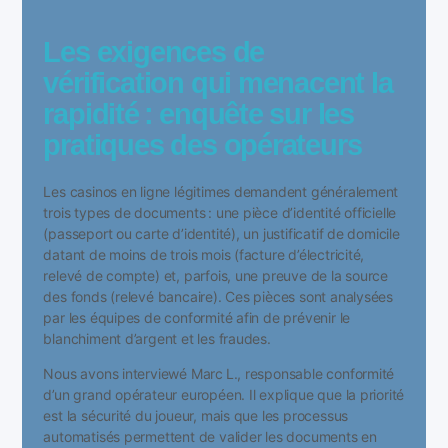
Les exigences de
vérification qui menacent la
rapidité : enquête sur les
pratiques des opérateurs
Les casinos en ligne légitimes demandent généralement
trois types de documents : une pièce d’identité officielle
(passeport ou carte d’identité), un justificatif de domicile
datant de moins de trois mois (facture d’électricité,
relevé de compte) et, parfois, une preuve de la source
des fonds (relevé bancaire). Ces pièces sont analysées
par les équipes de conformité afin de prévenir le
blanchiment d’argent et les fraudes.
Nous avons interviewé Marc L., responsable conformité
d’un grand opérateur européen. Il explique que la priorité
est la sécurité du joueur, mais que les processus
automatisés permettent de valider les documents en