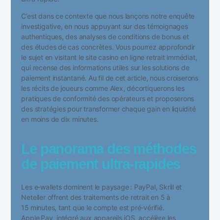
C’est dans ce contexte que nous lançons notre enquête
investigative, en nous appuyant sur des témoignages
authentiques, des analyses de conditions de bonus et
des études de cas concrètes. Vous pourrez approfondir
le sujet en visitant le site
casino en ligne retrait immédiat
,
qui recense des informations utiles sur les solutions de
paiement instantané. Au fil de cet article, nous croiserons
les récits de joueurs comme Alex, décortiquerons les
pratiques de conformité des opérateurs et proposerons
des stratégies pour transformer chaque gain en liquidité
en moins de dix minutes.
Le panorama des méthodes
de paiement ultra‑rapides
Les e‑wallets dominent le paysage : PayPal, Skrill et
Neteller offrent des traitements de retrait en 5 à
15 minutes, tant que le compte est pré‑vérifié.
Apple Pay, intégré aux appareils iOS, accélère les