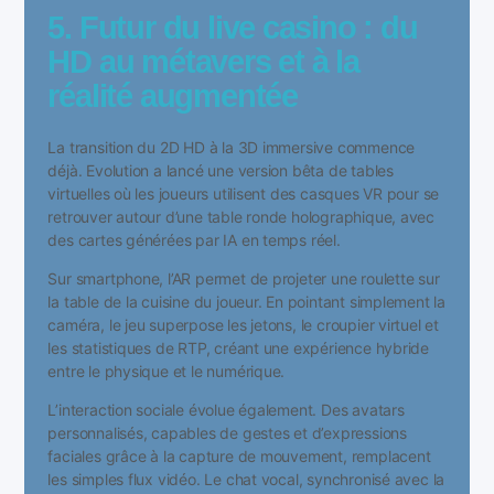
5. Futur du live casino : du
HD au métavers et à la
réalité augmentée
La transition du 2D HD à la 3D immersive commence
déjà. Evolution a lancé une version bêta de tables
virtuelles où les joueurs utilisent des casques VR pour se
retrouver autour d’une table ronde holographique, avec
des cartes générées par IA en temps réel.
Sur smartphone, l’AR permet de projeter une roulette sur
la table de la cuisine du joueur. En pointant simplement la
caméra, le jeu superpose les jetons, le croupier virtuel et
les statistiques de RTP, créant une expérience hybride
entre le physique et le numérique.
L’interaction sociale évolue également. Des avatars
personnalisés, capables de gestes et d’expressions
faciales grâce à la capture de mouvement, remplacent
les simples flux vidéo. Le chat vocal, synchronisé avec la