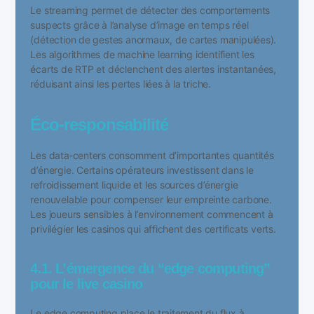
Le streaming permet de détecter des comportements
suspects grâce à l’analyse d’image en temps réel
(détection de gestes anormaux, de cartes manipulées).
Les algorithmes de machine learning identifient les
écarts de RTP et déclenchent des alertes instantanées,
réduisant ainsi les pertes liées à la triche.
Éco‑responsabilité
Les data‑centers consomment d’importantes quantités
d’énergie. Certains opérateurs investissent dans le
refroidissement liquide et les sources d’énergie
renouvelable pour compenser leur empreinte carbone.
Les joueurs sensibles à l’environnement commencent à
privilégier les casinos qui affichent des certificats verts.
4.1. L’émergence du “edge computing”
pour le live casino
Le edge computing place le traitement du flux à