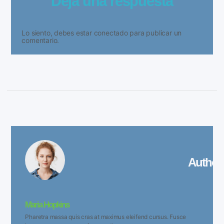
Deja una respuesta
Lo siento, debes estar
conectado
para publicar un
comentario.
Author
Maria Hopkins
Pharetra massa quis cras at maximus eleifend cursus. Fusce