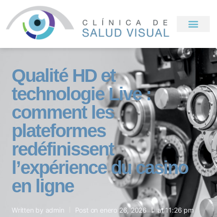
Qualité HD et
technologie Live :
comment les
plateformes
redéfinissent
l’expérience du casino
en ligne
Written by
admin
Post on
enero 26, 2026
at
11:26 pm