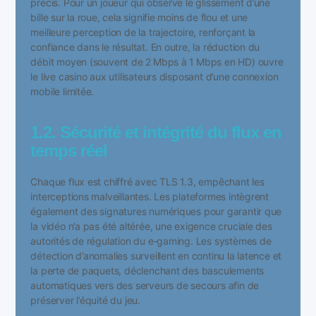
précis. Pour un joueur qui observe le glissement d’une
bille sur la roue, cela signifie moins de flou et une
meilleure perception de la trajectoire, renforçant la
confiance dans le résultat. En outre, la réduction du
débit moyen (souvent de 2 Mbps à 1 Mbps en HD) ouvre
le live casino aux utilisateurs disposant d’une connexion
mobile limitée.
1.2. Sécurité et intégrité du flux en
temps réel
Chaque flux est chiffré avec TLS 1.3, empêchant les
interceptions malveillantes. Les plateformes intègrent
également des signatures numériques pour garantir que
la vidéo n’a pas été altérée, une exigence cruciale des
autorités de régulation du e‑gaming. Les systèmes de
détection d’anomalies surveillent en continu la latence et
la perte de paquets, déclenchant des basculements
automatiques vers des serveurs de secours afin de
préserver l’équité du jeu.