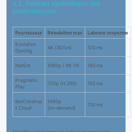
2.1. Tableau synthétique des
performances
Fournisseur
Résolution max
Latence moyenne
Evolution
4K (30 fps)
120 ms
Gaming
NetEnt
1080p / 8K VR
180 ms
Pragmatic
720p (H.265)
150 ms
Play
BetConstruc
1080p
130 ms
t Cloud
(on‑demand)
*Stabilité = pourcentage de temps sans interruption