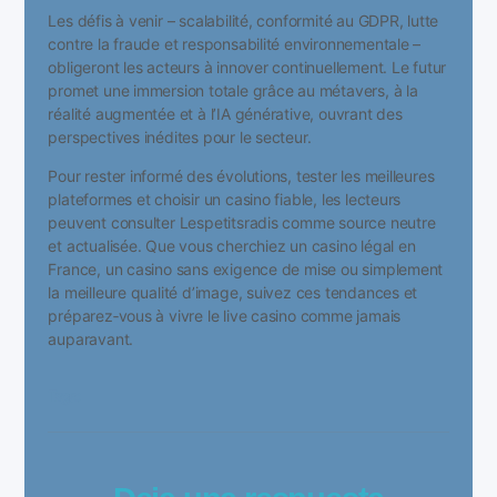
Les défis à venir – scalabilité, conformité au GDPR, lutte
contre la fraude et responsabilité environnementale –
obligeront les acteurs à innover continuellement. Le futur
promet une immersion totale grâce au métavers, à la
réalité augmentée et à l’IA générative, ouvrant des
perspectives inédites pour le secteur.
Pour rester informé des évolutions, tester les meilleures
plateformes et choisir un casino fiable, les lecteurs
peuvent consulter Lespetitsradis comme source neutre
et actualisée. Que vous cherchiez un casino légal en
France, un casino sans exigence de mise ou simplement
la meilleure qualité d’image, suivez ces tendances et
préparez‑vous à vivre le live casino comme jamais
auparavant.
Tags :