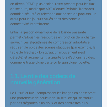
en direct. RTMP, plus ancien, reste présent pour les flux
de secours, tandis que SRT (Secure Reliable Transport)
combine sécurité et tolérance aux pertes de paquets, un
atout pour les joueurs situés dans des zones à
connectivité intermittente.
Enfin, la gestion dynamique de la bande passante
permet d’allouer les ressources en fonction de la charge
serveur. Les algorithmes de compression adaptative
réduisent le poids des scènes statiques (par exemple, la
table de blackjack lorsqu’aucun mouvement n’est
détecté) et augmentent la qualité lors d’actions rapides,
comme le tirage d’une carte ou le spin d’une roulette.
1.1. Le rôle des codecs de
nouvelle génération
Le H.265 et l’AV1 compressent les images en conservant
une profondeur de couleur de 10 bits, ce qui se traduit
par des dégradés plus doux et des contrastes plus