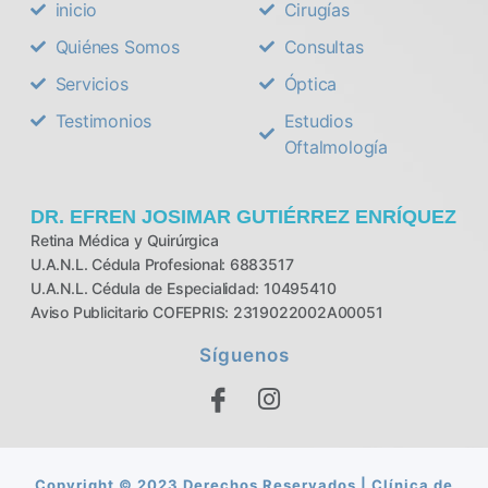
inicio
Cirugías
Quiénes Somos
Consultas
Servicios
Óptica
Testimonios
Estudios
Oftalmología
DR. EFREN JOSIMAR GUTIÉRREZ ENRÍQUEZ
Retina Médica y Quirúrgica
U.A.N.L. Cédula Profesional: 6883517
U.A.N.L. Cédula de Especialidad: 10495410
Aviso Publicitario COFEPRIS: 2319022002A00051
Síguenos
Copyright © 2023 Derechos Reservados | Clínica de