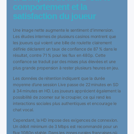
comportement et la
satisfaction du joueur
Une image nette augmente le sentiment d’immersion.
Les études internes de plusieurs casinos montrent que
les joueurs qui voient une bille de roulette clairement
définie déclarent un taux de confiance de 87 % dans le
résultat, contre 71 % pour les flux en 480p. Cette
confiance se traduit par des mises plus élevées et une
plus grande propension à rester plusieurs heures en jeu.
Les données de rétention indiquent que la durée
moyenne d’une session Live passe de 22 minutes en SD
à 34 minutes en HD. Les joueurs apprécient également la
possibilité de zoomer sur le croupier, ce qui rend les
interactions sociales plus authentiques et encourage le
chat vocal.
Cependant, la HD impose des exigences de connexion.
Un débit minimum de 3 Mbps est recommandé pour un
flux 1080p stable. Dans les zones rurales françaises où