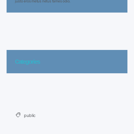
justo eros metus netus fames odio.
Categories
public