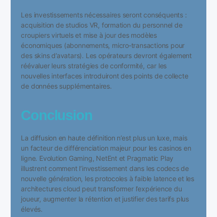
Les investissements nécessaires seront conséquents :
acquisition de studios VR, formation du personnel de
croupiers virtuels et mise à jour des modèles
économiques (abonnements, micro‑transactions pour
des skins d’avatars). Les opérateurs devront également
réévaluer leurs stratégies de conformité, car les
nouvelles interfaces introduiront des points de collecte
de données supplémentaires.
Conclusion
La diffusion en haute définition n’est plus un luxe, mais
un facteur de différenciation majeur pour les casinos en
ligne. Evolution Gaming, NetEnt et Pragmatic Play
illustrent comment l’investissement dans les codecs de
nouvelle génération, les protocoles à faible latence et les
architectures cloud peut transformer l’expérience du
joueur, augmenter la rétention et justifier des tarifs plus
élevés.