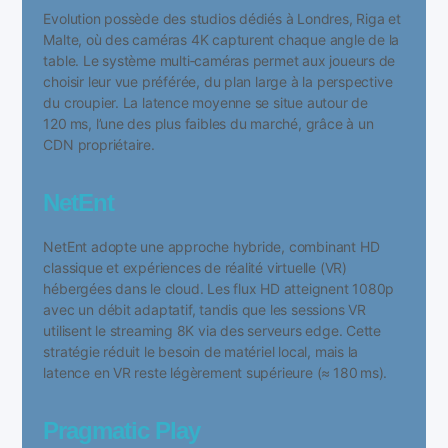
Evolution possède des studios dédiés à Londres, Riga et
Malte, où des caméras 4K capturent chaque angle de la
table. Le système multi‑caméras permet aux joueurs de
choisir leur vue préférée, du plan large à la perspective
du croupier. La latence moyenne se situe autour de
120 ms, l’une des plus faibles du marché, grâce à un
CDN propriétaire.
NetEnt
NetEnt adopte une approche hybride, combinant HD
classique et expériences de réalité virtuelle (VR)
hébergées dans le cloud. Les flux HD atteignent 1080p
avec un débit adaptatif, tandis que les sessions VR
utilisent le streaming 8K via des serveurs edge. Cette
stratégie réduit le besoin de matériel local, mais la
latence en VR reste légèrement supérieure (≈ 180 ms).
Pragmatic Play