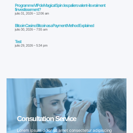
Programme VIP de Magical Spin : les paliers valent-ils vraiment
l’investissement ?
julio 31, 2026
12:06 am
Bitcoin Casino Bitcoin as a Payment Method Explained
julio 30, 2026
7:55 am
Test
julio 29, 2026
5:34 pm
Consultation Service
Lorem ipsum dolor sit amet consectetur adipiscing