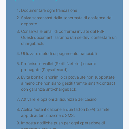
Documentare ogni transazione
Salva screenshot della schermata di conferma del
deposito.
Conserva le email di conferma inviate dal PSP.
Questi documenti saranno utili se devi contestare un
chargeback.
Utilizzare metodi di pagamento tracciabili
Preferisci e‑wallet (Skrill, Neteller) o carte
prepagate (Paysafecard).
Evita bonifici anonimi o criptovalute non supportate,
a meno che non siano gestiti tramite smart‑contract
con garanzia anti‑chargeback.
Attivare le opzioni di sicurezza del casinò
Abilita l’autenticazione a due fattori (2FA) tramite
app di autenticazione o SMS.
Imposta notifiche push per ogni operazione di
deposito o prelievo.