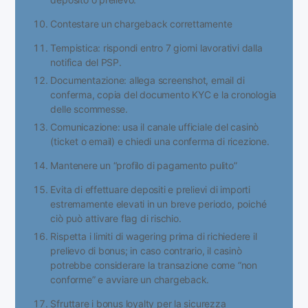
Contestare un chargeback correttamente
Tempistica: rispondi entro 7 giorni lavorativi dalla
notifica del PSP.
Documentazione: allega screenshot, email di
conferma, copia del documento KYC e la cronologia
delle scommesse.
Comunicazione: usa il canale ufficiale del casinò
(ticket o email) e chiedi una conferma di ricezione.
Mantenere un “profilo di pagamento pulito”
Evita di effettuare depositi e prelievi di importi
estremamente elevati in un breve periodo, poiché
ciò può attivare flag di rischio.
Rispetta i limiti di wagering prima di richiedere il
prelievo di bonus; in caso contrario, il casinò
potrebbe considerare la transazione come “non
conforme” e avviare un chargeback.
Sfruttare i bonus loyalty per la sicurezza