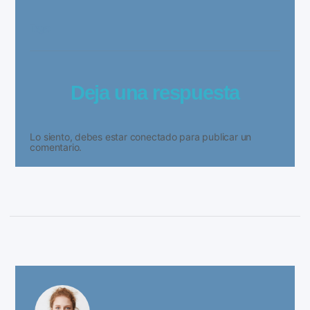
Tags :
Deja una respuesta
Lo siento, debes estar
conectado
para publicar un
comentario.