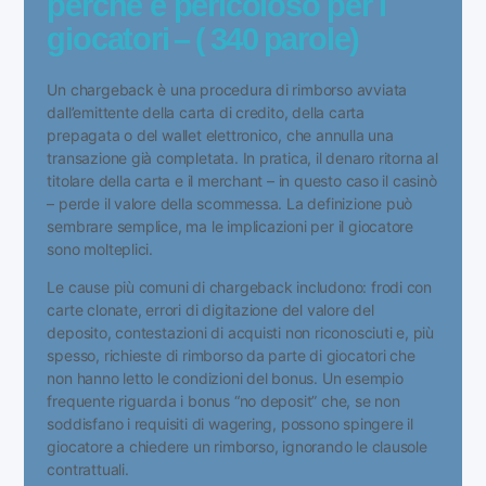
perché è pericoloso per i
giocatori – ( 340 parole)
Un chargeback è una procedura di rimborso avviata
dall’emittente della carta di credito, della carta
prepagata o del wallet elettronico, che annulla una
transazione già completata. In pratica, il denaro ritorna al
titolare della carta e il merchant – in questo caso il casinò
– perde il valore della scommessa. La definizione può
sembrare semplice, ma le implicazioni per il giocatore
sono molteplici.
Le cause più comuni di chargeback includono: frodi con
carte clonate, errori di digitazione del valore del
deposito, contestazioni di acquisti non riconosciuti e, più
spesso, richieste di rimborso da parte di giocatori che
non hanno letto le condizioni del bonus. Un esempio
frequente riguarda i bonus “no deposit” che, se non
soddisfano i requisiti di wagering, possono spingere il
giocatore a chiedere un rimborso, ignorando le clausole
contrattuali.