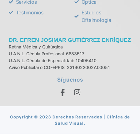
Servicios
Óptica
Testimonios
Estudios
Oftalmología
DR. EFREN JOSIMAR GUTIÉRREZ ENRÍQUEZ
Retina Médica y Quirúrgica
U.A.N.L. Cédula Profesional: 6883517
U.A.N.L. Cédula de Especialidad: 10495410
Aviso Publicitario COFEPRIS: 2319022002A00051
Síguenos
Copyright © 2023 Derechos Reservados | Clínica de
Salud Visual.