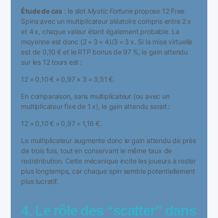
Étude de cas
: le slot
Mystic Fortune
propose 12 Free
Spins avec un multiplicateur aléatoire compris entre 2 x
et 4 x, chaque valeur étant également probable. La
moyenne est donc (2 + 3 + 4)/3 = 3 x. Si la mise virtuelle
est de 0,10 € et le RTP bonus de 97 %, le gain attendu
sur les 12 tours est :
12 × 0,10 € × 0,97 × 3 = 3,51 €.
En comparaison, sans multiplicateur (ou avec un
multiplicateur fixe de 1 x), le gain attendu serait :
12 × 0,10 € × 0,97 = 1,16 €.
Le multiplicateur augmente donc le gain attendu de près
de trois fois, tout en conservant le même taux de
redistribution. Cette mécanique incite les joueurs à rester
plus longtemps, car chaque spin semble potentiellement
plus lucratif.
4. Le rôle des “scatter” dans