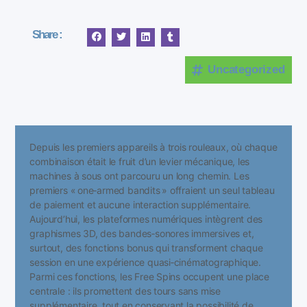
Share :
Uncategorized
Depuis les premiers appareils à trois rouleaux, où chaque
combinaison était le fruit d’un levier mécanique, les
machines à sous ont parcouru un long chemin. Les
premiers « one‑armed bandits » offraient un seul tableau
de paiement et aucune interaction supplémentaire.
Aujourd’hui, les plateformes numériques intègrent des
graphismes 3D, des bandes‑sonores immersives et,
surtout, des fonctions bonus qui transforment chaque
session en une expérience quasi‑cinématographique.
Parmi ces fonctions, les Free Spins occupent une place
centrale : ils promettent des tours sans mise
supplémentaire, tout en conservant la possibilité de