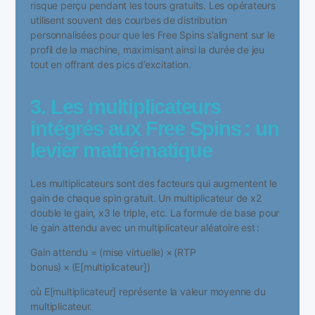
risque perçu pendant les tours gratuits. Les opérateurs
utilisent souvent des courbes de distribution
personnalisées pour que les Free Spins s’alignent sur le
profil de la machine, maximisant ainsi la durée de jeu
tout en offrant des pics d’excitation.
3. Les multiplicateurs
intégrés aux Free Spins : un
levier mathématique
Les multiplicateurs sont des facteurs qui augmentent le
gain de chaque spin gratuit. Un multiplicateur de x2
double le gain, x3 le triple, etc. La formule de base pour
le gain attendu avec un multiplicateur aléatoire est :
Gain attendu = (mise virtuelle) × (RTP
bonus) × (E[multiplicateur])
où E[multiplicateur] représente la valeur moyenne du
multiplicateur.