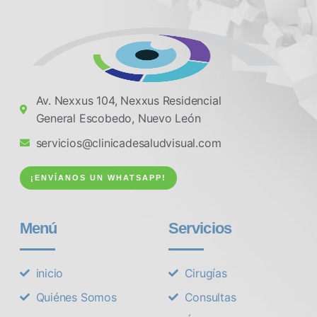
Av. Nexxus 104, Nexxus Residencial
General Escobedo, Nuevo León
servicios@clinicadesaludvisual.com
¡ENVÍANOS UN WHATSAPP!
Menú
Servicios
inicio
Cirugías
Quiénes Somos
Consultas