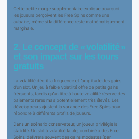
Cette petite marge supplémentaire explique pourquoi
les joueurs perçoivent les Free Spins comme une
aubaine, même si la différence reste mathématiquement
marginale.
2. Le concept de « volatilité »
et son impact sur les tours
gratuits
La volatilité décrit la fréquence et l’amplitude des gains
d’un slot. Un jeu à faible volatilité offre de petits gains
fréquents, tandis qu’un titre à haute volatilité réserve des
paiements rares mais potentiellement très élevés. Les
développeurs ajustent la variance des Free Spins pour
répondre à différents profils de joueurs.
Dans un scénario conservateur, un joueur privilégie la
stabilité. Un slot à volatilité faible, combiné à des Free
Spins, délivrera souvent des gains modestes (par