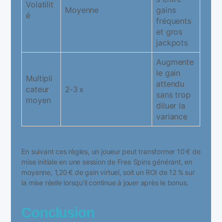
Volatilit
Moyenne
gains
é
fréquents
et gros
jackpots
Augmente
le gain
Multipli
attendu
cateur
2‑3 x
sans trop
moyen
diluer la
variance
En suivant ces règles, un joueur peut transformer 10 € de
mise initiale en une session de Free Spins générant, en
moyenne, 1,20 € de gain virtuel, soit un ROI de 12 % sur
la mise réelle lorsqu’il continue à jouer après le bonus.
Conclusion