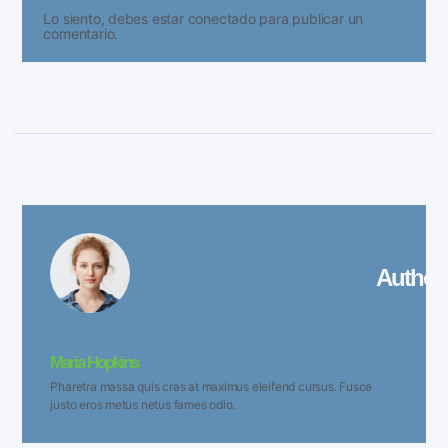
Lo siento, debes estar
conectado
para publicar un
comentario.
Author
Maria Hopkins
Pharetra massa quis cras at maximus eleifend cursus. Fusce
justo eros metus netus fames odio.