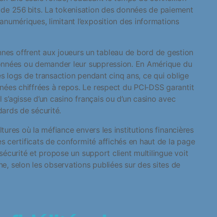
 de 256 bits. La tokenisation des données de paiement
numériques, limitant l’exposition des informations
es offrent aux joueurs un tableau de bord de gestion
 données ou demander leur suppression. En Amérique du
es logs de transaction pendant cinq ans, ce qui oblige
nées chiffrées à repos. Le respect du PCI‑DSS garantit
l s’agisse d’un casino français ou d’un casino avec
dards de sécurité.
ltures où la méfiance envers les institutions financières
es certificats de conformité affichés en haut de la page
 sécurité et propose un support client multilingue voit
, selon les observations publiées sur des sites de