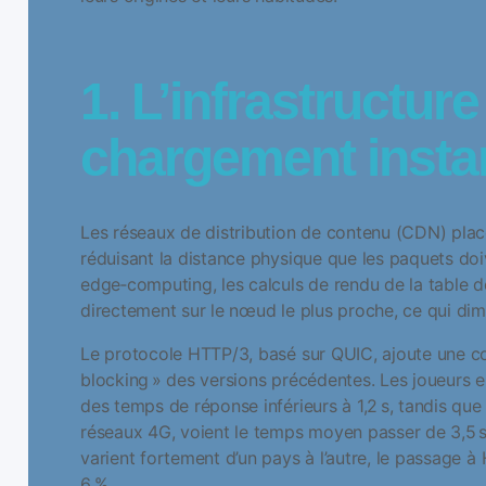
1. L’infrastructure
chargement insta
Les réseaux de distribution de contenu (CDN) plac
réduisant la distance physique que les paquets do
edge‑computing, les calculs de rendu de la table 
directement sur le nœud le plus proche, ce qui dimi
Le protocole HTTP/3, basé sur QUIC, ajoute une cou
blocking » des versions précédentes. Les joueurs e
des temps de réponse inférieurs à 1,2 s, tandis qu
réseaux 4G, voient le temps moyen passer de 3,5 s à
varient fortement d’un pays à l’autre, le passage 
6 %.