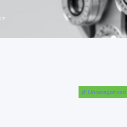
 pm
Uncategorized