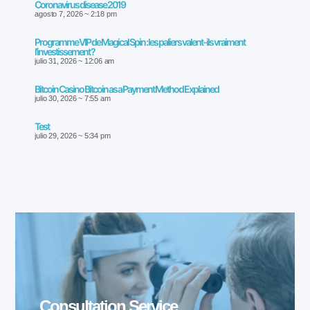
Coronavirus disease 2019
agosto 7, 2026
2:18 pm
Programme VIP de Magical Spin : les paliers valent-ils vraiment
l’investissement ?
julio 31, 2026
12:06 am
Bitcoin Casino Bitcoin as a Payment Method Explained
julio 30, 2026
7:55 am
Test
julio 29, 2026
5:34 pm
Consultation Service