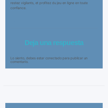
restez vigilants, et profitez du jeu en ligne en toute
confiance.
Tags :
Deja una respuesta
Lo siento, debes estar
conectado
para publicar un
comentario.