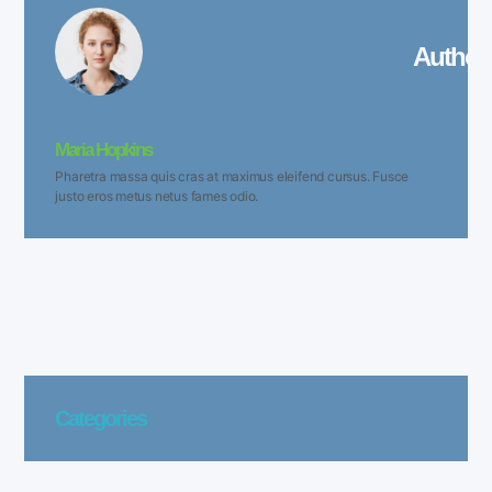
Author
Maria Hopkins
Pharetra massa quis cras at maximus eleifend cursus. Fusce
justo eros metus netus fames odio.
Categories