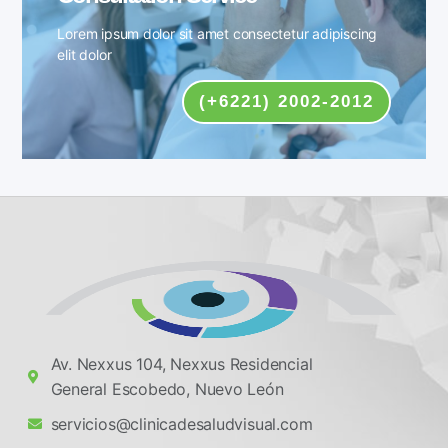
Lorem ipsum dolor sit amet consectetur adipiscing
elit dolor
(+6221) 2002-2012
Av. Nexxus 104, Nexxus Residencial
General Escobedo, Nuevo León
servicios@clinicadesaludvisual.com