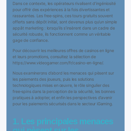
Dans ce contexte, les opérateurs rivalisent d’ingéniosité
pour offrir des expériences à la fois divertissantes et
rassurantes. Les free‑spins, ces tours gratuits souvent
offerts sans dépôt initial, sont devenus plus qu’un simple
appât marketing : lorsqu’ils s’insèrent dans un cadre de
sécurité robuste, ils fonctionnent comme un véritable
gage de confiance.
Pour découvrir les meilleures offres de casinos en ligne
et leurs promotions, consultez la sélection de
https://www.videogamer.com/fr/casino-en-ligne/
.
Nous examinerons d’abord les menaces qui pèsent sur
les paiements des joueurs, puis les solutions
technologiques mises en œuvre, le rôle singulier des
free‑spins dans la perception de la sécurité, les bonnes
pratiques à adopter, et enfin les perspectives d’avenir
pour les paiements sécurisés dans le secteur iGaming.
1. Les principales menaces
qui pèsent sur les