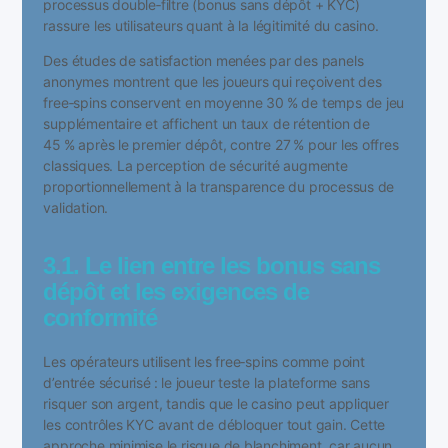
processus double‑filtre (bonus sans dépôt + KYC)
rassure les utilisateurs quant à la légitimité du casino.
Des études de satisfaction menées par des panels
anonymes montrent que les joueurs qui reçoivent des
free‑spins conservent en moyenne 30 % de temps de jeu
supplémentaire et affichent un taux de rétention de
45 % après le premier dépôt, contre 27 % pour les offres
classiques. La perception de sécurité augmente
proportionnellement à la transparence du processus de
validation.
3.1. Le lien entre les bonus sans
dépôt et les exigences de
conformité
Les opérateurs utilisent les free‑spins comme point
d’entrée sécurisé : le joueur teste la plateforme sans
risquer son argent, tandis que le casino peut appliquer
les contrôles KYC avant de débloquer tout gain. Cette
approche minimise le risque de blanchiment, car aucun