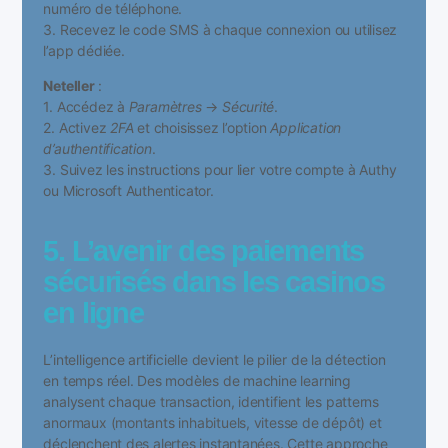
numéro de téléphone.
3. Recevez le code SMS à chaque connexion ou utilisez
l’app dédiée.
Neteller
:
1. Accédez à
Paramètres
→
Sécurité
.
2. Activez
2FA
et choisissez l’option
Application
d’authentification
.
3. Suivez les instructions pour lier votre compte à Authy
ou Microsoft Authenticator.
5. L’avenir des paiements
sécurisés dans les casinos
en ligne
L’intelligence artificielle devient le pilier de la détection
en temps réel. Des modèles de machine learning
analysent chaque transaction, identifient les patterns
anormaux (montants inhabituels, vitesse de dépôt) et
déclenchent des alertes instantanées. Cette approche