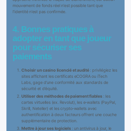
mouvement de fonds réel n’est possible tant que
l’identité n’est pas confirmée.
4. Bonnes pratiques à
adopter en tant que joueur
pour sécuriser ses
paiements
Choisir un casino licencié et audité
: privilégiez les
sites affichant les certificats eCOGRA ou iTech
Labs, gage d’une conformité aux standards de
sécurité et d’équité.
Utiliser des méthodes de paiement fiables
: les
cartes virtuelles (ex. Revolut), les e‑wallets (PayPal,
Skrill, Neteller) et les crypto‑wallets avec
authentification à deux facteurs offrent une couche
supplémentaire de protection.
Mettre à jour ses logiciels
: un antivirus à jour, le