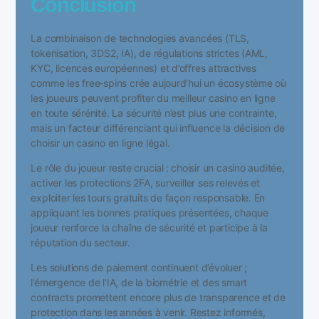
Conclusion
La combinaison de technologies avancées (TLS,
tokenisation, 3DS2, IA), de régulations strictes (AML,
KYC, licences européennes) et d’offres attractives
comme les free‑spins crée aujourd’hui un écosystème où
les joueurs peuvent profiter du meilleur casino en ligne
en toute sérénité. La sécurité n’est plus une contrainte,
mais un facteur différenciant qui influence la décision de
choisir un casino en ligne légal.
Le rôle du joueur reste crucial : choisir un casino auditée,
activer les protections 2FA, surveiller ses relevés et
exploiter les tours gratuits de façon responsable. En
appliquant les bonnes pratiques présentées, chaque
joueur renforce la chaîne de sécurité et participe à la
réputation du secteur.
Les solutions de paiement continuent d’évoluer ;
l’émergence de l’IA, de la biométrie et des smart
contracts promettent encore plus de transparence et de
protection dans les années à venir. Restez informés,