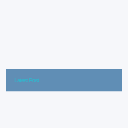
Latest Post