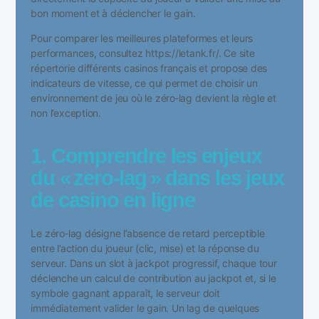
bon moment et à déclencher le gain.
Pour comparer les meilleures plateformes et leurs
performances, consultez
https://letank.fr/
. Ce site
répertorie différents casinos français et propose des
indicateurs de vitesse, ce qui permet de choisir un
environnement de jeu où le zéro‑lag devient la règle et
non l’exception.
1. Comprendre les enjeux
du « zero‑lag » dans les jeux
de casino en ligne
Le zéro‑lag désigne l’absence de retard perceptible
entre l’action du joueur (clic, mise) et la réponse du
serveur. Dans un slot à jackpot progressif, chaque tour
déclenche un calcul de contribution au jackpot et, si le
symbole gagnant apparaît, le serveur doit
immédiatement valider le gain. Un lag de quelques