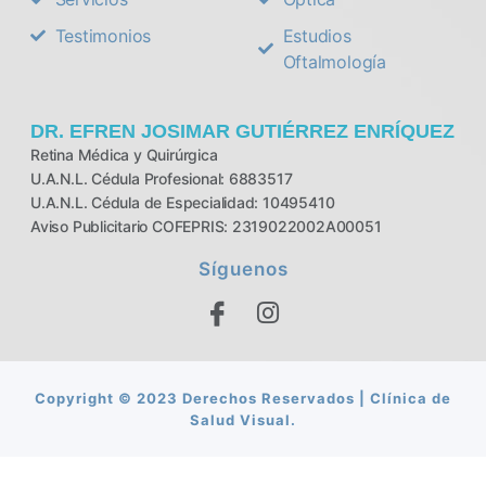
Testimonios
Estudios
Oftalmología
DR. EFREN JOSIMAR GUTIÉRREZ ENRÍQUEZ
Retina Médica y Quirúrgica
U.A.N.L. Cédula Profesional: 6883517
U.A.N.L. Cédula de Especialidad: 10495410
Aviso Publicitario COFEPRIS: 2319022002A00051
Síguenos
Copyright © 2023 Derechos Reservados | Clínica de
Salud Visual.