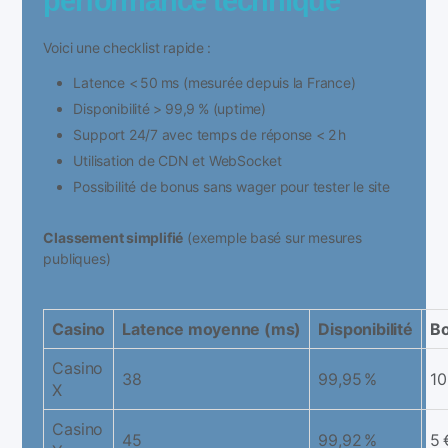
performance technique
Voici une checklist rapide :
Latence < 50 ms (mesurée depuis la France)
Disponibilité > 99,9 % (uptime)
Support 24/7 avec temps de réponse < 2 h
Utilisation de CDN et WebSocket
Possibilité de bonus sans wager pour tester le site
Classement simplifié
(exemple basé sur mesures
publiques)
Casino
Latence moyenne (ms)
Disponibilité
Bo
Casino
38
99,95 %
10
X
Casino
45
99,92 %
5 