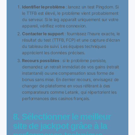
Identifier le problème
: lancez un test Pingdom. Si
le TTFB est élevé, le problème vient probablement
du serveur. Si le lag apparaît uniquement sur votre
appareil, vérifiez votre connexion.
Contacter le support
: fournissez l’heure exacte, le
résultat du test (TTFB, FCP) et une capture d’écran
du tableau de suivi. Les équipes techniques
apprécient les données précises.
Recours possibles
: si le problème persiste,
demandez un retrait immédiat de vos gains (retrait
instantané) ou une compensation sous forme de
bonus sans mise. En dernier recours, envisagez de
changer de plateforme en vous référant à des
comparateurs comme Letank, qui répertorient les
performances des casinos français.
8. Sélectionner le meilleur
site de jackpot grâce à la