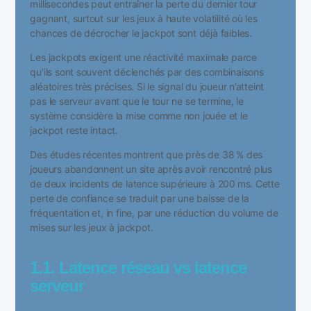
millisecondes peut entraîner la perte du dernier tour
gagnant, surtout sur les jeux à haute volatilité où les
chances de décrocher le jackpot sont déjà faibles.
Les jackpots exigent une réactivité maximale parce
qu’ils sont souvent déclenchés par des combinaisons
aléatoires très précises. Si le signal du joueur n’atteint
pas le serveur avant que le tour ne se termine, le
système considère la mise comme non jouée et le
jackpot reste intact.
Des études récentes montrent que près de 38 % des
joueurs abandonnent un site après avoir rencontré plus
de deux incidents de latence supérieure à 200 ms. Cette
perte de confiance se traduit par une baisse de la
fréquentation et, in fine, par une réduction du volume de
mises sur les jeux à jackpot.
1.1. Latence réseau vs latence
serveur