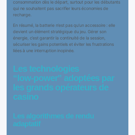
consommation dès le départ, surtout pour les débutants
qui ne souhaitent pas sacrifier leurs économies de
recharge.
En résumé, la batterie n’est pas qu’un accessoire : elle
devient un élément stratégique du jeu. Gérer son
énergie, c’est garantir la continuité de la session,
sécuriser les gains potentiels et éviter les frustrations
liées à une interruption inopinée.
Les technologies
“low‑power” adoptées par
les grands opérateurs de
casino
Les algorithmes de rendu
adaptatif