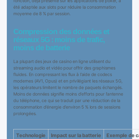
fonction, déjà présente sur les applications de poker, a
été adaptée aux slots pour réduire la consommation
moyenne de 8 % par session.
Compression des données et
réseaux 5G : moins de trafic,
moins de batterie
La plupart des jeux de casino en ligne utilisent du
streaming audio et vidéo pour offrir des graphismes
fluides. En compressant les flux à l’aide de codecs
modernes (AV1, Opus) et en privilégiant les réseaux 5G,
les opérateurs limitent le nombre de paquets échangés.
Moins de données signifie moins d’efforts pour l’antenne
du téléphone, ce qui se traduit par une réduction de la
consommation d’énergie d’environ 5 % lors de sessions
prolongées.
Technologie
Impact sur la batterie
Exemple de cas