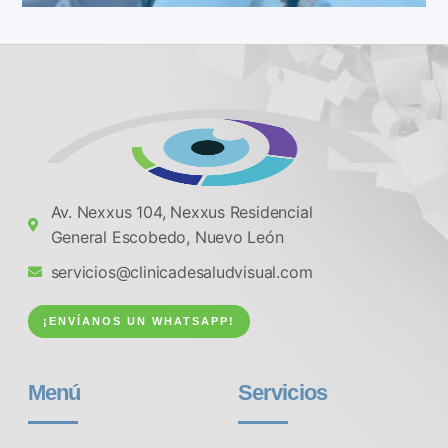
Av. Nexxus 104, Nexxus Residencial
General Escobedo, Nuevo León
servicios@clinicadesaludvisual.com
¡ENVÍANOS UN WHATSAPP!
Menú
Servicios