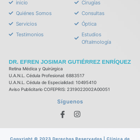
inicio
Cirugías
Quiénes Somos
Consultas
Servicios
Óptica
Testimonios
Estudios
Oftalmología
DR. EFREN JOSIMAR GUTIÉRREZ ENRÍQUEZ
Retina Médica y Quirúrgica
U.A.N.L. Cédula Profesional: 6883517
U.A.N.L. Cédula de Especialidad: 10495410
Aviso Publicitario COFEPRIS: 2319022002A00051
Síguenos
Copyright © 2023 Derechos Reservados | Clínica de