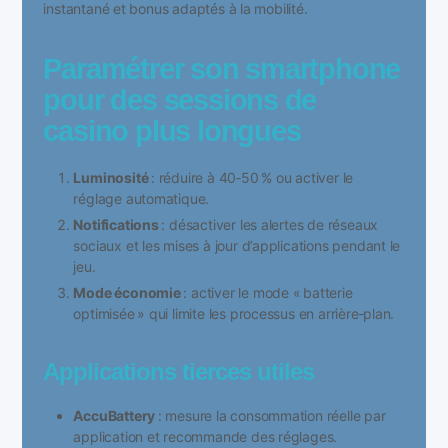
instantané et bonus adaptés à la mobilité.
Paramétrer son smartphone
pour des sessions de
casino plus longues
Luminosité
: réduire à 40‑50 % ou activer le
réglage automatique.
Notifications
: désactiver les alertes de réseaux
sociaux et les mises à jour d’applications pendant le
jeu.
Mode économie
: activer le mode « batterie
optimisée » qui limite les processus en arrière‑plan.
Applications tierces utiles
AccuBattery
: mesure la consommation réelle par
application et recommande des réglages.