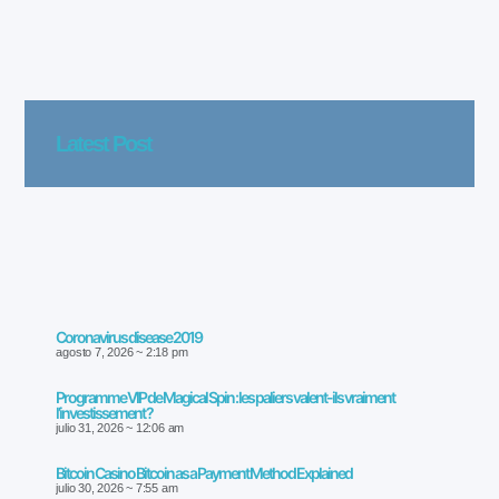
Latest Post
Coronavirus disease 2019
agosto 7, 2026
2:18 pm
Programme VIP de Magical Spin : les paliers valent-ils vraiment
l’investissement ?
julio 31, 2026
12:06 am
Bitcoin Casino Bitcoin as a Payment Method Explained
julio 30, 2026
7:55 am