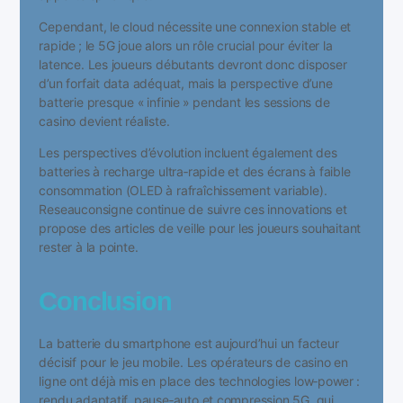
Cependant, le cloud nécessite une connexion stable et
rapide ; le 5G joue alors un rôle crucial pour éviter la
latence. Les joueurs débutants devront donc disposer
d’un forfait data adéquat, mais la perspective d’une
batterie presque « infinie » pendant les sessions de
casino devient réaliste.
Les perspectives d’évolution incluent également des
batteries à recharge ultra‑rapide et des écrans à faible
consommation (OLED à rafraîchissement variable).
Reseauconsigne continue de suivre ces innovations et
propose des articles de veille pour les joueurs souhaitant
rester à la pointe.
Conclusion
La batterie du smartphone est aujourd’hui un facteur
décisif pour le jeu mobile. Les opérateurs de casino en
ligne ont déjà mis en place des technologies low‑power :
rendu adaptatif, pause‑auto et compression 5G, qui