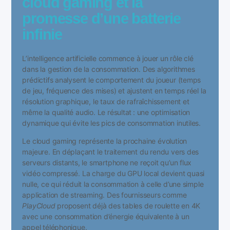
cloud gaming et la
promesse d’une batterie
infinie
L’intelligence artificielle commence à jouer un rôle clé
dans la gestion de la consommation. Des algorithmes
prédictifs analysent le comportement du joueur (temps
de jeu, fréquence des mises) et ajustent en temps réel la
résolution graphique, le taux de rafraîchissement et
même la qualité audio. Le résultat : une optimisation
dynamique qui évite les pics de consommation inutiles.
Le cloud gaming représente la prochaine évolution
majeure. En déplaçant le traitement du rendu vers des
serveurs distants, le smartphone ne reçoit qu’un flux
vidéo compressé. La charge du GPU local devient quasi
nulle, ce qui réduit la consommation à celle d’une simple
application de streaming. Des fournisseurs comme
PlayCloud
proposent déjà des tables de roulette en 4K
avec une consommation d’énergie équivalente à un
appel téléphonique.